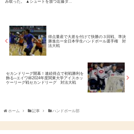
み取った。 ▲シュートを放つ近藤ダ...
得点量産で大差を付けて快勝の３回戦、準決
勝進出ー全日本学生ハンドボール選手権 対
法大戦
セカンドリーグ開幕！連続得点で初戦勝利を
飾る─エイワ杯2024年度関東大学アイスホッ
ケーリーグ戦セカンドリーグ 対法大戦
ホーム
記事
ハンドボール部