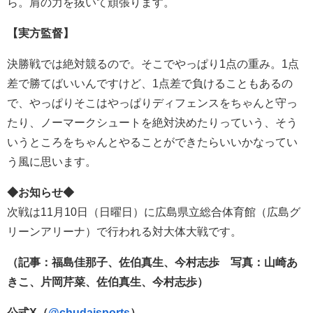
ら。肩の力を抜いて頑張ります。
【実方監督】
決勝戦では絶対競るので。そこでやっぱり1点の重み。1点
差で勝てばいいんですけど、1点差で負けることもあるの
で、やっぱりそこはやっぱりディフェンスをちゃんと守っ
たり、ノーマークシュートを絶対決めたりっていう、そう
いうところをちゃんとやることができたらいいかなってい
う風に思います。
◆お知らせ◆
次戦は11月10日（日曜日）に広島県立総合体育館（広島グ
リーンアリーナ）で行われる対大体大戦です。
（記事：福島佳那子、佐伯真生、今村志歩 写真：山崎あ
きこ、片岡芹菜、佐伯真生、今村志歩）
公式X（
@chudaisports
）