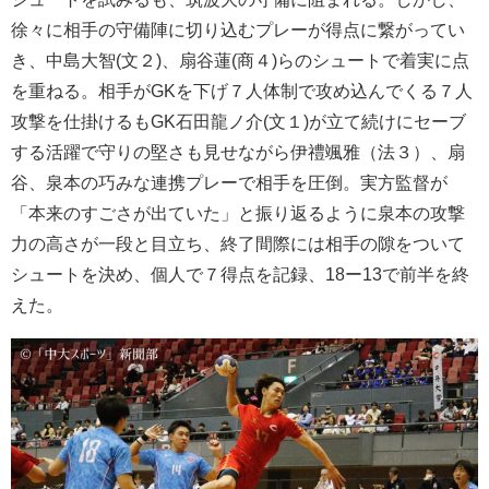
徐々に相手の守備陣に切り込むプレーが得点に繋がってい
き、中島大智(文２)、扇谷蓮(商４)らのシュートで着実に点
を重ねる。相手がGKを下げ７人体制で攻め込んでくる７人
攻撃を仕掛けるもGK石田龍ノ介(文１)が立て続けにセーブ
する活躍で守りの堅さも見せながら伊禮颯雅（法３）、扇
谷、泉本の巧みな連携プレーで相手を圧倒。実方監督が
「本来のすごさが出ていた」と振り返るように泉本の攻撃
力の高さが一段と目立ち、終了間際には相手の隙をついて
シュートを決め、個人で７得点を記録、18ー13で前半を終
えた。