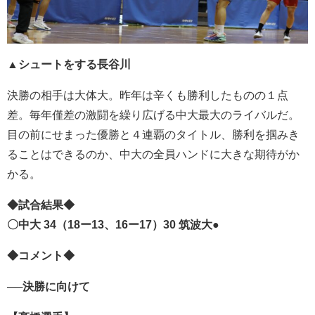
▲シュートをする長谷川
決勝の相手は大体大。昨年は辛くも勝利したものの１点
差。毎年僅差の激闘を繰り広げる中大最大のライバルだ。
目の前にせまった優勝と４連覇のタイトル、勝利を掴みき
ることはできるのか、中大の全員ハンドに大きな期待がか
かる。
◆試合結果◆
〇中大 34（18ー13、16ー17）30 筑波大
●
◆コメント◆
──決勝に向けて