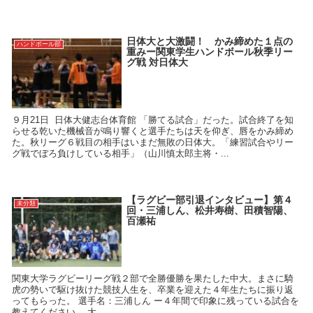
日体大と大激闘！ かみ締めた１点の
ハンドボール部
重みー関東学生ハンドボール秋季リー
グ戦 対日体大
９月21日 日体大健志台体育館 「勝てる試合」だった。試合終了を知
らせる乾いた機械音が鳴り響くと選手たちは天を仰ぎ、唇をかみ締め
た。秋リーグ６戦目の相手はいまだ無敗の日体大。「練習試合やリー
グ戦でぼろ負けしている相手」（山川慎太郎主将・...
【ラグビー部引退インタビュー】第４
未分類
回・三浦しん、松井寿樹、田積智陽、
百瀬祐
関東大学ラグビーリーグ戦２部で全勝優勝を果たした中大。まさに騎
虎の勢いで駆け抜けた競技人生を、卒業を迎えた４年生たちに振り返
ってもらった。 選手名：三浦しん ー４年間で印象に残っている試合を
教えてください。 大...