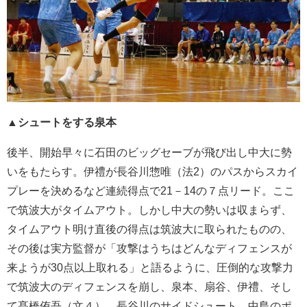
▲シュートをする泉本
後半、開始早々に石田のビッグセーブが飛び出し中大に勢
いをもたらす。伊禮が長谷川惣唯（法2）のパスからスカイ
プレーを決めるなど連続得点で21－14の７点リード。ここ
で筑波大がタイムアウト。しかし中大の勢いは収まらず、
タイムアウト明け直後の得点は筑波大に取られたものの、
その後は実方監督が「攻撃はうちはどんなディフェンスが
来ようが30点以上取れる」と語るように、圧倒的な攻撃力
で筑波大のディフェンスを崩し、泉本、扇谷、伊禮、そし
て髙橋侑吾（文４）、長谷川のサイドシュート、中島のポ