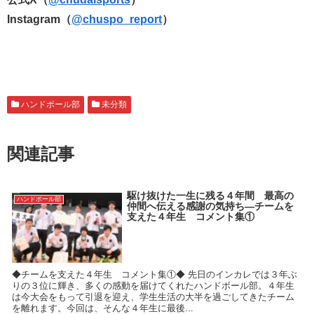
Instagram（
@chuspo_report
）
ハンドボール部
未分類
関連記事
駆け抜けた一生に残る４年間 最高の
ハンドボール部
仲間へ伝える感謝の気持ち―チームを
支えた４年生 コメント集①
◆チームを支えた４年生 コメント集①◆ 先日のインカレでは３年ぶ
りの３位に輝き、多くの感動を届けてくれたハンドボール部。４年生
は今大会をもって引退を迎え、学生生活の大半を過ごしてきたチーム
を離れます。今回は、そんな４年生に最後...