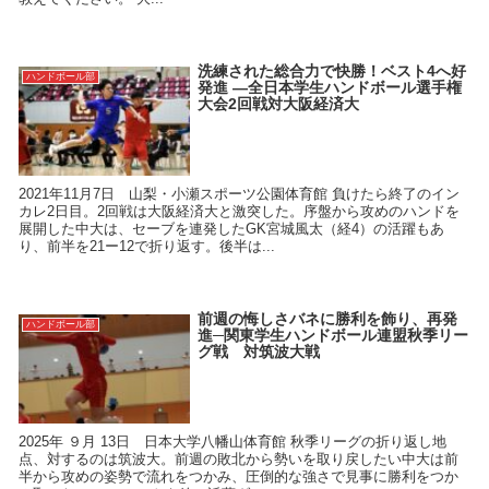
洗練された総合力で快勝！ベスト4へ好
ハンドボール部
発進 ―全日本学生ハンドボール選手権
大会2回戦対大阪経済大
2021年11月7日 山梨・小瀬スポーツ公園体育館 負けたら終了のイン
カレ2日目。2回戦は大阪経済大と激突した。序盤から攻めのハンドを
展開した中大は、セーブを連発したGK宮城風太（経4）の活躍もあ
り、前半を21ー12で折り返す。後半は...
前週の悔しさバネに勝利を飾り、再発
ハンドボール部
進─関東学生ハンドボール連盟秋季リー
グ戦 対筑波大戦
2025年 ９月 13日 日本大学八幡山体育館 秋季リーグの折り返し地
点、対するのは筑波大。前週の敗北から勢いを取り戻したい中大は前
半から攻めの姿勢で流れをつかみ、圧倒的な強さで見事に勝利をつか