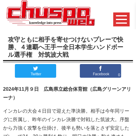
攻守ともに相手を寄せつけないプレーで快
勝、４連覇へ王手ー全日本学生ハンドボー
ル選手権 対筑波大戦
Twitter
Facebook
0
2024年11月９日 広島県立総合体育館（広島グリーンアリ
ーナ）
インカレの大会４日目で迎えた準決勝。相手は今年同リー
グに所属し、昨年のインカレ決勝で対戦した筑波大。序盤
から力強く攻撃を仕掛け、後半も勢いを落とさず安定した