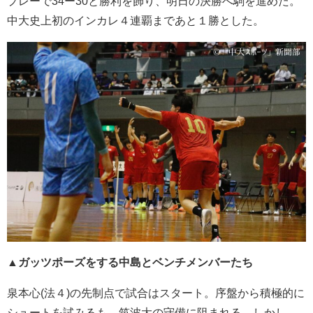
プレーで34ー30と勝利を飾り、明日の決勝へ駒を進めた。
中大史上初のインカレ４連覇まであと１勝とした。
▲ガッツポーズをする中島とベンチメンバーたち
泉本心(法４)の先制点で試合はスタート。序盤から積極的に
シュートを試みるも、筑波大の守備に阻まれる。しかし、