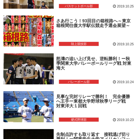
バスケットボール部
2019.10.25
さあ行こう！93回目の箱根路へ～東京
箱根間往復大学駅伝競走予選会展望～
陸上競技部
2019.10.25
怒濤の追い上げ見せ、逆転勝利！ー秋
季関東大学バレーボールリーグ戦 対東
海大
バレーボール部
2019.10.24
見事な完封リレーで勝利！ 完全優勝
へ王手ー東都大学野球秋季リーグ戦
対東洋大１回戦
硬式野球部
2019.10.23
先制点許すも取り返す 接戦逃げ切り
勝利！ー関東学生大学アメリカンフッ