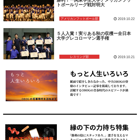
トボールリーグ戦対明大
アメリカンフットボール部
2019.10.22
５人入賞！実りある秋の収穫ー全日本
大学グレコローマン選手権
レスリング部
2019.10.21