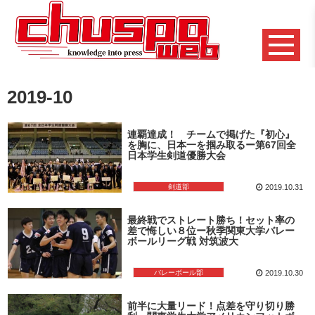
2019-10
連覇達成！ チームで掲げた『初心』
を胸に、日本一を掴み取るー第67回全
日本学生剣道優勝大会
剣道部
2019.10.31
最終戦でストレート勝ち！セット率の
差で悔しい８位ー秋季関東大学バレー
ボールリーグ戦 対筑波大
バレーボール部
2019.10.30
前半に大量リード！点差を守り切り勝