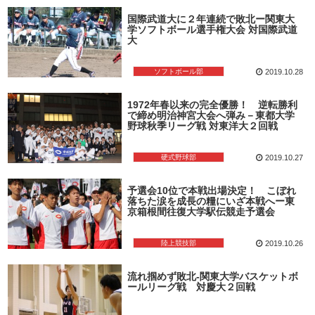
国際武道大に２年連続で敗北ー関東大
学ソフトボール選手権大会 対国際武道
大
ソフトボール部
2019.10.28
1972年春以来の完全優勝！ 逆転勝利
で締め明治神宮大会へ弾み－東都大学
野球秋季リーグ戦 対東洋大２回戦
硬式野球部
2019.10.27
予選会10位で本戦出場決定！ こぼれ
落ちた涙を成長の糧にいざ本戦へー東
京箱根間往復大学駅伝競走予選会
陸上競技部
2019.10.26
流れ掴めず敗北-関東大学バスケットボ
ールリーグ戦 対慶大２回戦