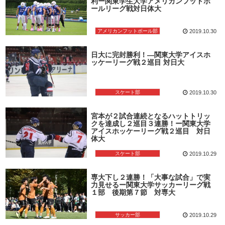
利ー関東学生大学アメリカンフットボ
ールリーグ戦対日体大
アメリカンフットボール部
2019.10.30
日大に完封勝利！―関東大学アイスホ
ッケーリーグ戦２巡目 対日大
スケート部
2019.10.30
宮本が２試合連続となるハットトリッ
クを達成し２巡目３連勝！ー関東大学
アイスホッケーリーグ戦２巡目 対日
体大
スケート部
2019.10.29
専大下し２連勝！「大事な試合」で実
力見せるー関東大学サッカーリーグ戦
１部 後期第７節 対専大
サッカー部
2019.10.29