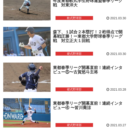
年度東都軟式学生野球連盟春季リーグ
戦 対東洋大
軟式野球部
2021.03.30
森下、１試合２本塁打！２桁得点で開
幕戦圧勝！ー東都大学野球春季リーグ
戦 対立正大１回戦
硬式野球部
2021.03.30
東都春季リーグ開幕直前！連続インタ
ビュー⑤〜古賀悠斗主将
硬式野球部
2021.03.28
東都春季リーグ開幕直前！連続インタ
ビュー④ 〜皆川喬涼
硬式野球部
2021.03.27