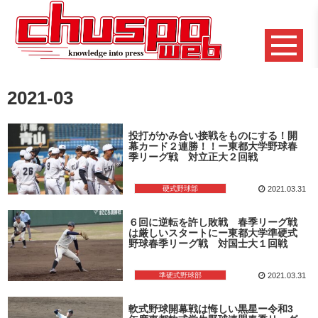
2021-03
投打がかみ合い接戦をものにする！開
幕カード２連勝！！ー東都大学野球春
季リーグ戦 対立正大２回戦
硬式野球部
2021.03.31
６回に逆転を許し敗戦 春季リーグ戦
は厳しいスタートにー東都大学準硬式
野球春季リーグ戦 対国士大１回戦
準硬式野球部
2021.03.31
軟式野球開幕戦は悔しい黒星ー令和3