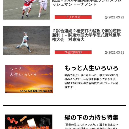
ッシュマントーナメント
ラクロス部
2021.03.22
２試合連続２桁安打の猛攻で劇的逆転
勝利！－関東地区大学準硬式野球選手
権大会 対東海大
準硬式野球部
2021.03.21