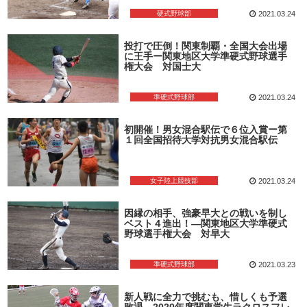
硬式野球部
2021.03.24
投打で圧倒！関東制覇・全国大会出場
に王手ー関東地区大学準硬式野球選手
権大会 対国士大
準硬式野球部
2021.03.24
初開催！男女混合駅伝で６位入賞ー第
１回全国招待大学対抗男女混合駅伝
女子陸上競技部
2021.03.24
因縁の相手、強豪早大との戦いを制し
ベスト４進出！―関東地区大学準硬式
野球選手権大会 対早大
準硬式野球部
2021.03.23
新人戦に全力で挑むも、惜しくも予選
敗退－2020年度関東学生ラクロスフレ