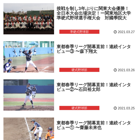
接戦を制し3年ぶりに関東大会優勝！
全日本大会出場決定！ー関東地区大学
準硬式野球選手権大会 対國學院大
準硬式野球部
2021.03.27
東都春季リーグ開幕直前！連続インタ
ビュー③ 〜森下翔太
硬式野球部
2021.03.26
東都春季リーグ開幕直前！連続インタ
ビュー②〜石田裕太郎
硬式野球部
2021.03.25
東都春季リーグ開幕直前！連続インタ
ビュー① 〜齋藤未来也