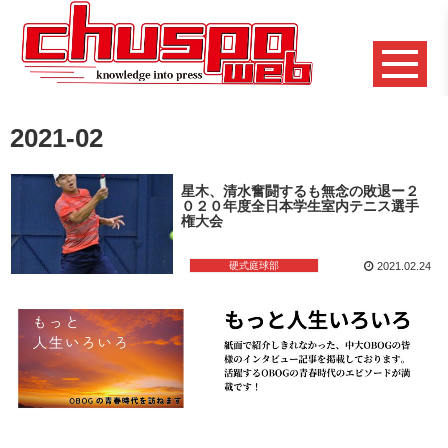
2021-02
星木、清水奮闘するも無念の敗退ー２
０２０年度全日本学生室内テニス選手
権大会
硬式庭球部
2021.02.24