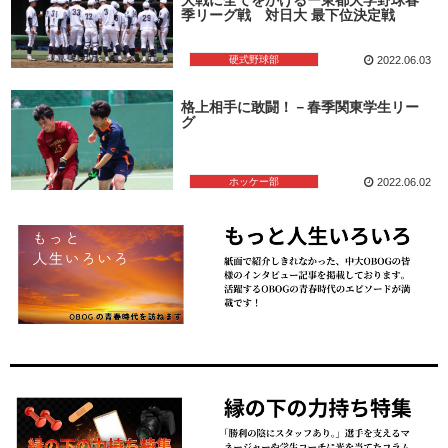
季リーグ戦 対日大 最下位決定戦
硬式野球部
2022.06.03
格上相手に敢闘！－春季関東学生リー
グ
ホッケー部
2022.06.02