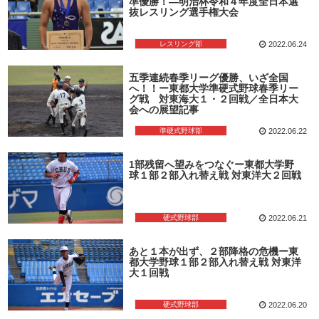
準優勝！―明治杯令和４年度全日本選
抜レスリング選手権大会
レスリング部
2022.06.24
五季連続春季リーグ優勝、いざ全国
へ！！ー東都大学準硬式野球春季リー
グ戦 対東海大１・２回戦／全日本大
会への展望記事
準硬式野球部
2022.06.22
1部残留へ望みをつなぐー東都大学野
球１部２部入れ替え戦 対東洋大２回戦
硬式野球部
2022.06.21
あと１本が出ず、２部降格の危機ー東
都大学野球１部２部入れ替え戦 対東洋
大１回戦
硬式野球部
2022.06.20