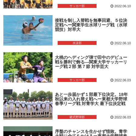
サッカー部
2022.06.10
接戦を制し入替戦を無事回避、５位決
定戦へー関東学生水球リーグ戦（水球
競技）対早大
水泳部
2022.06.10
大桃のヘディング弾で田中のデビュー
戦を勝利で飾る―関東大学サッカーリ
ーグ戦２部 第７節 対学芸大
サッカー部
2022.06.03
あと一歩届かず１部最下位決定。18年
秋以来の入れ替え戦へー東都大学野球
春季リーグ戦 対青学大 最下位決定戦
硬式野球部
2022.06.03
序盤のチャンスを生かせず惜敗。青学
大戦に全てをかけるー東都大学野球春