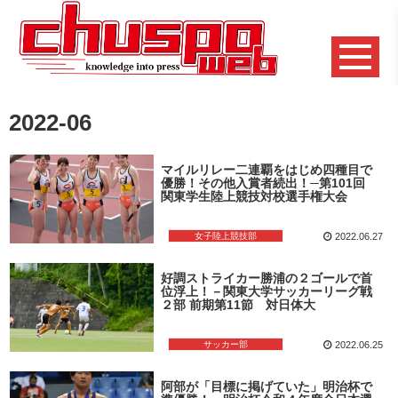
2022-06
マイルリレー二連覇をはじめ四種目で
優勝！その他入賞者続出！─第101回
関東学生陸上競技対校選手権大会
女子陸上競技部
2022.06.27
好調ストライカー勝浦の２ゴールで首
位浮上！－関東大学サッカーリーグ戦
２部 前期第11節 対日体大
サッカー部
2022.06.25
阿部が「目標に掲げていた」明治杯で