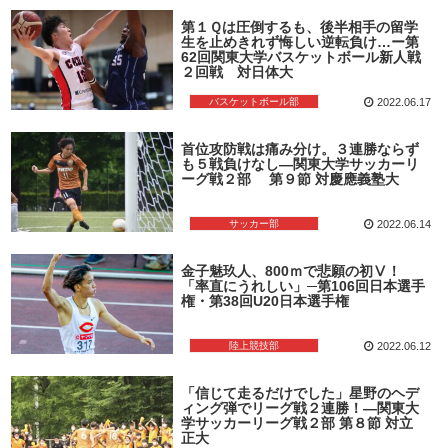
第１Ｑは圧倒するも、後半相手の留学
生を止めきれず悔しい逆転負け…ー第
62回関東大学バスケットボール新人戦
２回戦 対日体大
バスケットボール部
2022.06.17
首位攻防戦は痛み分け。３連勝ならず
も５戦負けなし―関東大学サッカーリ
ーグ戦２部 第９節 対慶應義塾大
サッカー部
2022.06.14
金子魅玖人、800ｍで悲願の初Ⅴ！
「率直にうれしい」─第106回日本選手
権・第38回U20日本選手権
陸上競技部
2022.06.12
「信じて走るだけでした」星野のヘデ
ィング弾でリーグ戦２連勝！―関東大
学サッカーリーグ戦２部 第８節 対立
正大