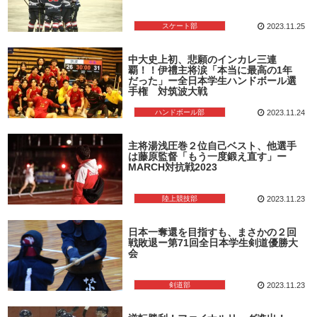
スケート部
2023.11.25
中大史上初、悲願のインカレ三連
覇！！伊禮主将涙「本当に最高の1年
だった」ー全日本学生ハンドボール選
手権 対筑波大戦
ハンドボール部
2023.11.24
主将湯浅圧巻２位自己ベスト、他選手
は藤原監督「もう一度鍛え直す」ー
MARCH対抗戦2023
陸上競技部
2023.11.23
日本一奪還を目指すも、まさかの２回
戦敗退ー第71回全日本学生剣道優勝大
会
剣道部
2023.11.23