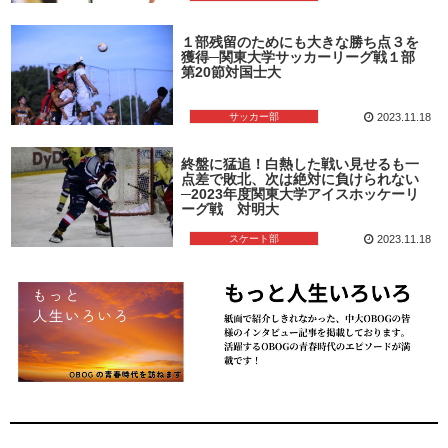
１部残留のためにも大きな勝ち点３を
獲得─関東大学サッカーリーグ戦１部
第20節対国士大
サッカー部
2023.11.18
終盤に猛追！白熱した戦い見せるも一
点差で敗北、次は絶対に負けられない
─2023年度関東大学アイスホッケーリ
ーグ戦 対明大
スケート部
2023.11.18