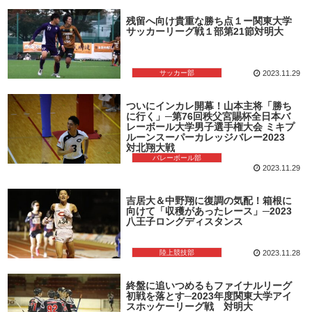
残留へ向け貴重な勝ち点１ー関東大学
サッカーリーグ戦１部第21節対明大
サッカー部
2023.11.29
ついにインカレ開幕！山本主将「勝ち
に行く」─第76回秩父宮賜杯全日本バ
レーボール大学男子選手権大会 ミキプ
ルーンスーパーカレッジバレー2023
対北翔大戦
バレーボール部
2023.11.29
吉居大＆中野翔に復調の気配！箱根に
向けて「収穫があったレース」─2023
八王子ロングディスタンス
陸上競技部
2023.11.28
終盤に追いつめるもファイナルリーグ
初戦を落とす─2023年度関東大学アイ
スホッケーリーグ戦 対明大