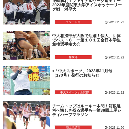
逆転勝利！ファイナルリーグ進出！ー
2023年度関東大学アイスホッケーリー
グ戦 対早大
スケート部
2023.11.23
中大相撲部が大阪で活躍！個人、団体
でベスト８ ー第１０１回全日本学生
相撲選手権大会
相撲部
2023.11.22
♦「中大スポーツ」2023年11月号
（179号）発行のお知らせ
「中大スポーツ」新聞部
2023.11.22
チームトップはルーキー本間！箱根選
考へ悔しさ残る選手も―第36回上尾シ
ティハーフマラソン
陸上競技部
2023.11.20