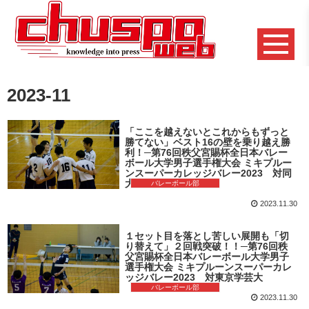
2023-11
「ここを越えないとこれからもずっと
勝てない」ベスト16の壁を乗り越え勝
利！─第76回秩父宮賜杯全日本バレー
ボール大学男子選手権大会 ミキプルー
ンスーパーカレッジバレー2023 対同
大戦
バレーボール部
2023.11.30
１セット目を落とし苦しい展開も「切
り替えて」２回戦突破！！─第76回秩
父宮賜杯全日本バレーボール大学男子
選手権大会 ミキプルーンスーパーカレ
ッジバレー2023 対東京学芸大
バレーボール部
2023.11.30