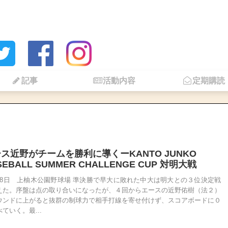
記事
活動内容
定期購読
ス近野がチームを勝利に導くーKANTO JUNKO
SEBALL SUMMER CHALLENGE CUP 対明大戦
28日 上柚木公園野球場 準決勝で早大に敗れた中大は明大との３位決定戦
えた。序盤は点の取り合いになったが、４回からエースの近野佑樹（法２）
ウンドに上がると抜群の制球力で相手打線を寄せ付けず、スコアボードに０
ていく。最...