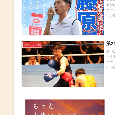
えな
ポー
にふさ
第2
ボクシング部
新型
止す
ポー
にふさ