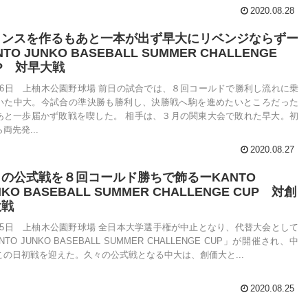
2020.08.28
ャンスを作るもあと一本が出ず早大にリベンジならずー
NTO JUNKO BASEBALL SUMMER CHALLENGE
P 対早大戦
26日 上柚木公園野球場 前日の試合では、８回コールドで勝利し流れに乗
いた中大。今試合の準決勝も勝利し、決勝戦へ駒を進めたいところだった
あと一歩届かず敗戦を喫した。 相手は、３月の関東大会で敗れた早大。初
両先発...
2020.08.27
の公式戦を８回コールド勝ちで飾るーKANTO
NKO BASEBALL SUMMER CHALLENGE CUP 対創
大戦
25日 上柚木公園野球場 全日本大学選手権が中止となり、代替大会として
NTO JUNKO BASEBALL SUMMER CHALLENGE CUP」が開催され、中
この日初戦を迎えた。久々の公式戦となる中大は、創価大と...
2020.08.25