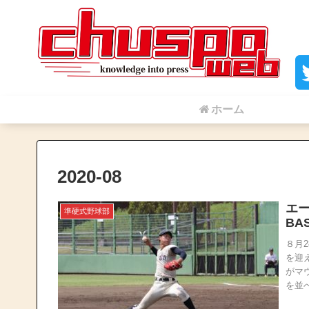
ホーム
2020-08
エー
準硬式野球部
BA
８月
を迎
がマ
を並べ