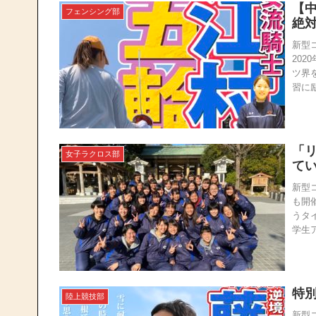
【
フェンシング部
絶
新型
20
ツ界
習に励
「
女子ラクロス部
て
新型
も開
うタ
学生ア
特
陸上競技部
新型