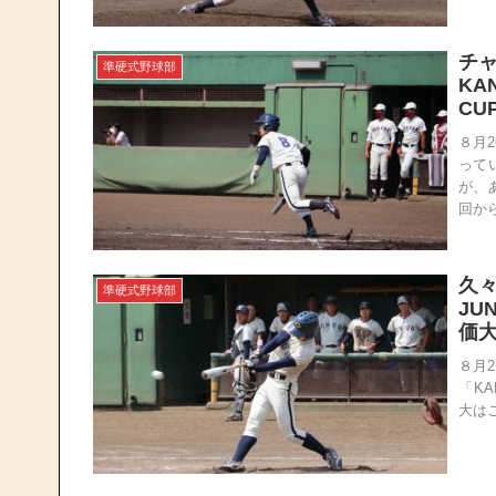
チ
準硬式野球部
KA
CU
８月
って
が、
回から
久々
準硬式野球部
JU
価
８月
「KA
大は