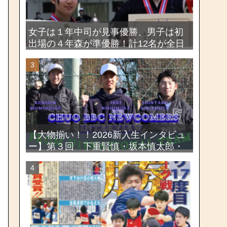
女子は１年中司が見事優勝、男子は初
出場の４年森が準優勝！計12名が全日
本出場権を獲得―第58回関東女子学生
剣道選手権大会・第72回関東学生剣道
選手権大会
【大物揃い！！2026新入生インタビュ
ー】第３回 下重賢慎・坂本慎太郎・
西村一毅