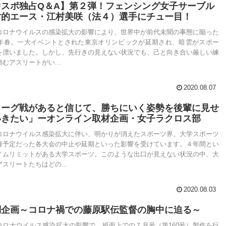
中スポ独占Q＆A】第２弾！フェンシング女子サーブル
対的エース・江村美咲（法４）選手にチュー目！
コロナウイルスの感染拡大の影響により、世界中が前代未聞の事態に陥った
20年春。一大イベントとされた東京オリンピックが延期され、暗雲がスポー
を漂いました。しかし、先行きの見えない状況でも、己と向き合い厳しい練
むアスリートがい...
2020.08.07
リーグ戦があると信じて、勝ちにいく姿勢を後輩に見せ
いきたい」ーオンライン取材企画・女子ラクロス部
コロナウイルス感染拡大に伴い、明かりが消えたスポーツ界。大学スポーツ
催予定だった各大会の中止や延期といった影響を受けています。４年間とい
イムリミットがある大学スポーツ。このような出口が見えない状況の中、大
スリートたちはどの...
2020.08.03
別企画～コロナ禍での藤原駅伝監督の胸中に迫る～
コロナウイルス感染拡大の影響で、紙面上での７月号（第160号）製作を行