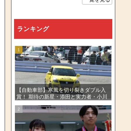
ランキング
【自動車部】寒風を切り裂きダブル入
賞！ 期待の新星・添田と実力者・小川
が魅せたー関東学生ジムカーナ新人戦
大会2026