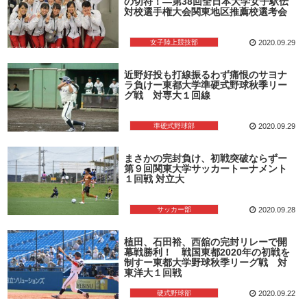
の切符！―第38回全日本大学女子駅伝
対校選手権大会関東地区推薦校選考会
女子陸上競技部
2020.09.29
近野好投も打線振るわず痛恨のサヨナ
ラ負けー東都大学準硬式野球秋季リー
グ戦 対専大１回線
準硬式野球部
2020.09.29
まさかの完封負け、初戦突破ならずー
第９回関東大学サッカートーナメント
１回戦 対立大
サッカー部
2020.09.28
植田、石田裕、西舘の完封リレーで開
幕戦勝利！ 戦国東都2020年の初戦を
制すー東都大学野球秋季リーグ戦 対
東洋大１回戦
硬式野球部
2020.09.22