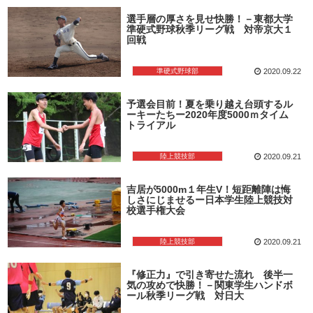
選手層の厚さを見せ快勝！－東都大学
準硬式野球秋季リーグ戦 対帝京大１
回戦
準硬式野球部
2020.09.22
予選会目前！夏を乗り越え台頭するル
ーキーたちー2020年度5000ｍタイム
トライアル
陸上競技部
2020.09.21
吉居が5000m１年生V！短距離陣は悔
しさにじませるー日本学生陸上競技対
校選手権大会
陸上競技部
2020.09.21
『修正力』で引き寄せた流れ 後半一
気の攻めで快勝！－関東学生ハンドボ
ール秋季リーグ戦 対日大