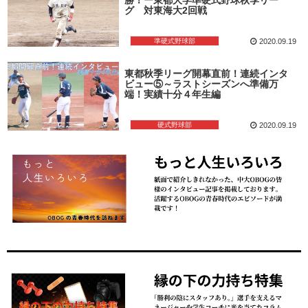
グ 対東海大2回戦
準硬式野球部
2020.09.19
東都秋季リーグ開幕直前！連続インタ
ビュー⑤～ラストシーズンへ準備万
端！実績十分４年生編
硬式野球部
2020.09.19