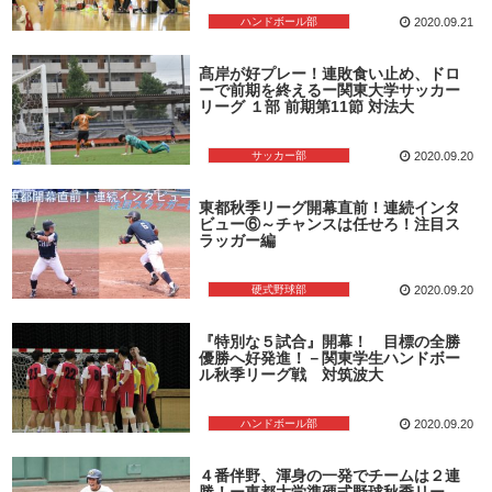
ハンドボール部
2020.09.21
髙岸が好プレー！連敗食い止め、ドロ
ーで前期を終えるー関東大学サッカー
リーグ １部 前期第11節 対法大
サッカー部
2020.09.20
東都秋季リーグ開幕直前！連続インタ
ビュー⑥～チャンスは任せろ！注目ス
ラッガー編
硬式野球部
2020.09.20
『特別な５試合』開幕！ 目標の全勝
優勝へ好発進！－関東学生ハンドボー
ル秋季リーグ戦 対筑波大
ハンドボール部
2020.09.20
４番伴野、渾身の一発でチームは２連
勝！ー東都大学準硬式野球秋季リー