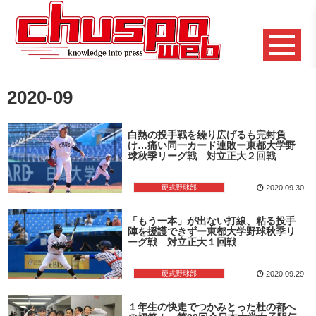
2020-09
白熱の投手戦を繰り広げるも完封負
け…痛い同一カード連敗ー東都大学野
球秋季リーグ戦 対立正大２回戦
硬式野球部
2020.09.30
「もう一本」が出ない打線、粘る投手
陣を援護できずー東都大学野球秋季リ
ーグ戦 対立正大１回戦
硬式野球部
2020.09.29
１年生の快走でつかみとった杜の都へ