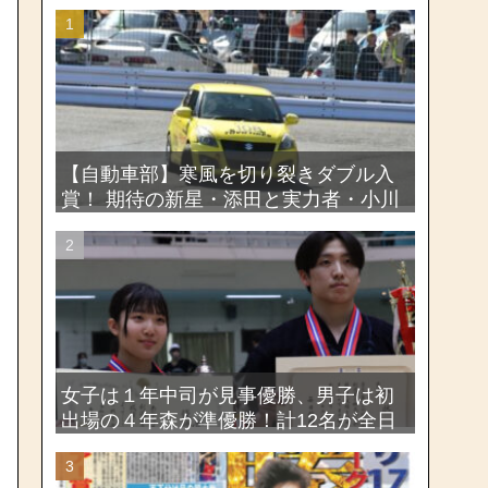
【自動車部】寒風を切り裂きダブル入
賞！ 期待の新星・添田と実力者・小川
が魅せたー関東学生ジムカーナ新人戦
大会2026
女子は１年中司が見事優勝、男子は初
出場の４年森が準優勝！計12名が全日
本出場権を獲得―第58回関東女子学生
剣道選手権大会・第72回関東学生剣道