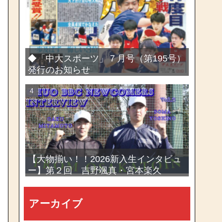
選手権大会
◆「中大スポーツ」７月号（第195号）
発行のお知らせ
【大物揃い！！2026新入生インタビュ
ー】第２回 吉野颯真・宮本楽久
アーカイブ