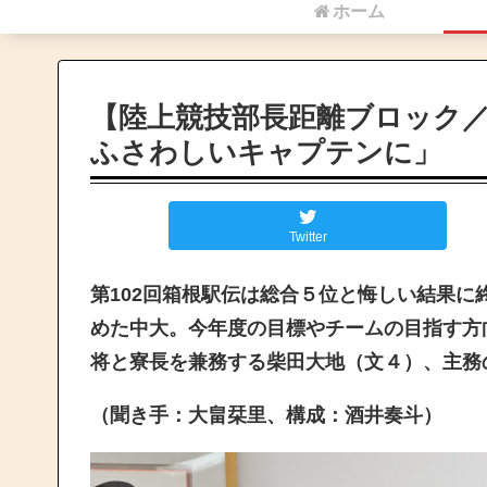
ホーム
【陸上競技部長距離ブロック
ふさわしいキャプテンに」
Twitter
第102回箱根駅伝は総合５位と悔しい結果に
めた中大。
今年度の目標やチームの目指す方
将と寮長を兼務する柴田大地（文４）、主務
（聞き手：大畠栞里、構成：酒井奏斗）