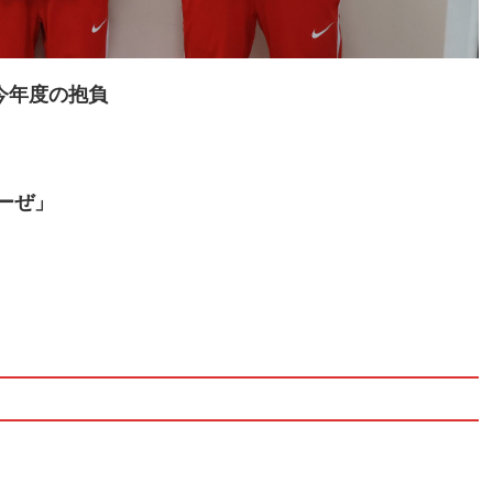
今年度の抱負
ーぜ」