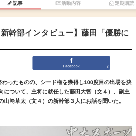
記事
活動内容
定期購読
／新幹部インタビュー】藤田「優勝に
Facebook
0
終わったものの、シード権を獲得し100度目の出場を決
向について、主将に就任した藤田大智（文４）、副主
の山﨑草太（文４）の新幹部３人にお話を聞いた。