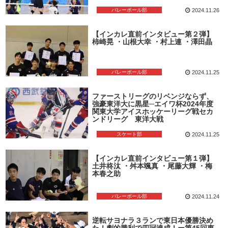
バレーボール部
2024.11.26
【インカレ直前インタビュー第２弾】
柿崎晃 ・山根大幸 ・村上連 ・澤田晶
バレーボール部
2024.11.25
ファーストリーグのリベンジならず、
強豪東洋大に黒星─エイワ杯2024年度
関東大学アイスホッケーリーグ戦セカ
ンドリーグ 東洋大戦
スケート部
2024.11.25
【インカレ直前インタビュー第１弾】
土井柊汰 ・舛本颯真 ・尾藤大輝 ・梅
本春之助
バレーボール部
2024.11.24
逆転サヨナラ３ランで東日本優勝決め
た！劇的勝利で四冠達成！ー第45回東