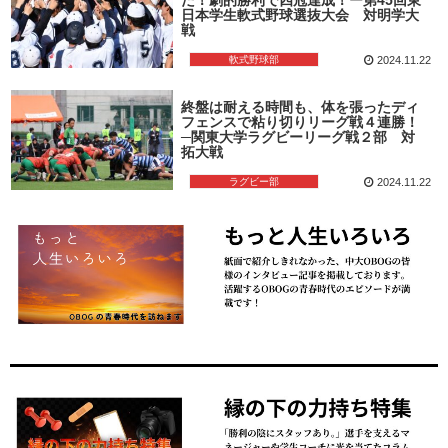
日本学生軟式野球選抜大会 対明学大
戦
軟式野球部
2024.11.22
終盤は耐える時間も、体を張ったディ
フェンスで粘り切りリーグ戦４連勝！
─関東大学ラグビーリーグ戦２部 対
拓大戦
ラグビー部
2024.11.22