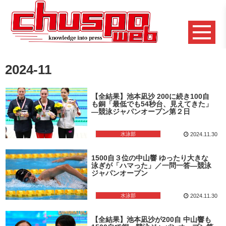
2024-11
【全結果】池本凪沙 200に続き100自
も銅「最低でも54秒台、見えてきた」
―競泳ジャパンオープン第２日
水泳部
2024.11.30
1500自３位の中山響 ゆったり大きな
泳ぎが「ハマった」／一問一答―競泳
ジャパンオープン
水泳部
2024.11.30
【全結果】池本凪沙が200自 中山響も