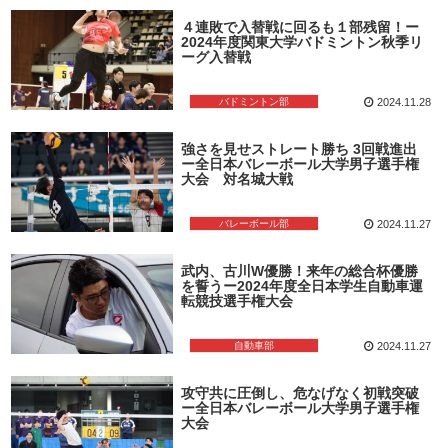
４連敗で入替戦に回るも１部残留！ー
2024年度関東大学バドミントン秋季リ
ーグ入替戦
バドミントン部
2024.11.28
強さを見せストレート勝ち 3回戦進出
ー全日本バレーボール大学男子選手権
大会 対名城大戦
バレーボール部
2024.11.27
武内、古川W優勝！来年の総合杯優勝
を誓うー2024年度全日本学生自動車運
転競技選手権大会
自動車部
2024.11.27
攻守共に圧倒し、危なげなく初戦突破
ー全日本バレーボール大学男子選手権
大会