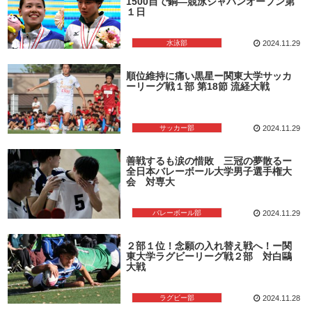
1500自で銅―競泳ジャパンオープン第
１日
水泳部
2024.11.29
順位維持に痛い黒星ー関東大学サッカ
ーリーグ戦１部 第18節 流経大戦
サッカー部
2024.11.29
善戦するも涙の惜敗 三冠の夢散るー
全日本バレーボール大学男子選手権大
会 対専大
バレーボール部
2024.11.29
２部１位！念願の入れ替え戦へ！ー関
東大学ラグビーリーグ戦２部 対白鷗
大戦
ラグビー部
2024.11.28