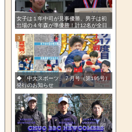
女子は１年中司が見事優勝、男子は初
出場の４年森が準優勝！計12名が全日
本出場権を獲得―第58回関東女子学生
剣道選手権大会・第72回関東学生剣道
選手権大会
◆「中大スポーツ」７月号（第195号）
発行のお知らせ