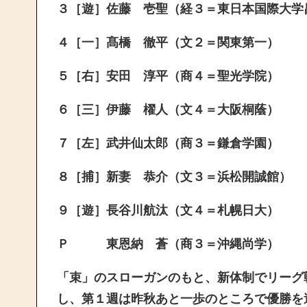
３［遊］佐藤 壱聖（経３＝東日本国際大学
４［一］髙橋 徹平（文２＝関東第一）
５［右］安田 淳平（商４＝聖光学院）
６［三］伊藤 櫂人（文４＝大阪桐蔭）
７［左］武井仙太郎（商３＝鎌倉学園）
８［捕］新妻 恭介（文３＝浜松開誠館）
９［遊］長谷川航汰（文４＝札幌日大）
Ｐ 東恩納 蒼（商３＝沖縄尚学）
「束」のスローガンのもと、新体制でリーグ
し、第１週は昨秋あと一歩のところで優勝を