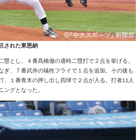
託された東恩納
二塁とし、４番髙橋徹の適時二塁打で２点を挙げる。
なぎ、７番武井の犠牲フライで１点を追加。その後も
打、１番青木の押し出し四球で２点が入る。打者11人
ニングとなった。