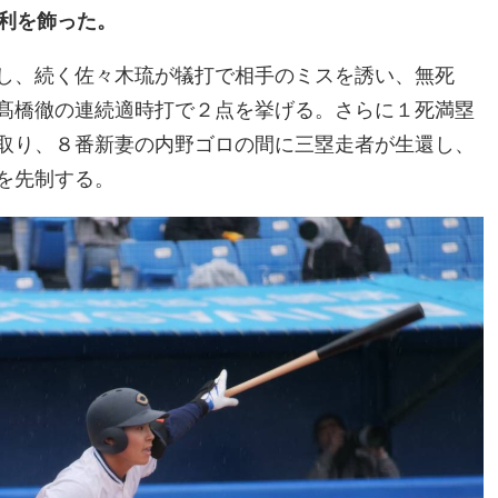
勝利を飾った。
し、続く佐々木琉が犠打で相手のミスを誘い、無死
髙橋徹の連続適時打で２点を挙げる。さらに１死満塁
取り、８番新妻の内野ゴロの間に三塁走者が生還し、
を先制する。