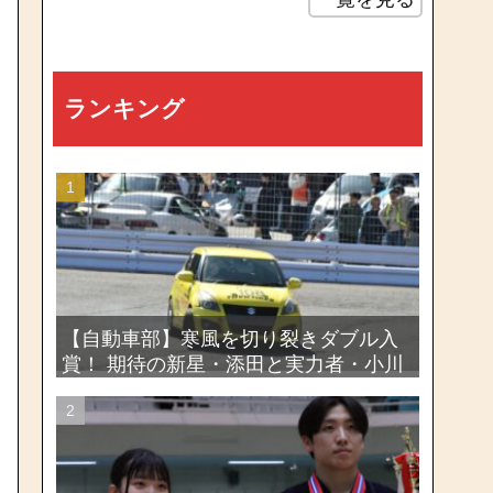
ランキング
【自動車部】寒風を切り裂きダブル入
賞！ 期待の新星・添田と実力者・小川
が魅せたー関東学生ジムカーナ新人戦
大会2026