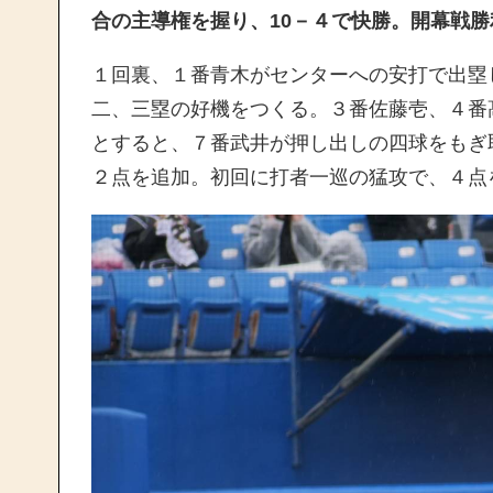
合の主導権を握り、10－４で快勝。開幕戦
１回裏、１番青木がセンターへの安打で出塁
二、三塁の好機をつくる。３番佐藤壱、４番
とすると、７番武井が押し出しの四球をもぎ
２点を追加。初回に打者一巡の猛攻で、４点