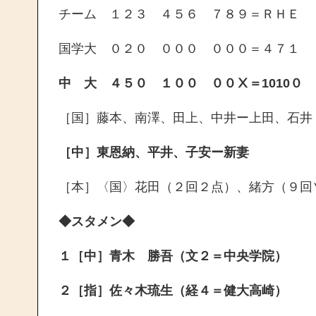
チーム １２３ ４５６ ７８９＝ＲＨＥ
国学大 ０２０ ０００ ０００＝４７１
中 大 ４５０ １００ ００Ⅹ＝1010０
［国］藤本、南澤、田上、中井ー上田、石井
［中］東恩納、平井、子安ー新妻
［本］〈国〉花田（２回２点）、緒方（９回
◆スタメン◆
１［中］青木 勝吾（文２＝中央学院）
２［指］佐々木琉生（経４＝健大高崎）