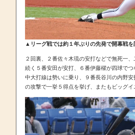
▲リーグ戦では約１年ぶりの先発で開幕戦を
２回裏、２番佐々木琉の安打などで無死一、
続く５番安田が安打、６番伊藤櫂が四球でつ
中大打線は勢いに乗り、９番長谷川の内野安
の攻撃で一挙５得点を挙げ、またもビッグイ