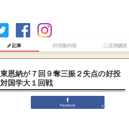
記事
活動内容
定期購読
！東恩納が７回９奪三振２失点の好投
 対国学大１回戦
Facebook
0