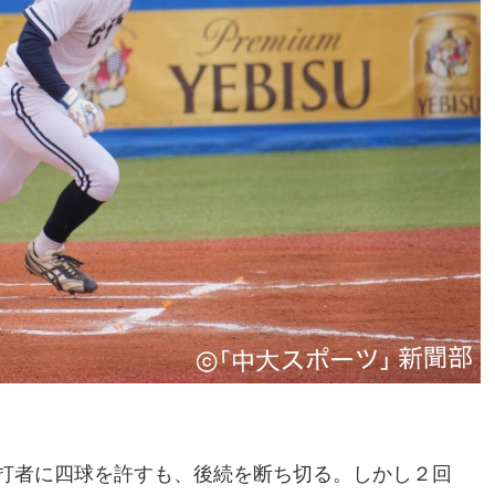
打者に四球を許すも、後続を断ち切る。しかし２回