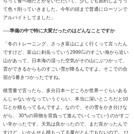
らって食べ物だとかをいただいて、少しでも節約しようっ
て色々削っていきました。
今年の頭まで普通にローソンで
アルバイトしてました」
──準備の中で特に大変だったのはどんなことですか
「冬のトレーニング、さっき富山によく行くって言ったん
ですけど、富山に剣岳っていう2999㍍のすごい海から近い
山があって、日本海の湿った空気がその山にぶつかって、
雲ができるからものすごい雪が降るんですよ。そこでの合
宿が1番きつかったですね。
積雪量で言ったら、多分日本一どころか世界一ぐらいある
んじゃないかなっていうぐらい、本当に深いところだと10
㍍とか積もってるんですよ。なので、その雪をかき分けな
がら、 30㌔
の荷物を背負って進んでいくっていうのがすご
い辛かったです。天気は良かったので、まだ良かったんで
すけど、いかんせん積もってる量がとんでもないので。 ひ