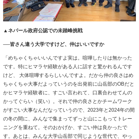
▲ネパール政府公認での未踏峰挑戦
──皆さん違う大学ですけど、仲はいいですか
「めちゃくちゃいいんですよ
実は。喧嘩したりは無かった
です。特にヒマラヤ経験がある人に話すと驚かれるんです
けど、 大体喧嘩するらしいんですよ。だから仲の良さはめ
ちゃくちゃ大事だよっていうのを出発前に山岳部のOBだと
かヒマラヤ経験者に、すごい
言われて、口裏合わせてんの
かってぐらい（笑い）。それで仲の良さとかチームワーク
がすごい大事なんだなっていうので、2023年と2024年の間
の冬の間に、みんなで集まってずっと山にこもってトレー
ニングを重ねて。そのおかげか、すごい仲は良かったで
す。あとは、みんな大学山岳部で同じような世代で、やっ