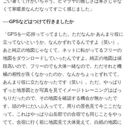
ごい暑くて汗かいちゃう。ヒマラヤの難しさは寒さじゃな
くて寒暖差なんだなってすごく感じました」
──GPSなどはつけて行きましたか
「GPSを一応持ってってました。ただなんか あんまり役に
立ってないというか、なんかずれてるんですよ（笑い）。
あと
純正の地図じゃなくて、ネットに転がってるフリーの
地図をダウンロードしていったんですよ。純正の地図は値
段高いので、フリーのでも大体一緒なので。ただそれと機
械の相性が良くなかったのか、なんかちょっとずれてて、
あんまり役に立たなかったです（笑い）。ただ、やっぱり
ずっと地形図とか写真を見てイメージトレーニングはばっ
ちりだったので、その地図を確認する機会が無かったで
す。頭の中にだいぶ入ってて、周りの景色見て今ここだな
って。これはやっぱり山岳部での合宿でも同じことをやっ
てて。合宿に行く前に地図見て大体覚えて、白紙の地図に