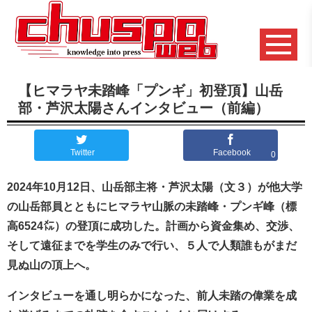
【ヒマラヤ未踏峰「プンギ」初登頂】山岳
部・芦沢太陽さんインタビュー（前編）
Twitter
Facebook
0
2024年10月12日、山岳部主将・芦沢太陽（文３）が他大学
の山岳部員とともにヒマラヤ山脈の未踏峰・プンギ峰（標
高6524㍍）の登頂に成功した。計画から資金集め、交渉、
そして遠征までを学生のみで行い、５人で人類誰もがまだ
見ぬ山の頂上へ。
インタビューを通し明らかになった、前人未踏の偉業を成