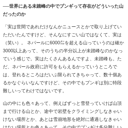
──世界にある未踏峰の中でプンギって存在がどういった山
だったのか
「実は世間であれだけなんかニュースとかで取り上げてい
ただいたんですけど、そんなにすごい山ではなくて、実は
（笑い）。
ネパールに6000㍍を超える山っていうのは確か
3000以上あって、そのうちの半分以上が未踏峰なのかなっ
ていう感じで。実はたくさんあるんですよ、未踏峰も。
た
だ、ネパール政府に許可をもらえるかっていうところで
は、登れるところはだいぶ限られてきちゃって、
数十個あ
るかなぐらいなんですけど、その中でもプンギは別に特段
難しいってわけではないです。
山の中にも色々あって、例えばずっと雪登っていけば山頂
まで行ける山とか、途中で岩壁をクライミングしなきゃい
けない場所とか、あとは雪崩地形を絶対に通過しなきゃい
けない場所とか色々あって。その中でプンギは多分難しい