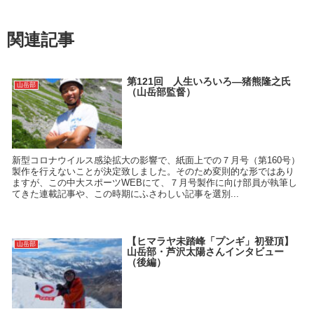
関連記事
第121回 人生いろいろ―猪熊隆之氏
山岳部
（山岳部監督）
新型コロナウイルス感染拡大の影響で、紙面上での７月号（第160号）
製作を行えないことが決定致しました。そのため変則的な形ではあり
ますが、この中大スポーツWEBにて、７月号製作に向け部員が執筆し
てきた連載記事や、この時期にふさわしい記事を選別...
【ヒマラヤ未踏峰「プンギ」初登頂】
山岳部
山岳部・芦沢太陽さんインタビュー
（後編）