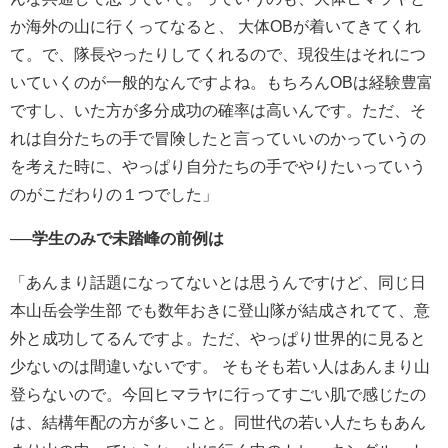
か海外の山に行くってなると、 大体OBが着いてきてくれ
て。で、隊長やったりしてくれるの
で、現役生はそれにつ
いていくのが一般的なんですよね。もちろんOBは経験豊富
ですし、いた方が多分成功の確率は高いんです。ただ、そ
れは自分たちの手で冒険したと言っていいのかっていうの
を考えた時に、やっぱり自分たちの手でやりたいっていう
のがこだわりの１つでした」
──学生のみで未踏峰の前例は
「あんまり話題になってないとは思うんですけど、同じ日
本山岳会学生部 でも数年おきに登山隊が結成されてて、意
外と成功してるんですよ。ただ、やっぱり世界的に見ると
少ないのは間違いないです。
そもそも若い人はあんまり山
登らないので。今回ヒマラヤに行ってすごい肌で感じたの
は、結構年配の方が多いこと。同世代の若い人たちもあん