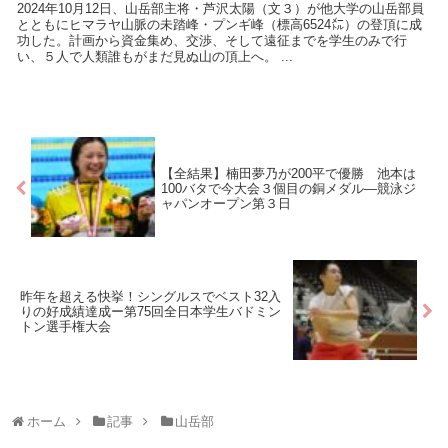
2024年10月12日、山岳部主将・芦沢太陽（文３）が他大学の山岳部員
とともにヒマラヤ山脈の未踏峰・プンギ峰（標高6524㍍）の登頂に成
功した。計画から資金集め、交渉、そして遠征までを学生のみで行
い、５人で人類誰もがまだ見ぬ山の頂上へ。 ...
【全結果】楠田夢乃が200平で優勝 池本は
100バタで今大会３個目の銅メダル―競泳ジ
ャパンオープン第３日
昨年を超える快挙！シングルスでベスト32入
りの好成績達成ー第75回全日本学生バドミン
トン選手権大会
ホーム
記事
山岳部