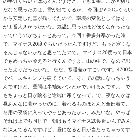
の半分くらいではあるんですけど。でも１番ここが区切り
だなと思ったのは、雪が出てくるか。
今回は5500㍍ぐらい
から安定した雪が残ってたので、環境の変化としてはそこ
が１番大きかったかな。気温は思ったほど低くなかったな
っていうのがちょっとあって。今回１番多分寒かった時
で、マイナス20度ぐらいだったんですけど、もっと寒くな
るんじゃないかなと思ってたので。 マイナス20度って日本
でもめっちゃ冷えると行くんですよ、山の中で。なので思
ったよりだったかな。
ただ、寒暖差がすごいです。4700㍍
でベースキャンプを建てていて、そこでの話になっちゃう
んですけど、昼間は半袖短パンとかでいけるんですよ。で
もちょっと日が陰ると途端に寒くなって。で、夜なんかは
昼あんなに暑かったのに、着れるものほとんど全部着て、
冬用の寝袋に入ってやっとあったかい、みたいな。
やっぱ
それは上でも同じで、朝はもうマイナス20度近いんでみん
な凍えてるんですけど、昼になると日が当たっちゃってす