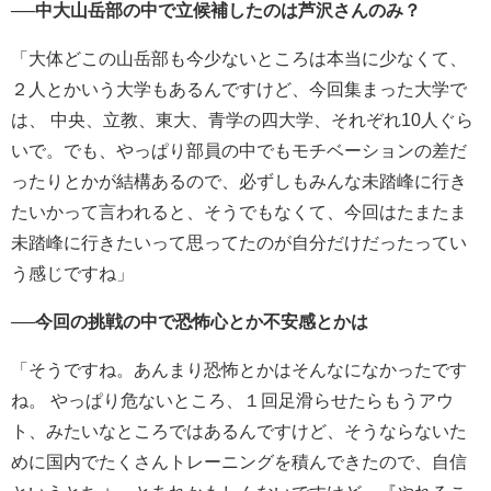
──中大山岳部の中で立候補したのは芦沢さんのみ？
「大体どこの山岳部も今少ないところは本当に少なくて、
２人とかいう大学もあるんですけど、今回集まった大学で
は、 中央、立教、東大、青学の四大学、それぞれ10人ぐら
いで。でも、やっぱり部員の中でもモチベーションの差だ
ったりとかが結構あるので、必ずしもみんな未踏峰に行き
たいかって言われると、そうでもなくて、今回はたまたま
未踏峰に行きたいって思ってたのが自分だけだったってい
う感じですね」
──今回の挑戦の中で恐怖心とか不安感とかは
「そうですね。あんまり恐怖とかはそんなになかったです
ね。
やっぱり危ないところ、１回足滑らせたらもうアウ
ト、みたいなところではあるんですけど、そうならないた
めに国内でたくさんトレーニングを積んできたので、自信