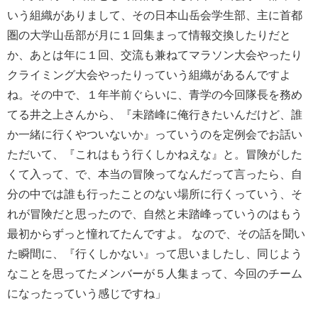
いう組織がありまして、その日本山岳会学生部、主に首都
圏の大学山岳部が月に１回集まって情報交換したりだと
か、あとは年に１回、交流も兼ねてマラソン大会やったり
クライミング大会やったりっていう組織があるんですよ
ね。その中で、１年半前ぐらいに、青学の今回隊長を務め
てる井之上さんから、『未踏峰に俺行きたいんだけど、誰
か一緒に行くやついないか』っていうのを定例会でお話い
ただいて、『これはもう行くしかねえな』と。冒険がした
くて入って、で、本当の冒険ってなんだって言ったら、自
分の中では誰も行ったことのない場所に行くっていう、そ
れが冒険だと思ったので、自然と未踏峰っていうのはもう
最初からずっと憧れてたんですよ。
なので、その話を聞い
た瞬間に、『行くしかない』って思いましたし、同じよう
なことを思ってたメンバーが５人集まって、今回のチーム
になったっていう感じですね」