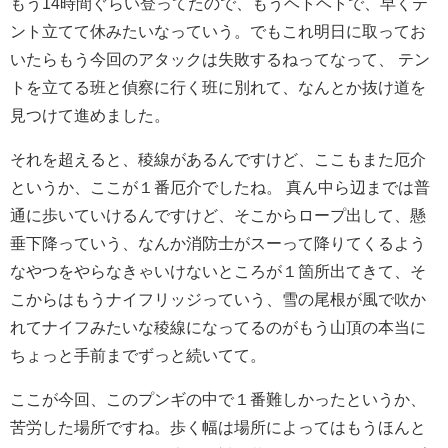
もう14時間ぐらい登ってたので、もうヘトヘトで、早くテ
ント立てて休みたいなっていう。でもこれ明日に取ってお
いたらもう今回のアタックは失敗するねってなって、 テン
トを立てる班と偵察に行く班に別れて、なんとか抜け道を
見つけて進めました。
それを超えると、稜線があるんですけど、ここもまた厄介
というか、ここが１番厄介でしたね。
真ん中ら辺までは普
通に歩いていけるんですけど、そこからロープ出して、懸
垂下降っていう、なんか消防士がスーって降りてくるよう
なやつをやらなきゃいけないところが１箇所出てきて、そ
こからはもうナイフリッジっていう、雪の尾根が風で吹か
れてナイフみたいな稜線になってるのがもう山頂の本当に
ちょっと手前までずっと続いてて。
ここが今回、このプンギの中で１番難しかったというか、
苦労した場所ですね。歩く幅は場所によってはもうほんと