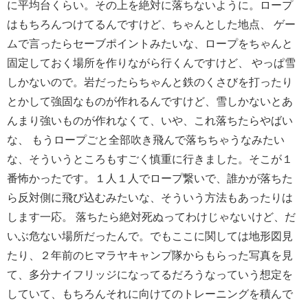
に平均台くらい。その上を絶対に落ちないように。ロープ
はもちろんつけてるんですけど、ちゃんとした地点、 ゲー
ムで言ったらセーブポイントみたいな、ロープをちゃんと
固定しておく場所を作りながら行くんですけど、 やっぱ雪
しかないので。岩だったらちゃんと鉄のくさびを打ったり
とかして強固なものが作れるんですけど、雪しかないとあ
んまり強いものが作れなくて、いや、これ落ちたらやばい
な、 もうロープごと全部吹き飛んで落ちちゃうなみたい
な、そういうところもすごく慎重に行きました。そこが１
番怖かったです。１人１人でロープ繋いで、誰かが落ちた
ら反対側に飛び込むみたいな、そういう方法もあったりは
します一応。 落ちたら絶対死ぬってわけじゃないけど、だ
いぶ危ない場所だったんで。でもここに関しては地形図見
たり、２年前のヒマラヤキャンプ隊からもらった写真を見
て、多分ナイフリッジになってるだろうなっていう想定を
していて、
もちろんそれに向けてのトレーニングを積んで