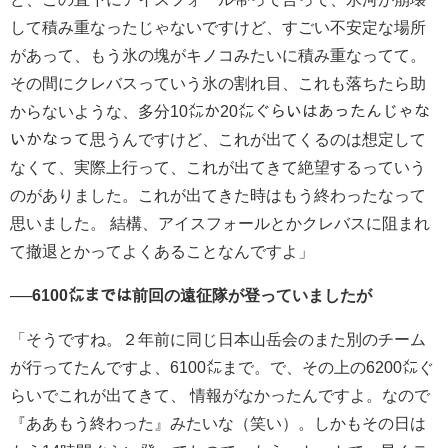
して積み重なったじゃないですけど、すごい不安定な場所
があって、もう氷の塊がキノコみたいに積み重なってて。
その間にクレバスっていう氷の割れ目、これも落ちたら助
からないような、多分10㍍か20㍍ぐらいはあったんじゃな
いかなって思うんですけど、これが出てくるのは想定して
なくて、実際上行って、これが出てきて絶望するっていう
のがありました。これが出てきた時はもう終わったなって
思いました。
結構、アイスフォールとかクレバスに阻まれ
て撤退とかってよくあることなんですよ」
──6100㍍までは前回の遠征隊が登っていましたが
「そうですね。２年前に同じ日本山岳会のまた別のチーム
が行ってたんですよ、6100㍍まで。で、その上の6200㍍ぐ
らいでこれが出てきて、 情報がなかったんですよ。なので
『ああもう終わった』みたいな（笑い）。
しかもその日は