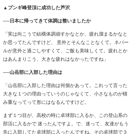
▲プンギ峰登頂に成功した芦沢
──
日本に帰ってきて体調は整いましたか
「実は向こうで結構体調崩すかなとか、疲れ溜まるかなと
か思ってたんですけど、 意外とそんなことなくて。ネパー
ルが意外と過ごしやすくて、ご飯も美味しくて。疲れとか
はあんまりこう、大きな疲れはなかったですね」
──山岳部に入部した理由は
「山岳部に入部した理由は何個かあって。これって言った
大きな１つの理由っていうのじゃなくて、小さなものが積
み重なってって形にはなるんですけど。
まず１つ目が、高校の時に卓球部に入るか、この登山系の
部活に入るかで 迷ったんですよ。で、迷って、友達がもう
先に入部してた卓球部に入ったんですね。その卓球部で３