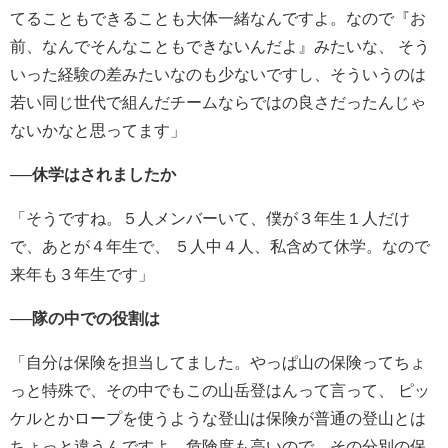
てることもできることも大体一緒なんですよ。なので『お
前、なんでそんなこともできないんだよ』みたいな、 そう
いった経験の差みたいなのも少ないですし、そういうのは
若い同じ世代で組んだチームならではの良さだったんじゃ
ないかなと思ってます」
──休学はされましたか
「そうですね。５人メンバーいて、僕が３年生１人だけ
で、あとが４年生で、 ５人中４人、私含めて休学。なので
来年も３年生です」
──隊の中での役割は
「自分は保険を担当してました。やっぱ山の保険ってちょ
っと特殊で、その中でもこの山岳登はんって言って、 ピッ
ケルとかロープを使うような登山は保険が普通の登山とは
ちょっと違うんですよ。危険度も高いので、その分別の保