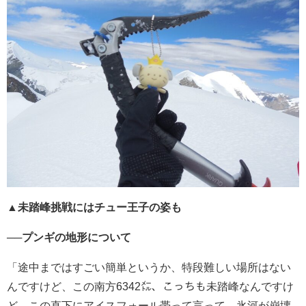
▲未踏峰挑戦にはチュー王子の姿も
──プンギの地形について
「途中
まではすごい簡単というか、特段難しい場所はない
んですけど、この南方6342㍍、こっちも未踏峰なんですけ
ど、この直下にアイスフォール帯って言って、氷河が崩壊