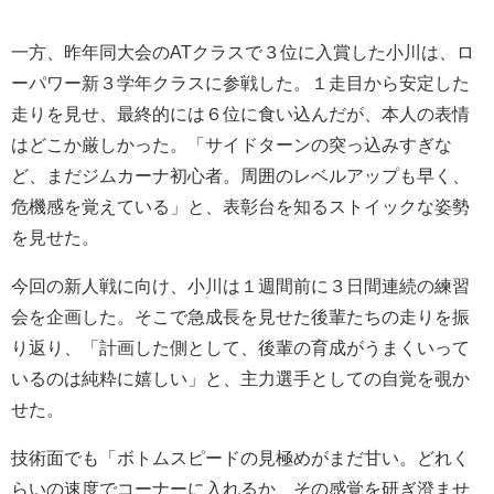
一方、昨年同大会のATクラスで３位に入賞した小川は、ロ
ーパワー新３学年クラスに参戦した。１走目から安定した
走りを見せ、最終的には６位に食い込んだが、本人の表情
はどこか厳しかった。「サイドターンの突っ込みすぎな
ど、まだジムカーナ初心者。周囲のレベルアップも早く、
危機感を覚えている」と、表彰台を知るストイックな姿勢
を見せた。
今回の新人戦に向け、小川は１週間前に３日間連続の練習
会を企画した。そこで急成長を見せた後輩たちの走りを振
り返り、「計画した側として、後輩の育成がうまくいって
いるのは純粋に嬉しい」と、主力選手としての自覚を覗か
せた。
技術面でも「ボトムスピードの見極めがまだ甘い。どれく
らいの速度でコーナーに入れるか、その感覚を研ぎ澄ませ