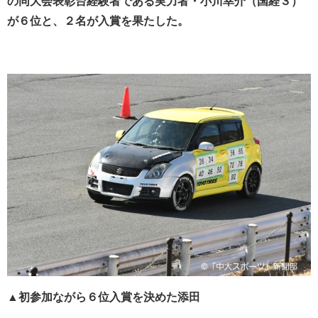
の同大会表彰台経験者である実力者・小川幸介（国経３）
が６位と、２名が入賞を果たした。
▲初参加ながら６位入賞を決めた添田