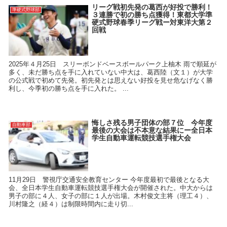
リーグ戦初先発の葛西が好投で勝利！
準硬式野球部
３連勝で初の勝ち点獲得！東都大学準
硬式野球春季リーグ戦ー対東洋大第２
回戦
2025年４月25日 スリーボンドベースボールパーク上柚木 雨で順延が
多く、未だ勝ち点を手に入れていない中大は、葛西陸（文１）が大学
の公式戦で初めて先発。初先発とは思えない好投を見せ危なげなく勝
利し、今季初の勝ち点を手に入れた。 ...
悔しさ残る男子団体の部７位 今年度
自動車部
最後の大会は不本意な結果にー全日本
学生自動車運転競技選手権大会
11月29日 警視庁交通安全教育センター 今年度最初で最後となる大
会、全日本学生自動車運転競技選手権大会が開催された。中大からは
男子の部に４人、女子の部に１人が出場。木村俊文主将（理工４）、
川村隆之（経４）は制限時間内に走り切...