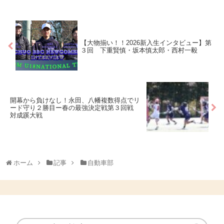
【大物揃い！！2026新入生インタビュー】第
３回 下重賢慎・坂本慎太郎・西村一毅
開幕から負けなし！永田、八幡複数得点でリ
ード守り２勝目ー春の最強決定戦第３回戦
対成蹊大戦
ホーム
記事
自動車部