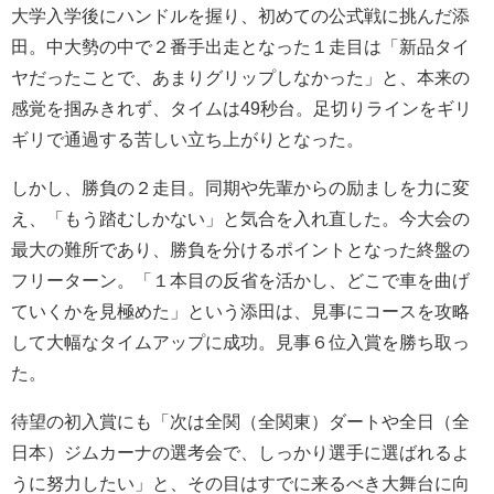
大学入学後にハンドルを握り、初めての公式戦に挑んだ添
田。中大勢の中で２番手出走となった１走目は「新品タイ
ヤだったことで、あまりグリップしなかった」と、本来の
感覚を掴みきれず、タイムは49秒台。足切りラインをギリ
ギリで通過する苦しい立ち上がりとなった。
しかし、勝負の２走目。同期や先輩からの励ましを力に変
え、「もう踏むしかない」と気合を入れ直した。今大会の
最大の難所であり、勝負を分けるポイントとなった終盤の
フリーターン。「１本目の反省を活かし、どこで車を曲げ
ていくかを見極めた」という添田は、見事にコースを攻略
して大幅なタイムアップに成功。見事６位入賞を勝ち取っ
た。
待望の初入賞にも「次は全関（全関東）ダートや全日（全
日本）ジムカーナの選考会で、しっかり選手に選ばれるよ
うに努力したい」と、その目はすでに来るべき大舞台に向