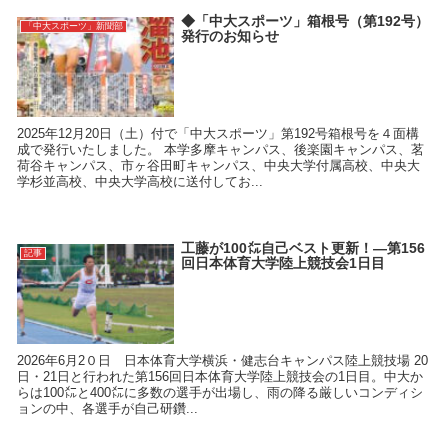
◆「中大スポーツ」箱根号（第192号）
「中大スポーツ」新聞部
発行のお知らせ
2025年12月20日（土）付で「中大スポーツ」第192号箱根号を４面構
成で発行いたしました。 本学多摩キャンパス、後楽園キャンパス、茗
荷谷キャンパス、市ヶ谷田町キャンパス、中央大学付属高校、中央大
学杉並高校、中央大学高校に送付してお...
工藤が100㍍自己ベスト更新！―第156
記事
回日本体育大学陸上競技会1日目
2026年6月2０日 日本体育大学横浜・健志台キャンパス陸上競技場 20
日・21日と行われた第156回日本体育大学陸上競技会の1日目。中大か
らは100㍍と400㍍に多数の選手が出場し、雨の降る厳しいコンディシ
ョンの中、各選手が自己研鑽...