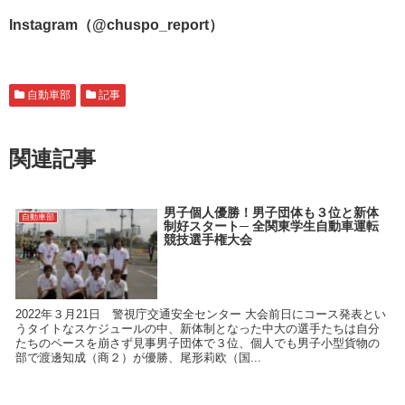
Instagram（@chuspo_report）
自動車部
記事
関連記事
男子個人優勝！男子団体も３位と新体
自動車部
制好スタート─ 全関東学生自動車運転
競技選手権大会
2022年３月21日 警視庁交通安全センター 大会前日にコース発表とい
うタイトなスケジュールの中、新体制となった中大の選手たちは自分
たちのペースを崩さず見事男子団体で３位、個人でも男子小型貨物の
部で渡邊知成（商２）が優勝、尾形莉欧（国...