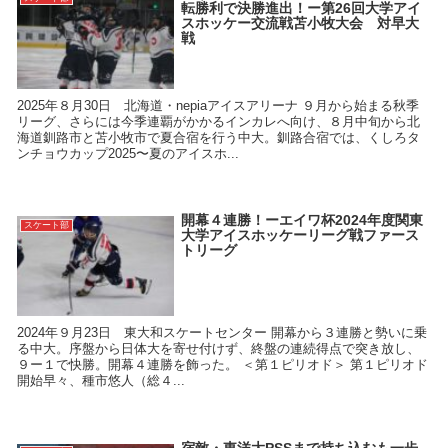
転勝利で決勝進出！ー第26回大学アイ
スホッケー交流戦苫小牧大会 対早大
戦
2025年８月30日 北海道・nepiaアイスアリーナ ９月から始まる秋季
リーグ、さらには今季連覇がかかるインカレへ向け、８月中旬から北
海道釧路市と苫小牧市で夏合宿を行う中大。釧路合宿では、くしろタ
ンチョウカップ2025〜夏のアイスホ...
開幕４連勝！ーエイワ杯2024年度関東
スケート部
大学アイスホッケーリーグ戦ファース
トリーグ
2024年９月23日 東大和スケートセンター 開幕から３連勝と勢いに乗
る中大。序盤から日体大を寄せ付けず、終盤の連続得点で突き放し、
９ー１で快勝。開幕４連勝を飾った。 ＜第１ピリオド＞ 第１ピリオド
開始早々、種市悠人（総４...
宿敵・東洋大PSSまで持ち込むも一歩