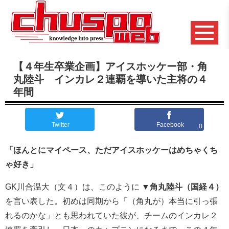
【４年生卒業企画】アイスホッケー部・角
丸陸斗 インカレ２連覇を導いた主将の４
年間
Twitter
Facebook
0
「ほんとにマイペース、ただアイスホッケーはめちゃくち
ゃ好き」
GK川合温大（文４）は、このように
▼角丸陸斗（国経４）
を言い表した。初めは同期から「（角丸が）本当に引っ張
れるのかな」とも思われていた彼が、チームのインカレ２