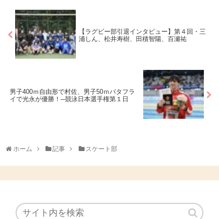
【ラグビー部引退インタビュー】第４回・三
浦しん、松井寿樹、田積智陽、百瀬祐
男子400ｍ自由形で村佐、男子50ｍバタフラ
イで光永が優勝！─競泳日本選手権第１日
ホーム
記事
スケート部