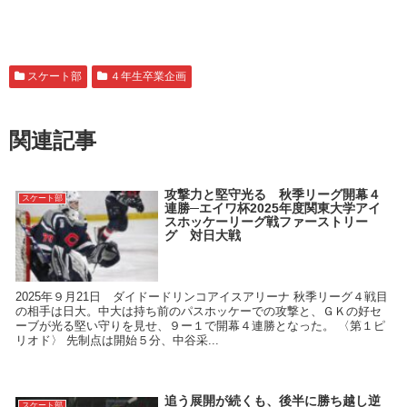
スケート部
４年生卒業企画
関連記事
攻撃力と堅守光る 秋季リーグ開幕４
スケート部
連勝─エイワ杯2025年度関東大学アイ
スホッケーリーグ戦ファーストリー
グ 対日大戦
2025年９月21日 ダイドードリンコアイスアリーナ 秋季リーグ４戦目
の相手は日大。中大は持ち前のパスホッケーでの攻撃と、ＧＫの好セ
ーブが光る堅い守りを見せ、９ー１で開幕４連勝となった。 〈第１ピ
リオド〉 先制点は開始５分、中谷采...
追う展開が続くも、後半に勝ち越し逆
スケート部