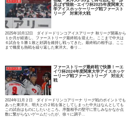
スケート部
及ばず惜敗─エイワ杯2025年度関東大
学アイスホッケーリーグ戦ファースト
リーグ 対東洋大戦
2025年10月12日 ダイドードリンコアイスアリーナ 秋リーグ開幕から
１か月が経過し、ファーストリーグ最終戦を迎えた。ここまで中大は
６試合を５勝１敗と好調を維持し戦ってきた。最終戦の相手は、ここ
まで幾度も熱戦を繰り返した東洋大。春リ...
ファーストリーグ最終戦で快勝！ーエ
スケート部
イワ杯2024年度関東大学アイスホッケ
ーリーグ戦ファーストリーグ 対法大
戦
2024年11月２日 ダイドードリンコアリーナ リーグ戦のポイントでも
あった東洋大、明大との２戦を落としてしまった中大はなんとしても
この試合はものにしたいところ。序盤相手の堅守に苦しみなかなか点
数に繋がらないゲームだったが、徐々に調子...