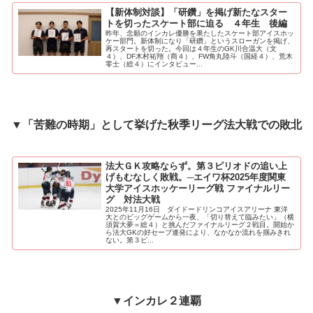
【新体制対談】「研鑽」を掲げ新たなスター
トを切ったスケート部に迫る ４年生 後編
昨年、念願のインカレ優勝を果たしたスケート部アイスホッ
ケー部門。新体制になり「研鑽」というスローガンを掲げ、
再スタートを切った。今回は４年生のGK川合温大（文
４）、DF木村祐翔（商４）、FW角丸陸斗（国経４）、荒木
零士（総４）にインタビュー...
▼「苦難の時期」として挙げた秋季リーグ法大戦での敗北
法大ＧＫ攻略ならず。第３ピリオドの追い上
げもむなしく敗戦。─エイワ杯2025年度関東
大学アイスホッケーリーグ戦 ファイナルリー
グ 対法大戦
2025年11月16日 ダイドードリンコアイスアリーナ 東洋
大とのビッグゲームから一夜、「切り替えて臨みたい」（横
須賀大夢＝総４）と挑んだファイナルリーグ２戦目。開始か
ら法大GKの好セーブ連発により、なかなか流れを掴みきれ
ない。第３ピ...
▼インカレ２連覇