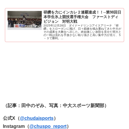
研鑽を力にインカレ２連覇達成！！─第98回日
本学生氷上競技選手権大会 ファーストディ
ビジョン 対明大戦
2025年12月28日 ダイドードリンコアイスアリーナ 「研
鑽」をスローガンに掲げ、日々鍛錬を積み重ねてきた中大が
その成果を大舞台へ示した。終始激しい攻防を見せた明大と
の一戦は流れを手放さない粘り強さと高い集中力が光り、５
－３で勝利。...
（記事：田中のぞみ、写真：中大スポーツ新聞部）
公式X（
@chudaisports
）
Instagram（
@chuspo_report
）