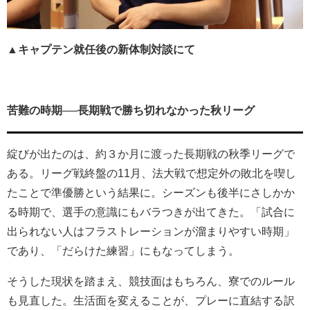
▲キャプテン就任後の新体制対談にて
苦難の時期──長期戦で勝ち切れなかった秋リーグ
綻びが出たのは、約３か月に渡った長期戦の秋季リーグで
ある。リーグ戦終盤の11月、法大戦で想定外の敗北を喫し
たことで準優勝という結果に。シーズンも後半にさしかか
る時期で、選手の意識にもバラつきが出てきた。「試合に
出られない人はフラストレーションが溜まりやすい時期」
であり、「だらけた練習」にもなってしまう。
そうした現状を踏まえ、競技面はもちろん、寮でのルール
も見直した。生活面を変えることが、プレーに直結する訳