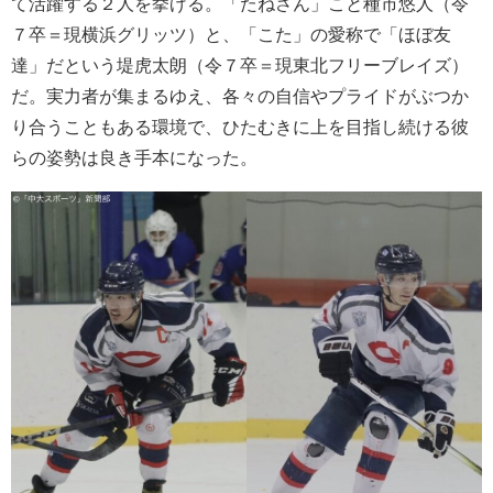
て活躍する２人を挙げる。「たねさん」こと種市悠人（令
７卒＝現横浜グリッツ）と、「こた」の愛称で「ほぼ友
達」だという堤虎太朗（令７卒＝現東北フリーブレイズ）
だ。実力者が集まるゆえ、各々の自信やプライドがぶつか
り合うこともある環境で、ひたむきに上を目指し続ける彼
らの姿勢は良き手本になった。