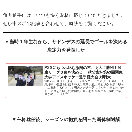
角丸選手には、いつも快く取材に応じていただきました。
ぜひ中スポの記事と合わせて、軌跡をご覧ください。
▼当時１年生ながら、サドンデスの延長でゴールを決める
決定力を発揮した
PSSにもつれ込む激闘の末、明大に勝利！関
東リーグ３位を決めるー 秩父宮杯第69回関東
大学アイスホッケー選手権大会 対明大
2022年5月1日 ダイドードリンコアイスアリーナ 春リーグ
最終戦、優勝を目指す中大は東洋大戦よりも点数を多く取っ
ての勝利を条件として明大との大一番に挑んだ。第１ピリオ
ドに２点を先取したが同点に追い付かれ５ー５で60分の試
合が終了。３人対...
▼主将就任後、シーズンの抱負を語った新体制対談