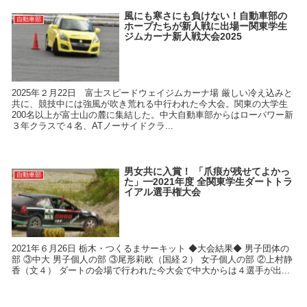
風にも寒さにも負けない！自動車部の
自動車部
ホープたちが新人戦に出場ー関東学生
ジムカーナ新人戦大会2025
2025年２月22日 富士スピードウェイジムカーナ場 厳しい冷え込みと
共に、競技中には強風が吹き荒れる中行われた今大会。関東の大学生
200名以上が富士山の麓に集結した。中大自動車部からはローパワー新
３年クラスで４名、ATノーサイドクラ...
男女共に入賞！ 「爪痕が残せてよかっ
自動車部
た」━2021年度 全関東学生ダートトラ
イアル選手権大会
2021年６月26日 栃木・つくるまサーキット ◆大会結果◆ 男子団体の
部 ③中大 男子個人の部 ③尾形莉欧（国経２） 女子個人の部 ②上村静
香（文４） ダートの会場で行われた今大会で中大からは４選手が出...