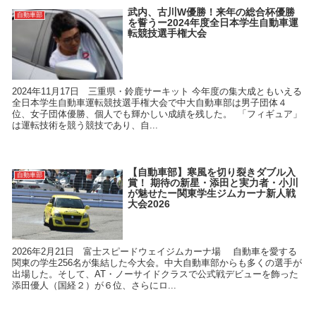
武内、古川W優勝！来年の総合杯優勝
自動車部
を誓うー2024年度全日本学生自動車運
転競技選手権大会
2024年11月17日 三重県・鈴鹿サーキット 今年度の集大成ともいえる
全日本学生自動車運転競技選手権大会で中大自動車部は男子団体４
位、女子団体優勝、個人でも輝かしい成績を残した。 「フィギュア」
は運転技術を競う競技であり、自...
【自動車部】寒風を切り裂きダブル入
自動車部
賞！ 期待の新星・添田と実力者・小川
が魅せたー関東学生ジムカーナ新人戦
大会2026
2026年2月21日 富士スピードウェイジムカーナ場 自動車を愛する
関東の学生256名が集結した今大会。中大自動車部からも多くの選手が
出場した。そして、AT・ノーサイドクラスで公式戦デビューを飾った
添田優人（国経２）が６位、さらにロ...