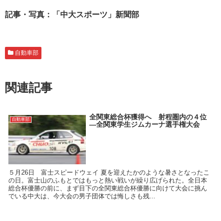
記事・写真：「中大スポーツ」新聞部
自動車部
関連記事
全関東総合杯獲得へ 射程圏内の４位
自動車部
―全関東学生ジムカーナ選手権大会
５月26日 富士スピードウェイ 夏を迎えたかのような暑さとなったこ
の日。富士山のふもとではもっと熱い戦いが繰り広げられた。全日本
総合杯優勝の前に、まず目下の全関東総合杯優勝に向けて大会に挑ん
でいる中大は、今大会の男子団体では悔しさも残...