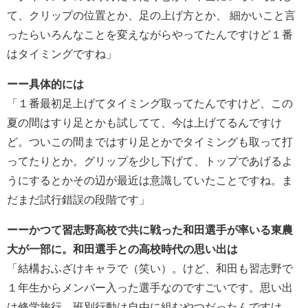
て、クリップの位置とか、足の上げ方とか、 細かいこと言
ったらいろんなことを変えながらやってたんですけど１番
はタイミングですね」
ーー具体的には
「１番最初足上げてタイミング取ってたんですけど、この
夏の間はすり足とかも試してて、今は上げてるんですけ
ど。ついこの間まではすり足とかでタイミングも取って打
ってたりとか。グリップを少し下げて、トップであげるよ
うにするとかその辺が最近は意識していたことですね。ま
だまだ試行錯誤の段階です」
ーーかつて習志野高校で共に戦った和田選手が率いる東農
大が一部に。和田選手との高校時代の思い出は
「結構おふざけキャラで（笑い）。けど、和田も習志野で
１年生からメンバー入った選手なのですごいです。思い出
は修学旅行。班別行動は自由に組むやつだったんですけ