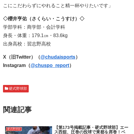
こにこだわらずにやれること精一杯やりたいです」
◇櫻井亨佑（さくらい
・こうすけ）◇
学部学科：商学部・会計学科
身長・体重：179.1㎝・83.6kg
出身高校：習志野高校
X（旧Twitter）（
@chudaisports
）
Instagram（
@chuspo_report
）
硬式野球部
関連記事
【第173号掲載記事・硬式野球部】エー
硬式野球部
ス西舘、圧巻の投球で東都を席巻！ベ