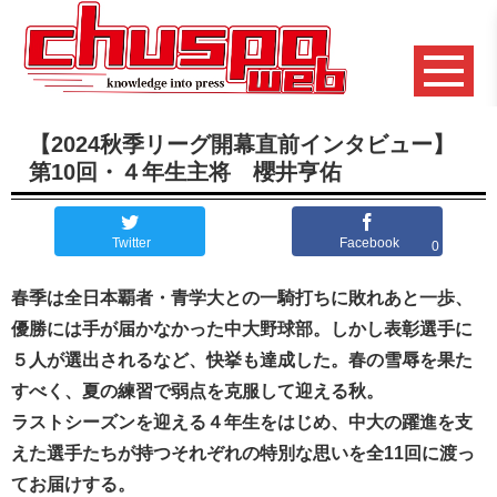
【2024秋季リーグ開幕直前インタビュー】
第10回・４年生主将 櫻井亨佑
Twitter
Facebook
0
春季は全日本覇者・青学大との一騎打ちに敗れあと一歩、
優勝には手が届かなかった中大野球部。しかし表彰選手に
５人が選出されるなど、快挙も達成した。春の雪辱を果た
すべく、夏の練習で弱点を克服して迎える秋。
ラストシーズンを迎える４年生をはじめ、中大の躍進を支
えた選手たちが持つそれぞれの特別な思いを全11回に渡っ
てお届けする。