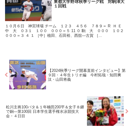
東都大学野球秋季リーグ戦 対駒澤大
１回戦
１０月６日 神宮球場 チーム １２３ ４５６ ７８９＝ R Ｈ Ｅ
中 大 ０３１ １００ ０００＝５ 11 ０ 駒 大 ０００ １０２
０００＝３ ４ １ ［中］植田、石田裕、西舘―古賀 ［...
【2024秋季リーグ開幕直前インタビュー】第
９回・４年生トリオ編 今村拓哉・知田爽
汰・山田将義
松川主将100バタ＆１年楠田200平＆女子８継
で銅―第100回 日本学生選手権水泳競技大
会・４日目