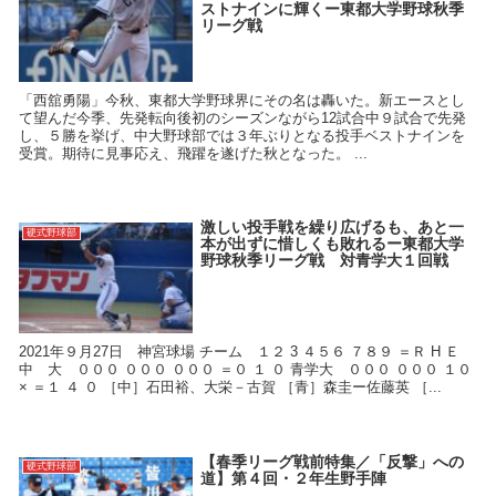
ストナインに輝くー東都大学野球秋季
リーグ戦
「西舘勇陽」今秋、東都大学野球界にその名は轟いた。新エースとし
て望んだ今季、先発転向後初のシーズンながら12試合中９試合で先発
し、５勝を挙げ、中大野球部では３年ぶりとなる投手ベストナインを
受賞。期待に見事応え、飛躍を遂げた秋となった。 ...
激しい投手戦を繰り広げるも、あと一
硬式野球部
本が出ずに惜しくも敗れるー東都大学
野球秋季リーグ戦 対青学大１回戦
2021年９月27日 神宮球場 チーム １２ 3 ４５６ ７８９ ＝Ｒ H Ｅ
中 大 ０００ ０００ ０００ ＝０ １ ０ 青学大 ０００ ０００ １０
× ＝１ ４ ０ ［中］石田裕、大栄－古賀 ［青］森圭ー佐藤英 ［...
【春季リーグ戦前特集／「反撃」への
硬式野球部
道】第４回・２年生野手陣