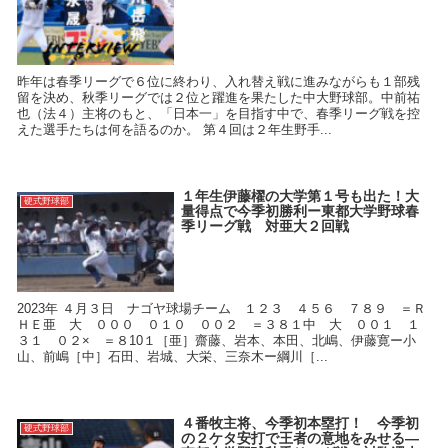
昨年は春季リーグで６位に終わり、入れ替え戦に進みながらも１部残
留を決め、秋季リーグでは２位と躍進を果たした中大野球部。中前祐
也（法４）主将のもと、「日本一」を目指す中で、春季リーグ戦を控
えた選手たちは何を語るのか。 第４回は２年生野手...
１年生伊藤櫂の大学第１号も出た！大
硬式野球部
量得点で今季初勝利ー東都大学野球春
季リーグ戦 対亜大２回戦
2023年 ４月３日 ナゴヤ球場チーム １２３ ４５６ ７８９ ＝Ｒ
ＨＥ亜 大 ０００ ０１０ ００２ ＝３８１中 大 ００１ １
３１ ０２× ＝８10１［亜］齋藤、岩本、本田、北嶋、伊藤寛ー小
山、前嶋［中］石田、岩城、大栄、三奈木ー綱川［...
４番牧主将、今季初本塁打！ 今季初
硬式野球部
の２ケタ安打で王者の意地をみせる—