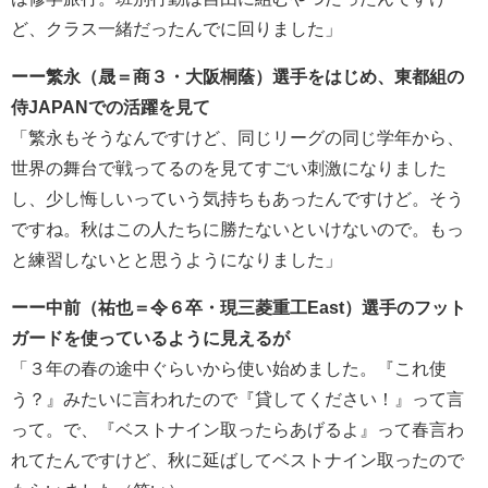
ど、クラス一緒だったんでに回りました」
ーー繁永（晟＝商３・大阪桐蔭）選手をはじめ、東都組の
侍JAPANでの活躍を見て
「繁永もそうなんですけど、同じリーグの同じ学年から、
世界の舞台で戦ってるのを見てすごい刺激になりました
し、少し悔しいっていう気持ちもあったんですけど。そう
ですね。秋はこの人たちに勝たないといけないので。もっ
と練習しないとと思うようになりました」
ーー中前（祐也＝令６卒・現三菱重工East）選手のフット
ガードを使っているように見えるが
「３年の春の途中ぐらいから使い始めました。『これ使
う？』みたいに言われたので『貸してください！』って言
って。で、『ベストナイン取ったらあげるよ』って春言わ
れてたんですけど、秋に延ばしてベストナイン取ったので