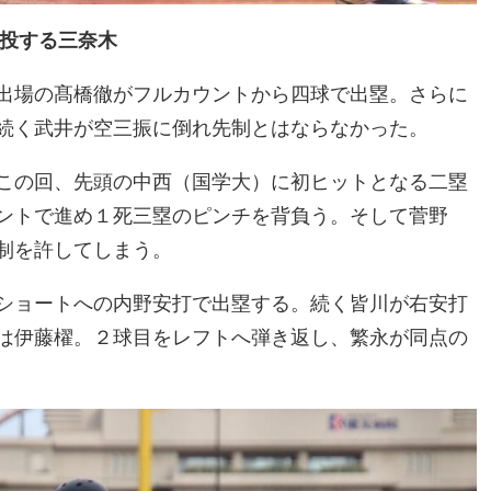
投する三奈木
出場の髙橋徹がフルカウントから四球で出塁。さらに
続く武井が空三振に倒れ先制とはならなかった。
この回、先頭の中西（国学大）に初ヒットとなる二塁
ントで進め１死三塁のピンチを背負う。そして菅野
制を許してしまう。
ショートへの内野安打で出塁する。続く皆川が右安打
は伊藤櫂。２球目をレフトへ弾き返し、繁永が同点の