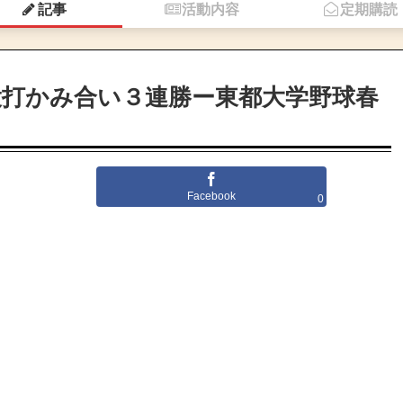
記事
活動内容
定期購読
投打かみ合い３連勝ー東都大学野球春
Facebook
0