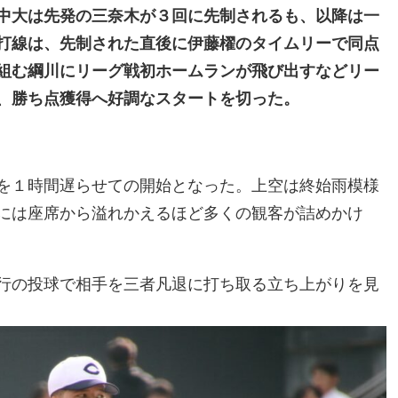
中大は先発の三奈木が３回に先制されるも、以降は一
打線は、先制された直後に伊藤櫂のタイムリーで同点
組む綱川にリーグ戦初ホームランが飛び出すなどリー
、勝ち点獲得へ好調なスタートを切った。
を１時間遅らせての開始となった。上空は終始雨模様
には座席から溢れかえるほど多くの観客が詰めかけ
行の投球で相手を三者凡退に打ち取る立ち上がりを見