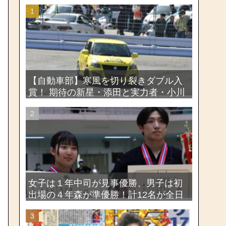
【自動車部】寒風を切り裂きダブル入
賞！ 期待の新星・添田と実力者・小川
が魅せたー関東学生ジムカーナ新人戦
大会2026
女子は１年中司が見事優勝、男子は初
出場の４年森が準優勝！計12名が全日
本出場権を獲得―第58回関東女子学生
剣道選手権大会・第72回関東学生剣道