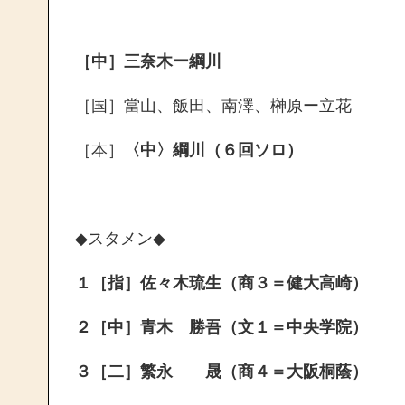
［中］三奈木ー綱川
［国］當山、飯田、南澤、榊原ー立花
［本］
〈中〉綱川（６回ソロ）
◆
スタメン
◆
１［指］佐々木琉生（商３＝健大高崎）
２［中］青木 勝吾（文１＝中央学院）
３［二］繁永 晟（商４＝大阪桐蔭）