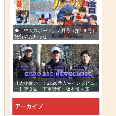
選手権大会
◆「中大スポーツ」７月号（第195号）
発行のお知らせ
【大物揃い！！2026新入生インタビュ
ー】第３回 下重賢慎・坂本慎太郎・
西村一毅
アーカイブ