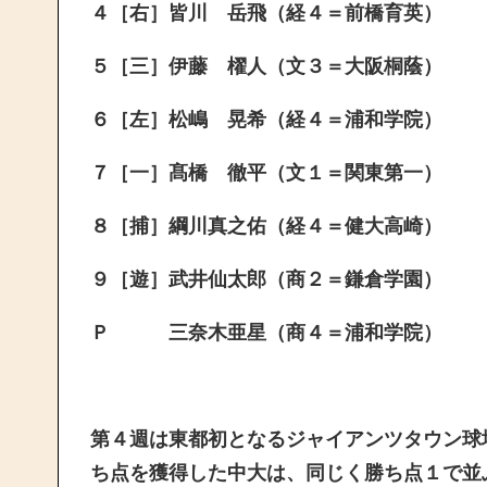
４［右］皆川 岳飛（経４＝前橋育英）
５［三］伊藤 櫂人（文３＝大阪桐蔭）
６［左］松嶋 晃希（経４＝浦和学院）
７［一］髙橋 徹平（文１＝関東第一）
８［捕］綱川真之佑（経４＝健大高崎）
９［遊］武井仙太郎（商２＝鎌倉学園）
Ｐ 三奈木亜星（商４＝浦和学院）
第４週は東都初となるジャイアンツタウン球
ち点を獲得した中大は、同じく勝ち点１で並