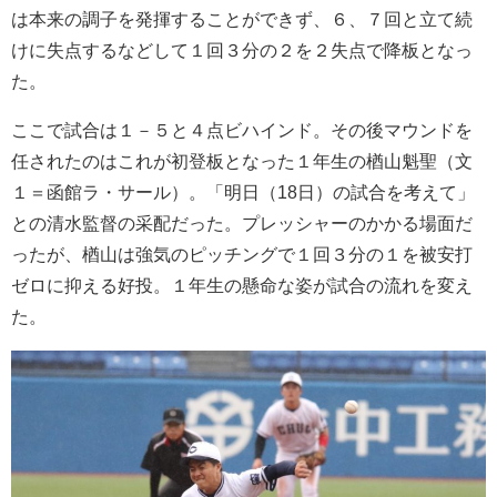
は本来の調子を発揮することができず、６、７回と立て続
けに失点するなどして１回３分の２を２失点で降板となっ
た。
ここで試合は１－５と４点ビハインド。その後マウンドを
任されたのはこれが初登板となった１年生の楢山魁聖（文
１＝函館ラ・サール）。「明日（18日）の試合を考えて」
との清水監督の采配だった。プレッシャーのかかる場面だ
ったが、楢山は強気のピッチングで１回３分の１を被安打
ゼロに抑える好投。１年生の懸命な姿が試合の流れを変え
た。