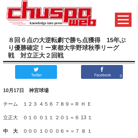
８回６点の大逆転劇で勝ち点獲得 15年ぶ
り優勝確定！ー東都大学野球秋季リーグ
戦 対立正大２回戦
Twitter
Facebook
0
10月17日
神宮球場
チーム １２３ ４５６ ７８９＝Ｒ Ｈ Ｅ
立正大 ０１０ ０１１ ２０１＝６ 13 １
中 大
０００ １００ ０６ × ＝７ ８ １