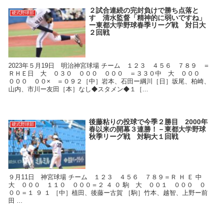
２試合連続の完封負けで勝ち点落と
硬式野球部
す 清水監督「精神的に弱いですね」
ー東都大学野球春季リーグ戦 対日大
２回戦
2023年５月19日 明治神宮球場 チーム １２３ ４５６ ７８９ ＝
ＲＨＥ日 大 ０３０ ０００ ０００ ＝３３０中 大 ０００
０００ ００× ＝０９２［中］岩本、石田ー綱川［日］坂尾、柏崎、
山内、市川ー友田［本］なし◆スタメン◆１［...
後藤粘りの投球で今季２勝目 2000年
硬式野球部
春以来の開幕３連勝！－東都大学野球
秋季リーグ戦 対駒大１回戦
９月11日 神宮球場 チーム １２３ ４５６ ７８９＝Ｒ Ｈ Ｅ 中
大 ０００ １１０ ０００＝２ ４ ０ 駒 大 ００１ ０００ ０
００＝１ ９ １ ［中］植田、後藤ー古賀 ［駒］竹本、越智、上野ー前
田 ...