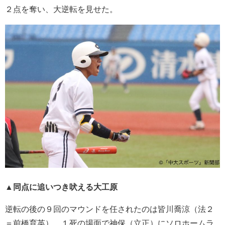
２点を奪い、大逆転を見せた。
▲同点に追いつき吠える大工原
逆転の後の９回のマウンドを任されたのは皆川喬涼（法２
＝前橋育英）。１死の場面で神保（立正）にソロホームラ