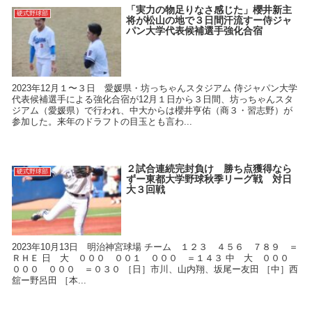
「実力の物足りなさ感じた」櫻井新主
硬式野球部
将が松山の地で３日間汗流すー侍ジャ
パン大学代表候補選手強化合宿
2023年12月１〜３日 愛媛県・坊っちゃんスタジアム 侍ジャパン大学
代表候補選手による強化合宿が12月１日から３日間、坊っちゃんスタ
ジアム（愛媛県）で行われ、中大からは櫻井亨佑（商３・習志野）が
参加した。来年のドラフトの目玉とも言わ...
２試合連続完封負け 勝ち点獲得なら
硬式野球部
ずー東都大学野球秋季リーグ戦 対日
大３回戦
2023年10月13日 明治神宮球場 チーム １２３ ４５６ ７８９ ＝
ＲＨＥ 日 大 ０００ ００１ ０００ ＝１４３ 中 大 ０００
０００ ０００ ＝０３０ ［日］市川、山内翔、坂尾ー友田 ［中］西
舘ー野呂田 ［本...