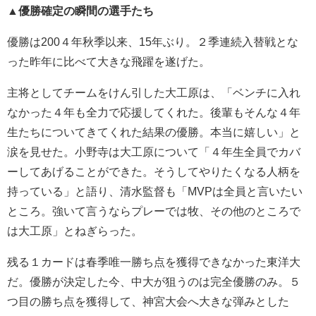
▲優勝確定の瞬間の選手たち
優勝は200４年秋季以来、15年ぶり。２季連続入替戦とな
った昨年に比べて大きな飛躍を遂げた。
主将としてチームをけん引した大工原は、「ベンチに入れ
なかった４年も全力で応援してくれた。後輩もそんな４年
生たちについてきてくれた結果の優勝。本当に嬉しい」と
涙を見せた。小野寺は大工原について「４年生全員でカバ
ーしてあげることができた。
そうしてやりたくなる人柄を
持っている」と語り、清水監督も「MVPは
全員と言いたい
ところ。
強いて言うならプレーでは牧、その他のところで
は大工原」とねぎらった。
残る１カードは春季唯一勝ち点を獲得できなかった東洋大
だ。優勝が決定した今、中大が狙うのは完全優勝のみ。５
つ目の勝ち点を獲得して、神宮大会へ大きな弾みとした