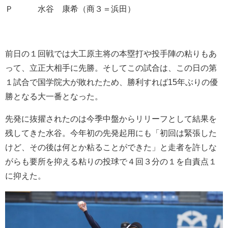
Ｐ 水谷 康希（商３＝浜田）
前日の１回戦では大工原主将の本塁打や投手陣の粘りもあ
って、立正大相手に先勝。そしてこの試合は、この日の第
１試合で国学院大が敗れたため、勝利すれば15年ぶりの優
勝となる大一番となった。
先発に抜擢されたのは今季中盤からリリーフとして結果を
残してきた水谷。今年初の先発起用にも「初回は緊張した
けど、その後は何とか粘ることができた」と走者を許しな
がらも要所を抑える粘りの投球で４回３分の１を自責点１
に抑えた。