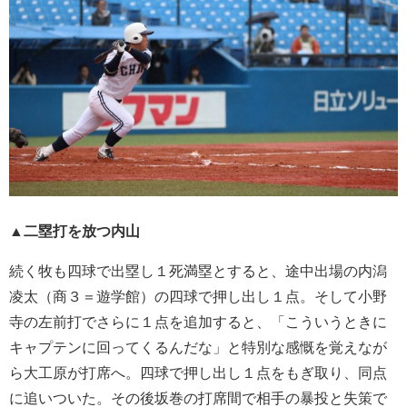
▲二塁打を放つ内山
続く牧も四球で出塁し１死満塁とすると、途中出場の内潟
凌太（商３＝遊学館）の四球で押し出し１点。そして小野
寺の左前打でさらに１点を追加すると、「こういうときに
キャプテンに回ってくるんだな」と特別な感慨を覚えなが
ら大工原が打席へ。四球で押し出し１点をもぎ取り、同点
に追いついた。その後坂巻の打席間で相手の暴投と失策で