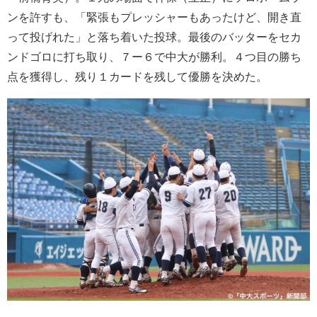
ンを許すも、「緊張もプレッシャーもあったけど、
開き直
って投げれた」と落ち着いた投球。最後のバッターをセカ
ンドゴロに打ち取り、７ー６で中大が勝利。４つ目の勝ち
点を獲得し、残り１カードを残して優勝を決めた。