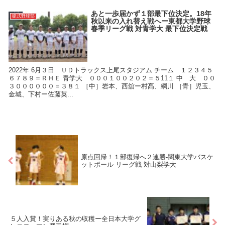
あと一歩届かず１部最下位決定。18年
硬式野球部
秋以来の入れ替え戦へー東都大学野球
春季リーグ戦 対青学大 最下位決定戦
2022年 6月３日 ＵＤトラックス上尾スタジアム チーム １２３４５
６７８９＝ＲＨＥ 青学大 ０００１００２０２＝５11１ 中 大 ００
３００００００＝３８１ ［中］岩本、西舘ー村髙、綱川 ［青］児玉、
金城、下村ー佐藤英...
原点回帰！１部復帰へ２連勝-関東大学バスケ
ットボール リーグ戦 対山梨学大
５人入賞！実りある秋の収穫ー全日本大学グ