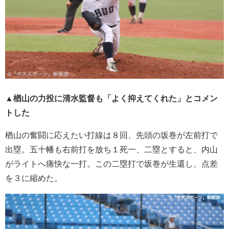
▲楢山の力投に清水監督も「よく抑えてくれた」とコメン
トした
楢山の奮闘に応えたい打線は８回、先頭の坂巻が左前打で
出塁。五十幡も右前打を放ち１死一、二塁とすると、内山
がライトへ痛快な一打。この二塁打で坂巻が生還し、点差
を３に縮めた。