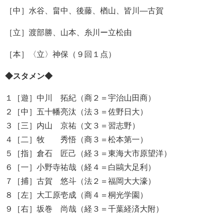
［中］水谷、畠中、後藤、楢山、皆川―古賀
［立］渡部勝、山本、糸川ー立松由
［本］〈立〉神保（９回１点）
◆スタメン◆
１［遊］中川 拓紀（商２＝宇治山田商）
２［中］五十幡亮汰（法３＝佐野日大）
３［三］内山 京祐（文３＝習志野）
４［二］牧 秀悟（商３＝松本第一）
５［指］倉石 匠己（経３＝東海大市原望洋）
６［一］小野寺祐哉（経４＝白鷗大足利）
７［捕］古賀 悠斗（法２＝福岡大大濠）
８［左］大工原壱成（商４＝桐光学園）
９［右］坂巻 尚哉（経３＝千葉経済大附）