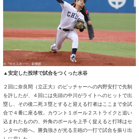
▲安定した投球で試合をつくった水谷
２回に奈良間（立正大）のピッチャーへの内野安打で先制
を許したが、４回には先頭の中川がライトへのヒットで出
塁し、その後二死３塁とすると迎える打者はここまで全試
合で４番に座る牧。カウント１ボール２ストライクと追い
込まれたものの、外角のボールを上手く捉えると打球はセ
ンターの前へ。勝負強さが光る主砲の一打で試合を振り出
しに戻した。