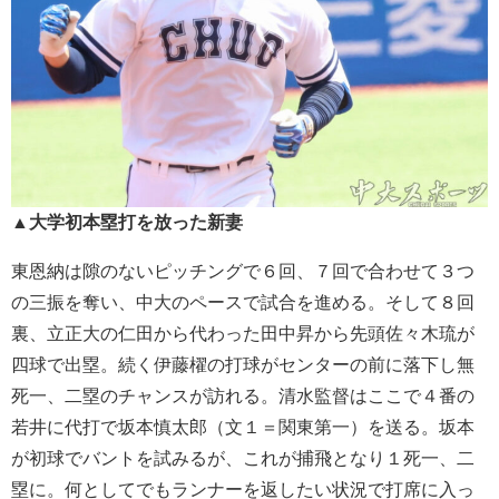
▲大学初本塁打を放った新妻
東恩納は隙のないピッチングで６回、７回で合わせて３つ
の三振を奪い、中大のペースで試合を進める。そして８回
裏、立正大の仁田から代わった田中昇から先頭佐々木琉が
四球で出塁。続く伊藤櫂の打球がセンターの前に落下し無
死一、二塁のチャンスが訪れる。清水監督はここで４番の
若井に代打で坂本慎太郎（文１＝関東第一）を送る。坂本
が初球でバントを試みるが、これが捕飛となり１死一、二
塁に。何としてでもランナーを返したい状況で打席に入っ