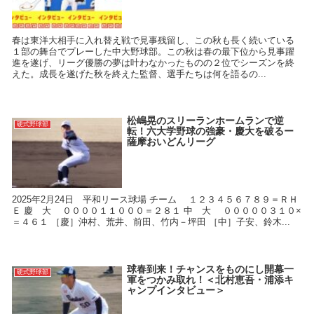
春は東洋大相手に入れ替え戦で見事残留し、この秋も長く続いている
１部の舞台でプレーした中大野球部。この秋は春の最下位から見事躍
進を遂げ、リーグ優勝の夢は叶わなかったものの２位でシーズンを終
えた。成長を遂げた秋を終えた監督、選手たちは何を語るの...
松嶋晃のスリーランホームランで逆
硬式野球部
転！六大学野球の強豪・慶大を破るー
薩摩おいどんリーグ
2025年2月24日 平和リース球場 チーム １２３４５６７８９＝ＲＨ
Ｅ 慶 大 ００００１１０００＝２８１ 中 大 ０００００３１０×
＝４６１ ［慶］沖村、荒井、前田、竹内－坪田 ［中］子安、鈴木...
球春到来！チャンスをものにし開幕一
硬式野球部
軍をつかみ取れ！＜北村恵吾・浦添キ
ャンプインタビュー＞