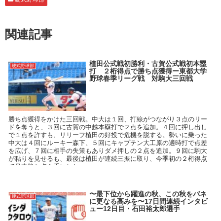
関連記事
植田公式戦初勝利・古賀公式戦初本塁
硬式野球部
打 ２桁得点で勝ち点獲得ー東都大学
野球春季リーグ戦 対駒大三回戦
勝ち点獲得をかけた三回戦。中大は１回、打線がつながり３点のリー
ドを奪うと、３回に古賀の中越本塁打で２点を追加。４回に押し出し
で１点を許すも、リリーフ植田の好投で危機を脱する。勢いに乗った
中大は４回にルーキー森下、５回にキャプテン大工原の適時打で点差
を広げ、７回に相手の失策もありダメ押しの２点を追加。９回に駒大
が粘りを見せるも、最後は植田が連続三振に取り、今季初の２桁得点
で見事勝ち点を手にした。
〜最下位から躍進の秋、この秋をバネ
硬式野球部
に更なる高みを〜17日間連続インタビ
ュー12日目・石田裕太郎選手