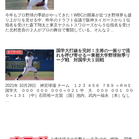
今年もプロ野球の季節がやってきた！WBCの開幕が近づき野球界も盛
り上がりを見せる中、昨年のドラフト会議で阪神タイガースから１位
指名を受けた森下翔太と東京ヤクルトスワローズから５位指名を受け
た北村恵吾の２人がプロの舞台で奮闘している。そんな２...
国学大打線を完封！主将の一振りで流
硬式野球部
れを呼び寄せるー東都大学野球秋季リ
ーグ戦 対国学大１回戦
2021年 10月28日 神宮球場 チーム １２ 3 ４５６ ７８９ ＝ＲＨＥ
国学大 ０００ ０００ ０００＝０２１ 中 大 ０００ ００１ ００
０＝１３１ ［中］石田裕ー古賀 ［国］池内、武内ー福永 ［本］なし
...