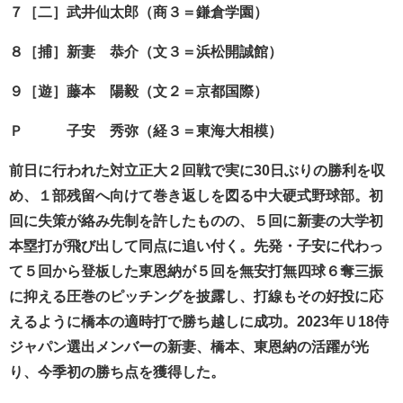
７［二］武井仙太郎（商３＝鎌倉学園）
８［捕］新妻 恭介（文３＝浜松開誠館）
９［遊］藤本 陽毅（文２＝京都国際）
Ｐ 子安 秀弥（経３＝東海大相模）
前日に行われた対立正大２回戦で実に30日ぶりの勝利を収
め、１部残留へ向けて巻き返しを図る中大硬式野球部。初
回に失策が絡み先制を許したものの、５回に新妻の大学初
本塁打が飛び出して同点に追い付く。先発・子安に代わっ
て５回から登板した東恩納が５回を無安打無四球６奪三振
に抑える圧巻のピッチングを披露し、打線もその好投に応
えるように橋本の適時打で勝ち越しに成功。2023年Ｕ18侍
ジャパン選出メンバーの新妻、橋本、東恩納の活躍が光
り、今季初の勝ち点を獲得した。