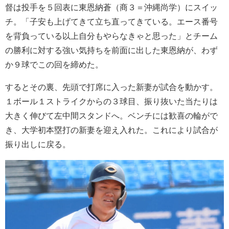
督は投手を５回表に東恩納蒼（商３＝沖縄尚学）にスイッ
チ。「子安も上げてきて立ち直ってきている。エース番号
を背負っている以上自分もやらなきゃと思った」とチーム
の勝利に対する強い気持ちを前面に出した東恩納が、わず
か９球でこの回を締めた。
するとその裏、先頭で打席に入った新妻が試合を動かす。
１ボール１ストライクからの３球目、振り抜いた当たりは
大きく伸びて左中間スタンドへ。ベンチには歓喜の輪がで
き、大学初本塁打の新妻を迎え入れた。これにより試合が
振り出しに戻る。