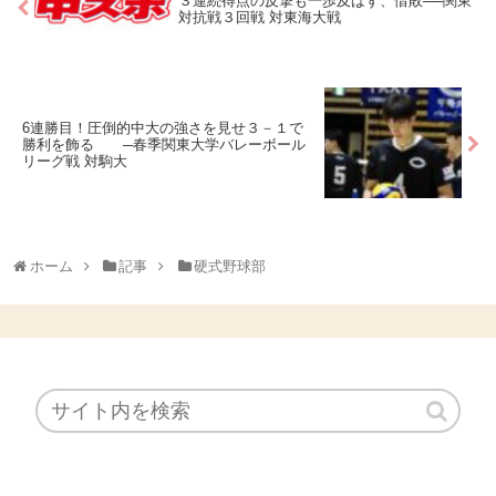
３連続得点の反撃も一歩及ばず、惜敗──関東
対抗戦３回戦 対東海大戦
6連勝目！圧倒的中大の強さを見せ３－１で
勝利を飾る ─春季関東大学バレーボール
リーグ戦 対駒大
ホーム
記事
硬式野球部