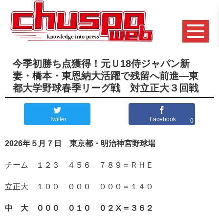
今季初勝ち点獲得！元Ｕ18侍ジャパン新
妻・橋本・東恩納大活躍で残留へ前進―東
都大学野球春季リーグ戦 対立正大３回戦
Twitter
Facebook
0
2026年５月７日 東京都・明治神宮野球場
チーム １２３ ４５６ ７８９＝ＲＨＥ
立正大 １００ ０００ ０００＝１４０
中 大 ０００ ０１０ ０２Ⅹ＝３６２