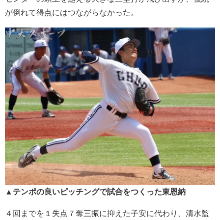
が倒れて得点にはつながらなかった。
▲テンポの良いピッチングで試合をつくった東恩納
４
回までを１失点７奪三振に抑えた子安に代わり、清水監