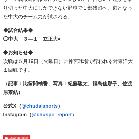
り切った中大にしかできない野球で１部残留へ、束となっ
た中大のチーム力が試される。
◆試合結果◆
◯中大 ３―１ 立正大●
◆お知らせ◆
次戦は５月19日（火曜日）に神宮球場で行われる対東洋大
１回戦です。
（記事：比留間柚香、写真：紀藤駿太、福島佳那子、佐渡
原菜結）
公式X（
@chudaisports
）
Instagram（
@chuspo_report
）
硬式野球部