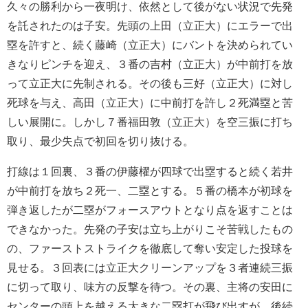
久々の勝利から一夜明け、依然として後がない状況で先発
を託されたのは子安。先頭の上田（立正大）にエラーで出
塁を許すと、続く藤崎（立正大）にバントを決められてい
きなりピンチを迎え、３番の吉村（立正大）が中前打を放
って立正大に先制される。その後も三好（立正大）に対し
死球を与え、高田（立正大）に中前打を許し２死満塁と苦
しい展開に。しかし７番福田敦（立正大）を空三振に打ち
取り、最少失点で初回を切り抜ける。
打線は１回裏、３番の伊藤櫂が四球で出塁すると続く若井
が中前打を放ち２死一、二塁とする。５番の橋本が初球を
弾き返したが二塁がフォースアウトとなり点を返すことは
できなかった。先発の子安は立ち上がりこそ苦戦したもの
の、ファーストストライクを徹底して奪い安定した投球を
見せる。３回表には立正大クリーンアップを３者連続三振
に切って取り、味方の反撃を待つ。その裏、主将の安田に
センターの頭上を越える大きな二塁打が飛び出すが、後続