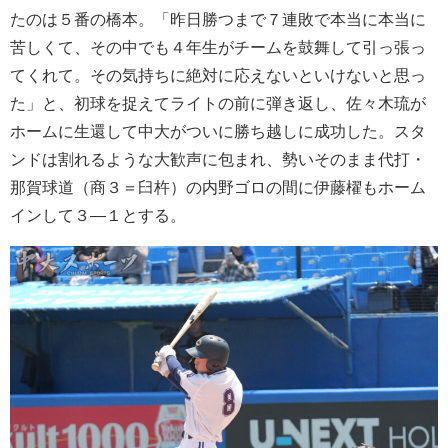
たのは５番の橋本。「昨日勝つまで７連敗で本当に本当に
苦しくて、その中でも４年生がチームを鼓舞して引っ張っ
てくれて。その気持ちに絶対に応えないといけないと思っ
た」と、初球を捉えてライトの前に弾き返し、佐々木琉が
ホームに生還して中大がついに勝ち越しに成功した。スタ
ンドは割れるような大歓声に包まれ、勢いそのまま代打・
那賀球道（商３＝臼杵）の内野ゴロの間に伊藤櫂もホーム
インして３―１とする。