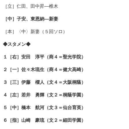
［立］仁田、田中昇―椎木
［中］子安、東恩納―新妻
［本］〈中〉新妻（５回ソロ）
◆スタメン◆
１［右］安田 淳平（商４＝聖光学院）
２［一］佐々木琉生（商４＝健大高崎）
３［三］伊藤 櫂人（文４＝大阪桐蔭）
４［左］若井 勇輝（文２＝桐蔭学園）
５［中］橋本 航河（文３＝仙台育英）
６［指］山崎 豪琉（文２＝細田学園）