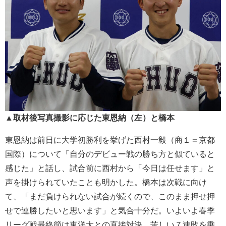
▲取材後写真撮影に応じた東恩納（左）と橋本
東恩納は前日に大学初勝利を挙げた西村一毅（商１＝京都
国際）について「自分のデビュー戦の勝ち方と似ていると
感じた」と話し、試合前に西村から「今日は任せます」と
声を掛けられていたことも明かした。橋本は次戦に向け
て、「まだ負けられない試合が続くので、このまま押せ押
せで連勝したいと思います」と気合
十分だ。いよいよ春季
リーグ戦最終節は東洋大との直接対決。苦しい７連敗を乗