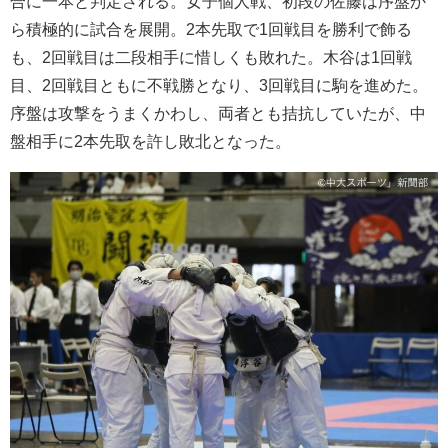
合に一本と判定される。女子個人戦、初段の佐藤は序盤か
ら積極的に試合を展開。2本先取で1回戦目を勝利で飾る
も、2回戦目は二段相手に惜しくも敗れた。木谷は1回戦
目、2回戦目ともに不戦勝となり、3回戦目に駒を進めた。
序盤は攻撃をうまくかわし、両者とも拮抗していたが、中
盤相手に2本先取を許し敗北となった。