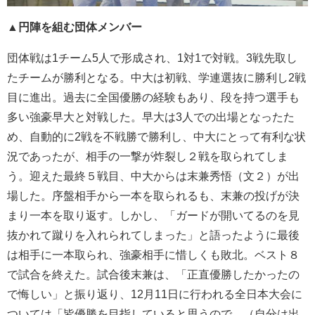
▲円陣を組む団体メンバー
団体戦は1チーム5人で形成され、1対1で対戦。3戦先取し
たチームが勝利となる。中大は初戦、学連選抜に勝利し2戦
目に進出。過去に全国優勝の経験もあり、段を持つ選手も
多い強豪早大と対戦した。早大は3人での出場となったた
め、自動的に2戦を不戦勝で勝利し、中大にとって有利な状
況であったが、相手の一撃が炸裂し２戦を取られてしま
う。迎えた最終５戦目、中大からは末兼秀悟（文２）が出
場した。序盤相手から一本を取られるも、末兼の投げが決
まり一本を取り返す。しかし、「ガードが開いてるのを見
抜かれて蹴りを入れられてしまった」と語ったように最後
は相手に一本取られ、強豪相手に惜しくも敗北。ベスト８
で試合を終えた。試合後末兼は、「正直優勝したかったの
で悔しい」と振り返り、12月11日に行われる全日本大会に
ついては「皆優勝を目指していると思うので、（自分は出