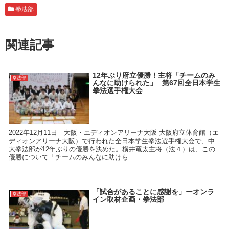
拳法部
関連記事
12年ぶり府立優勝！主将「チームのみ
拳法部
んなに助けられた」─第67回全日本学生
拳法選手権大会
2022年12月11日 大阪・エディオンアリーナ大阪 大阪府立体育館（エ
ディオンアリーナ大阪）で行われた全日本学生拳法選手権大会で、中
大拳法部が12年ぶりの優勝を決めた。横井竜太主将（法４）は、この
優勝について「チームのみんなに助けら...
「試合があることに感謝を」ーオンラ
拳法部
イン取材企画・拳法部