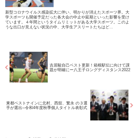
新型コロナウイルス感染拡大に伴い、明かりが消えたスポーツ界。大
学スポーツも開催予定だった各大会の中止や延期といった影響を受け
ています。４年間というタイムリミットがある大学スポーツ。このよ
うな出口が見えない状況の中、大学生アスリートたちはど...
吉居駿自己ベスト更新！箱根駅伝に向けて課
題が明確にー八王子ロングディスタンス2022
東都ベストナインに北村、西舘、繁永 の３選
手が選出─令和4年度秋季個人タイトル表彰式