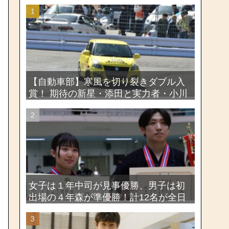
【自動車部】寒風を切り裂きダブル入
賞！ 期待の新星・添田と実力者・小川
が魅せたー関東学生ジムカーナ新人戦
大会2026
女子は１年中司が見事優勝、男子は初
出場の４年森が準優勝！計12名が全日
本出場権を獲得―第58回関東女子学生
剣道選手権大会・第72回関東学生剣道