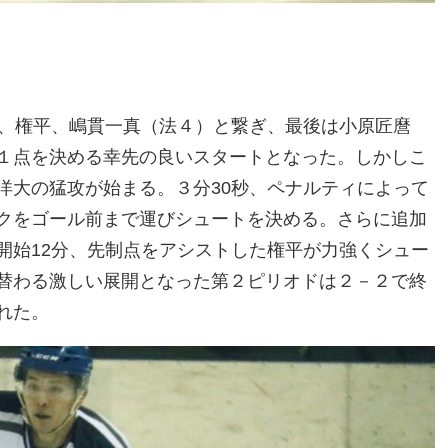
秒、権平、嶋貫一真（法４）と繋ぎ、最後は小原匠麿
１点を決める幸先の良いスタートとなった。しかしこ
洋大の猛攻が始まる。３分30秒、ペナルティによって
クをゴール前まで運びシュートを決める。さらに追加
開始12分、先制点をアシストした権平が力強くシュー
替わる激しい展開となった第２ピリオドは２－２で終
れた。