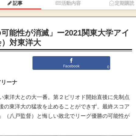
記事
活動内容
定期購読
可能性が消滅」ー2021関東大学アイ
会）対東洋大
Facebook
0
アリーナ
い東洋大との大一番。第２ピリオド開始直後に先制点
後の東洋大の猛攻を止めることができず、最終スコア
」（八戸監督）と悔しい敗北でリーグ優勝の可能性が