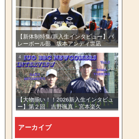
選手権大会
【新体制特集/新入生インタビュー】バ
レーボール部 坂本アンディ世凪
【大物揃い！！2026新入生インタビュ
ー】第２回 吉野颯真・宮本楽久
アーカイブ