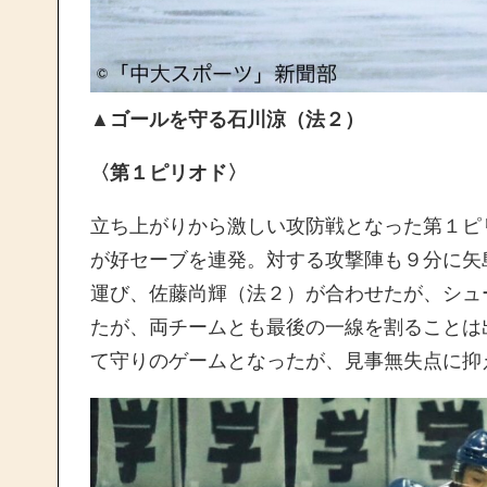
▲
ゴールを守る石川涼（法２）
〈第１ピリオド〉
立ち上がりから激しい攻防戦となった第１ピ
が好セーブを連発。対する攻撃陣も９分に矢
運び、佐藤尚輝（法２）が合わせたが、シュ
たが、両チームとも最後の一線を割ることは
て守りのゲームとなったが、見事無失点に抑