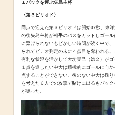
▲
パックを運ぶ矢島主将
〈第３ピリオド〉
同点で迎えた第３ピリオドは開始37秒、東
の後矢島主将が相手のパスをカットしゴール
に繋げられないもどかしい時間が続く中で、
られてビデオ判定の末に４点目を奪われる。
有利な状況を活かして大坊晃己（総２）がゴ
１点を返したい中大は積極的にゴールに向か
点することができない。後のない中大は残り
を考えた６人での攻撃で賭けに出るもパック
が鳴った。