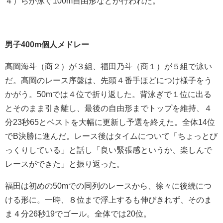
４）らが泳ぐ100m自由形などが行われた。
男子400m個人メドレー
髙岡海斗（商２）が３組、福田乃斗（商１）が５組で泳い
だ。髙岡のレース序盤は、先頭４番手ほどにつけ様子をう
かがう。50mでは４位で折り返した。背泳ぎで１位に出る
とそのまま引き離し、最後の自由形までトップを維持、４
分23秒65とベストを大幅に更新し予選を終えた。全体14位
でB決勝に進んだ。レース後はタイムについて「ちょっとび
っくりしている」と話し「良い緊張感というか、楽しんで
レースができた」と振り返った。
福田は初めの50mでの同列のレースから、徐々に後続につ
ける形に。一時、８位まで浮上するも伸びきれず、そのま
ま４分26秒19でゴール。全体では20位。