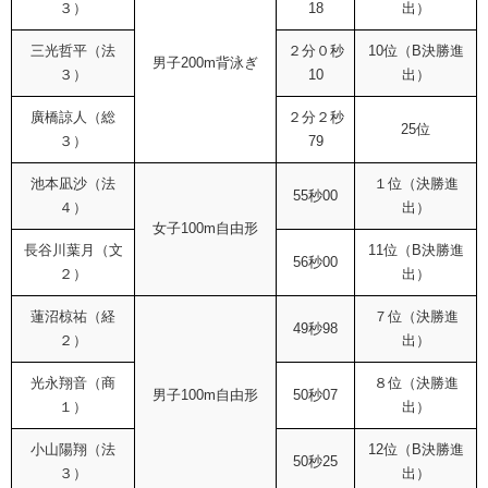
３）
18
出）
三光哲平（法
２分０秒
10位（B決勝進
男子200m背泳ぎ
３）
10
出）
廣橋諒人（総
２分２秒
25位
３）
79
池本凪沙（法
１位（決勝進
55秒00
４）
出）
女子100m自由形
長谷川葉月（文
11位（B決勝進
56秒00
２）
出）
蓮沼椋祐（経
７位（決勝進
49秒98
２）
出）
光永翔音（商
８位（決勝進
男子100m自由形
50秒07
１）
出）
小山陽翔（法
12位（B決勝進
50秒25
３）
出）