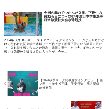
全国の舞台でつかんだ２勝、下級生の
水泳部
躍動も目立つ－2024年度日本学生選手
権水泳競技大会水球競技
2024年８月28～31日 東京アクアティクスセンター ５月から６月にか
けて行われた関東学生水球リーグ戦では１部最下位という結果に終わ
り、入れ替え戦でなんとか勝利し残留を果たした中大。前年のリーグ
戦では強豪校を破り３位に入ったが、今年...
【2024秋季リーグ開幕直前インタビュー】第
２回・１年生投手陣 子安秀弥・熊谷陽輝・
高橋史佳