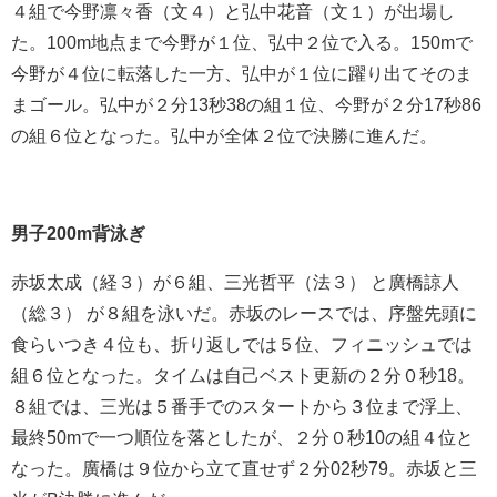
４組で今野凛々香（文４）と弘中花音（文１）が出場し
た。100m地点まで今野が１位、弘中２位で入る。150mで
今野が４位に転落した一方、弘中が１位に躍り出てそのま
まゴール。弘中が２分13秒38の組１位、今野が２分17秒86
の組６位となった。弘中が全体２位で決勝に進んだ。
男子200m背泳ぎ
赤坂太成（経３）が６組、三光哲平（法３） と廣橋諒人
（総３） が８組を泳いだ。赤坂のレースでは、序盤先頭に
食らいつき４位も、折り返しでは５位、フィニッシュでは
組６位となった。タイムは自己ベスト更新の２分０秒18。
８組では、三光は５番手でのスタートから３位まで浮上、
最終50mで一つ順位を落としたが、２分０秒10の組４位と
なった。廣橋は９位から立て直せず２分02秒79。赤坂と三