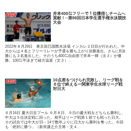
井本400㍍フリーで１位獲得しチームへ
水泳部
貢献！─第98回日本学生選手権水泳競技
大会
2022年８月29日 東京辰巳国際水泳場 インカレ２日目が行われた。中
大からは４名とフリーリレーが予選を勝ち上がり決勝進出。さらにB決
勝にも３名進出した。そのうち400㍍自由形で井本一輝（法３）が優
勝、100㍍平泳ぎで緒方温菜（文３）...
10点差をつけられ完敗し、リーグ戦を
水泳部
６位で終えるー関東学生水球リーグ戦
対日大
６月16日 慶大日吉プール ６月８日、９日の慶大戦をどちらも勝利し、
中大は５位決定戦に回った。相手はリーグ戦第１節でも戦った日大。
その試合では中大が15－14で数年ぶりに日大から勝利を奪った。今回
も「絶対に勝つ」（新井謙之介主将・文４...