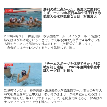
勝利の壁は高かった。筑波大に勝利な
水泳部
らず。ー2023年度日本学生選手権水泳
競技大会水球競技２日目 対筑波大
2023年9月２日 神奈川県・横浜国際プール メインプール 「筑波に
勝てばメダル確定ということで、で去年も負けた相手で４年生どっち
も勝ちたいという気持ちで挑みました」（笠間栄佑主将，文４）、
「自分的にはチャレンジするという気持ちで、胸...
「チームスポーツを体現できた」PSO
水泳部
戦を制し連勝！─2026年度関東学生水
球リーグ戦 対日大
2026年６月14日 神奈川県・慶應義塾大学協生館プール 前日の対早大
戦で初白星を挙げた中大は、勢いそのままリーグ戦６戦目となる対日
大戦に臨んだ。第４ピリオド（以下、P）を同点で終えると、決着はペ
ナルティーシュートアウト戦へ。シュート...