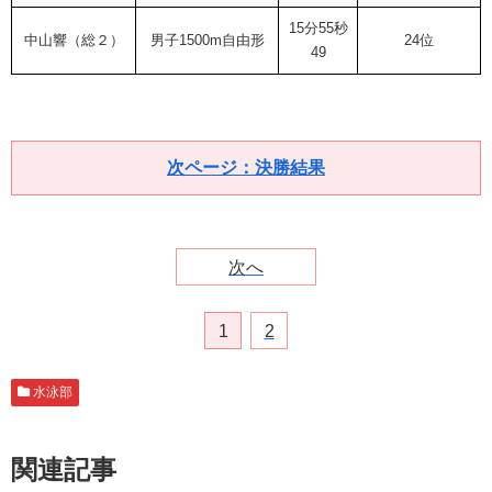
15分55秒
中山響（総２）
男子1500m自由形
24位
49
次ページ：決勝結果
次へ
1
2
水泳部
関連記事