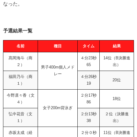
なった。
予選結果一覧
名前
種目
タイム
結果
髙岡海斗（商
４分23秒
14位（B決勝進
２）
65
出）
男子400m個人メド
レー
福田乃斗（商
４分26秒
20位
１）
19
今野凛々香（文
２分17秒
18位
４）
86
女子200m背泳ぎ
弘中花音（文
２分13秒
２位（決勝進
１）
38
出）
赤坂太成（経
２分０秒
11位（B決勝進