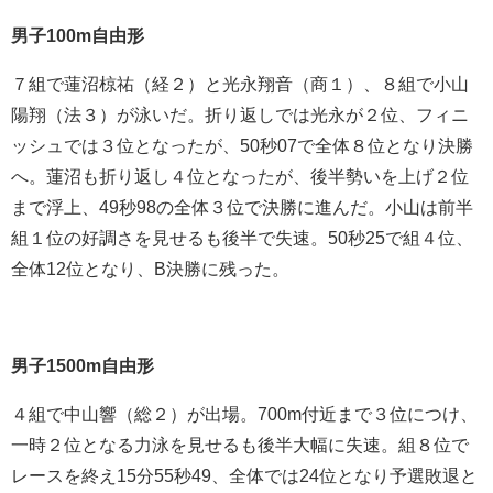
男子100m自由形
７組で蓮沼椋祐（経２）と
光永翔音（商１）、８組で小山
陽翔（法３）が泳いだ。折り返しでは光永が２位、フィニ
ッシュでは３位となったが、50秒07で全体８位となり決勝
へ。蓮沼も折り返し４位となったが、後半勢いを上げ２位
まで浮上、49秒98の全体３位で決勝に進んだ。小山は前半
組１位の好調さを見せるも後半で失速。50秒25で組４位、
全体12位となり、B決勝に残った。
男子1500m自由形
４組で
中山響（総２）が出場。700m付近まで３位につけ、
一時２位となる力泳を見せるも後半大幅に失速。組８位で
レースを終え15分55秒49、全体では24位となり予選敗退と