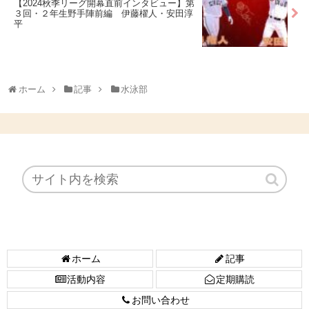
【2024秋季リーグ開幕直前インタビュー】第
３回・２年生野手陣前編 伊藤櫂人・安田淳
平
ホーム
記事
水泳部
ホーム
記事
活動内容
定期購読
お問い合わせ