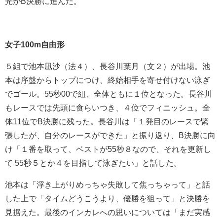
光がB決勝に進んだ。
女子100m自由形
５組で池本凪沙（法４）、長谷川葉月（文２）が出場。池
本は序盤からトップにつけ、終始相手を寄せ付けない泳ぎ
でゴール。55秒00で組、全体ともに１位となった。長谷川
もレースでは先頭に食らいつき、４位でフィニッシュ。全
体11位でB決勝に残った。長谷川は「１発目のレースで緊
張したが、自分のレースができた」と振り返り、B決勝に向
け「１番を取って、ベストが55秒８なので、それを更新し
て 55秒５とか４を目指して泳ぎたい」と話した。
池本は「浮き上がりめっちゃ失敗して焦っちゃって」と話
した上で「タイムどうこうより、優勝を狙って」と決勝を
見据えた。最後のインカレへの思いについては「まだ実感