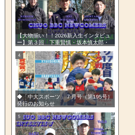
選手権大会
【大物揃い！！2026新入生インタビュ
ー】第３回 下重賢慎・坂本慎太郎・
西村一毅
◆「中大スポーツ」７月号（第195号）
発行のお知らせ