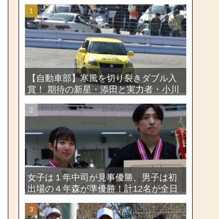
【自動車部】寒風を切り裂きダブル入
賞！ 期待の新星・添田と実力者・小川
が魅せたー関東学生ジムカーナ新人戦
大会2026
女子は１年中司が見事優勝、男子は初
出場の４年森が準優勝！計12名が全日
本出場権を獲得―第58回関東女子学生
剣道選手権大会・第72回関東学生剣道