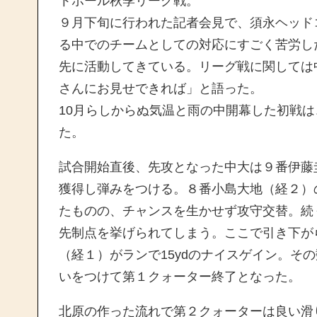
トボール秋季リーグ戦。
９月下旬に行われた記者会見で、須永ヘッド
る中でのチームとしての対応にすごく苦労し
先に活動してきている。リーグ戦に関しては
さんにお見せできれば」と語った。
10月らしからぬ気温と雨の中開幕した初戦
た。
試合開始直後、先攻となった中大は９番伊藤圭
獲得し弾みをつける。８番小島大地（経２）
たものの、チャンスを生かせず攻守交替。続
先制点を挙げられてしまう。ここで引き下がら
（経１）がランで15ydのナイスゲイン。そ
いをつけて第１クォーター終了となった。
北原の作った流れで第２クォーターは良い滑