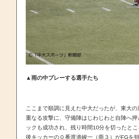
▲雨の中プレーする選手たち
ここまで順調に見えた中大だったが、東大の
重なる攻撃に、守備陣はじわじわと自陣へ押
ックも成功され、残り時間10分を切ったとこ
後キッカーの０番渡邉峻一（商３）がFGを