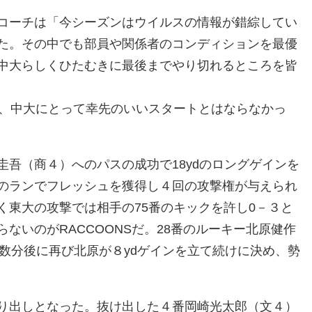
コーチは「今シーズンはウイルスの情報が錯綜してい
た。その中でも部員や関係者のコンディションを最優
中大らしくひたむきに最後までやり切れるところを皆
は、中大にとって幸先のいいスタートとはならなかっ
吾（商４）へのパスの成功で18ydのロングゲインを
のランでフレッシュを獲得し４回の攻撃権が与えられ
く東大の攻撃では相手の75番のキックを許し0－３と
ないのがRACCOONSだ。28番のルーキー北原健作
の数分後に再び北原が８ydゲインを立て続けに決め、勢
り出しとなった。抜け出した４番岡崎光太郎（文４）