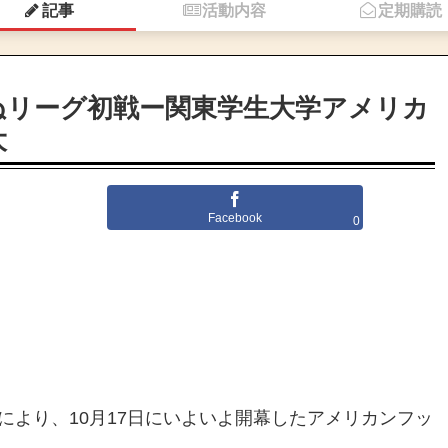
記事
活動内容
定期購読
ぬリーグ初戦ー関東学生大学アメリカ
大
Facebook
0
により、10月17日にいよいよ開幕したアメリカンフッ