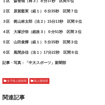
１区 森智哉（商３）８分37秒 区間６位
２区 原賀藍実（経１）６分35秒 区間７位
３区 梶山林太郎（法２）15分13秒 区間９位
４区 大塚沙弥（総政３）９分51秒 区間３位
５区 山田俊輝（経１）５分35秒 区間３位
６区 風間歩佳（法１）17分22秒 区間６位
記事・写真：「中大スポーツ」新聞部
女子陸上競技部
陸上競技部
関連記事