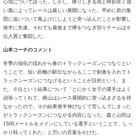
心境について語った。しかし、降りしきる雨と時折吹く強
い風によってレースは厳しい展開になった。早めに前の集
団に追いついて風よけにしようと突っ込んだことが影響し
後半に失速。それでも最後まで襷をつなぎ切りチームは６
位入賞と奮闘した。
山本コーチのコメント
冬季の強化の流れから春のトラックシーズンにつなぐとい
うことで、短い距離の駅伝ながらもここで刺激を入れてト
ラックシーズンにつなげるということが目的という。ま
た、６位という結果について「とにかく女子の選手はよく
頑張ってくれて、梶山はレース展開的に突っ込まざるを得
なかったので、その結果後半伸びなくて苦しんでしまった
がトラックシーズンにつながる内容になった、森と山田は
1500メートルをメインにしている選手ということで、しっ
かり戦ってくれた」と労いの言葉をかけた。