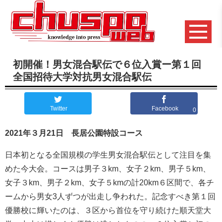
初開催！男女混合駅伝で６位入賞ー第１回
全国招待大学対抗男女混合駅伝
Twitter
Facebook
0
2021年３月21日 長居公園特設コース
日本初となる全国規模の学生男女混合駅伝として注目を集
めた今大会。コースは男子３km、女子２km、男子５km、
女子３km、男子２km、女子５kmの計20km６区間で、各チ
ームから男女3人ずつが出走し争われた。記念すべき第１回
優勝校に輝いたのは、３区から首位を守り続けた順天堂大