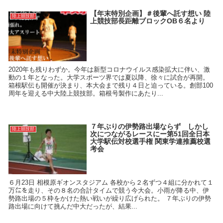
【年末特別企画】＃後輩へ託す想い 陸
陸上競技部
上競技部長距離ブロックOB６名より
2020年も残りわずか。今年は新型コロナウイルス感染拡大に伴い、激
動の１年となった。大学スポーツ界では夏以降、徐々に試合が再開。
箱根駅伝も開催が決まり、本大会まで残り４日と迫っている。創部100
周年を迎える中大陸上競技部。箱根号製作にあたり...
７年ぶりの伊勢路出場ならず しかし
陸上競技部
次につながるレースにー第51回全日本
大学駅伝対校選手権 関東学連推薦校選
考会
６月23日 相模原ギオンスタジアム 各校から２名ずつ４組に分かれて１
万㍍を走り、その８名の合計タイムで競う今大会。小雨が降る中、伊
勢路出場の５枠をかけた熱い戦いが繰り広げられた。 ７年ぶりの伊勢
路出場に向けて挑んだ中大だったが、結果...