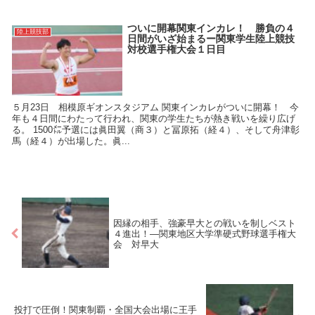
ついに開幕関東インカレ！ 勝負の４
陸上競技部
日間がいざ始まるー関東学生陸上競技
対校選手権大会１日目
５月23日 相模原ギオンスタジアム 関東インカレがついに開幕！ 今
年も４日間にわたって行われ、関東の学生たちが熱き戦いを繰り広げ
る。 1500㍍予選には眞田翼（商３）と冨原拓（経４）、そして舟津彰
馬（経４）が出場した。眞...
因縁の相手、強豪早大との戦いを制しベスト
４進出！―関東地区大学準硬式野球選手権大
会 対早大
投打で圧倒！関東制覇・全国大会出場に王手