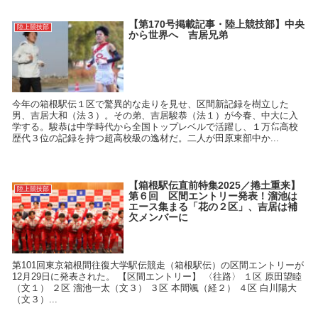
【第170号掲載記事・陸上競技部】中央
陸上競技部
から世界へ 吉居兄弟
今年の箱根駅伝１区で驚異的な走りを見せ、区間新記録を樹立した
男、吉居大和（法３）。その弟、吉居駿恭（法１）が今春、中大に入
学する。駿恭は中学時代から全国トップレベルで活躍し、１万㍍高校
歴代３位の記録を持つ超高校級の逸材だ。二人が田原東部中か...
【箱根駅伝直前特集2025／捲土重来】
陸上競技部
第６回 区間エントリー発表！溜池は
エース集まる「花の２区」、吉居は補
欠メンバーに
第101回東京箱根間往復大学駅伝競走（箱根駅伝）の区間エントリーが
12月29日に発表された。 【区間エントリー】 〈往路〉 １区 原田望睦
（文１） ２区 溜池一太（文３） ３区 本間颯（経２） ４区 白川陽大
（文３）...