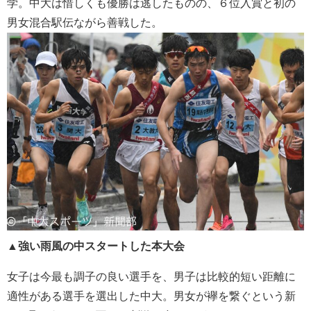
学。中大は惜しくも優勝は逃したものの、６位入賞と初の
男女混合駅伝ながら善戦した。
▲強い雨風の中スタートした本大会
女子は今最も調子の良い選手を、男子は比較的短い距離に
適性がある選手を選出した中大。男女が襷を繋ぐという新