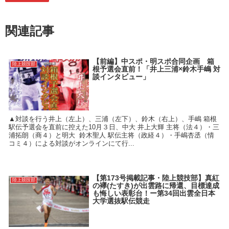
関連記事
【前編】中スポ・明スポ合同企画 箱
陸上競技部
根予選会直前！「井上三浦×鈴木手嶋 対
談インタビュー」
▲対談を行う井上（左上）、三浦（左下）、鈴木（右上）、手嶋 箱根
駅伝予選会を直前に控えた10月３日、中大 井上大輝 主将（法４）・三
浦拓朗（商４）と明大 鈴木聖人 駅伝主将（政経４）・手嶋杏丞（情
コミ４）による対談がオンラインにて行...
【第173号掲載記事・陸上競技部】真紅
陸上競技部
の襷(たすき)が出雲路に帰還、目標達成
も悔しい表彰台！ー第34回出雲全日本
大学選抜駅伝競走