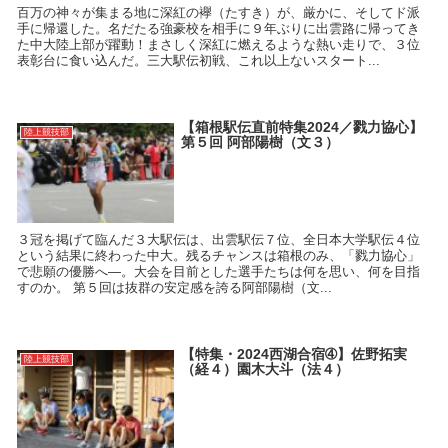
百万の神々が集まる地に深紅の襷（たすき）が、厳かに、そしてド派
手に帰還した。名だたる強豪校を相手に９年ぶりに出雲路に帰ってき
た中大陸上部が躍動！まさしく深紅に燃えるような熱い走りで、３位
表彰台に食い込んだ。三大駅伝初戦、これ以上ないスタート...
【箱根駅伝直前特集2024／戮力協心】
陸上競技部
第５回 阿部陽樹（文３）
３冠を掲げて臨んだ３大駅伝は、出雲駅伝７位、全日本大学駅伝４位
という結果に終わった中大。残るチャンスは箱根のみ、「戮力協心」
で悲願の優勝へ―。大会を目前とした選手たちは何を思い、何を目指
すのか。 第５回は抜群の安定感を誇る阿部陽樹（文...
【特集・2024西湖合宿➃】佐野拓実
陸上競技部
（経４）園木大斗（法４）