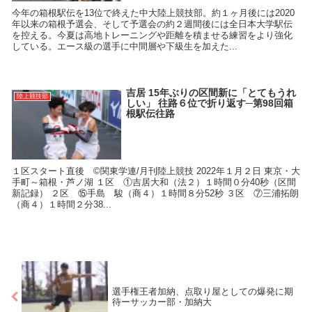
今年の箱根駅伝を13位で終えた中大陸上競技部。約１ヶ月後には2020
年以来の箱根予選会、そして予選会の約２週間後には全日本大学駅伝
を控える。今夏は高地トレーニングや距離を積ませる練習をより強化
している。エース級の選手に中間層や下級生を加えた...
吉居 15年ぶりの区間新に「とてもうれ
陸上競技部
しい」 往路６位で折り返す─第98回箱
根駅伝往路
１区スタート直後 ©関東学連/月刊陸上競技 2022年１月２日 東京・大
手町～箱根・芦ノ湖 １区 ①吉居大和（法２）１時間０分40秒（区間
新記録） ２区 ⑮手島 駿（商４）１時間８分52秒 ３区 ⑦三浦拓朗
（商４）１時間２分38...
選手権王者加納、点取り屋としての爆発に期
待ーサッカー部・加納大