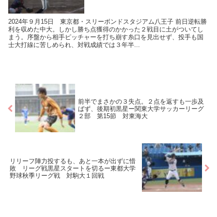
2024年９月15日 東京都・スリーボンドスタジアム八王子 前日逆転勝
利を収めた中大。しかし勝ち点獲得のかかった２戦目に土がついてし
まう。序盤から相手ピッチャーを打ち崩す糸口を見出せず、投手も国
士大打線に苦しめられ、対戦成績では３年半...
前半でまさかの３失点。２点を返すも一歩及
ばず、後期初黒星ー関東大学サッカーリーグ
２部 第15節 対東海大
リリーフ陣力投するも、あと一本が出ずに惜
敗 リーグ戦黒星スタートを切るー東都大学
野球秋季リーグ戦 対駒大１回戦