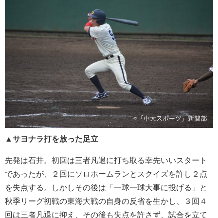
▲サヨナラ打を放った足立
先発は石井。初回は三者凡退に打ち取る幸先いいスタート
であったが、２回にソロホームランとスクイズを許し２点
を失点する。しかしその後は「一球一球大事に投げる」と
秋季リーグ初戦の東海大戦の自身の反省を生かし、３回４
回は三者凡退に抑え、その後も失点を許さず、試合を立て