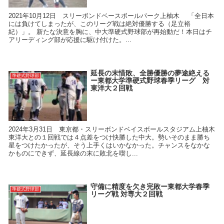
2021年10月12日 スリーボンドベースボールパーク上柚木 「全日本
には負けてしまったが、このリーグ戦は絶対優勝する（足立裕
紀）」。 新たな決意を胸に、中大準硬式野球部が再始動だ！本日はチ
アリーディング部が応援に駆け付けた。...
延長の末惜敗、全勝優勝の夢途絶える
準硬式野球部
ー東都大学準硬式野球春季リーグ 対
東洋大２回戦
2024年3月31日 東京都・スリーボンドベイスボールスタジアム上柚木
東洋大との１回戦では４点差をつけ快勝した中大。勢いそのまま勝ち
星をつけたかったが、そう上手くはいかなかった。チャンスをなかな
かものにできず、延長線の末に敗北を喫し...
守備に精度を欠き完敗ー東都大学春季
準硬式野球部
リーグ戦 対専大２回戦