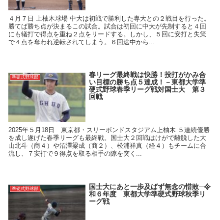
４月７日 上柚木球場 中大は初戦で勝利した専大との２戦目を行った。
勝てば勝ち点が決まるこの試合。試合は初回に中大が先制すると４回
にも犠打で得点を重ね２点をリードする。しかし、５回に安打と失策
で４点を奪われ逆転されてしまう。６回途中から...
春リーグ最終戦は快勝！投打がかみ合
準硬式野球部
い目標の勝ち点５達成！－東都大学準
硬式野球春季リーグ戦対国士大 第３
回戦
2025年５月18日 東京都・スリーボンドスタジアム上柚木 ５連続優勝
を成し遂げた春季リーグも最終戦。国士大２回戦はけがで離脱した大
山北斗（商４）や沼澤梁成（商２）、松浦祥真（経４）もチームに合
流し、７安打で９得点を取る相手の隙を突く...
国士大にあと一歩及ばず無念の惜敗─令
準硬式野球部
和６年度 東都大学準硬式野球秋季リ
ーグ戦