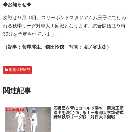
◆お知らせ◆
次戦は９月18日、スリーボンドスタジアム八王子にて行わ
れる秋季リーグ対専大１回戦となります。試合開始は９時
30分を予定されています。
（記事：菅澤澪生、鎌田怜穂 写真：塩ノ谷太樹）
準硬式野球部
関連記事
応援団を背にコールド勝ち！関東王座
準硬式野球部
進出を決定づける！ー東都大学準硬式
野球秋季リーグ戦 対日大２回戦