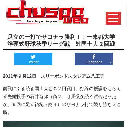
足立の一打でサヨナラ勝利！！ー東都大学
準硬式野球秋季リーグ戦 対国士大２回戦
Twitter
Facebook
0
2021年９月12日 スリーボンドスタジアム八王子
前戦に引き続き国士大との２回戦目。打線の援護をもらえ
ず先発投手の石井竜弥（商２）は我慢が続く試合だった
が、９回に足立裕紀（商４）のサヨナラ打で競り勝ち２連
勝。