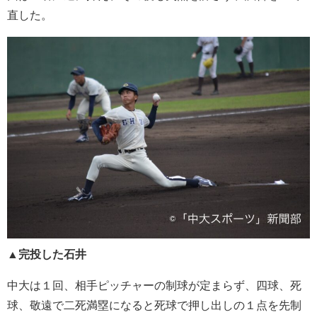
直した。
▲完投した石井
中大は１回、相手ピッチャーの制球が定まらず、四球、死
球、敬遠で二死満塁になると死球で押し出しの１点を先制