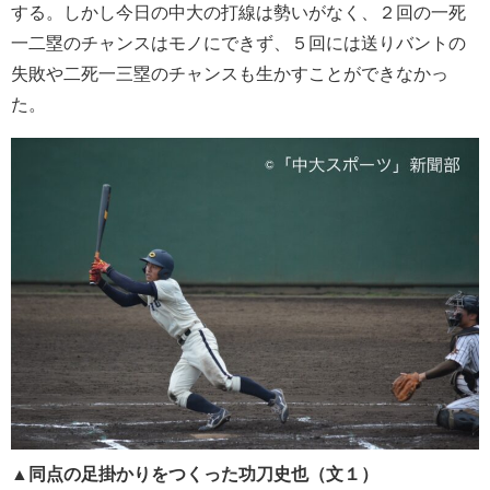
する。しかし今日の中大の打線は勢いがなく、２回の一死
一二塁のチャンスはモノにできず、５回には送りバントの
失敗や二死一三塁のチャンスも生かすことができなかっ
た。
▲同点の足掛かりをつくった功刀史也（文１）