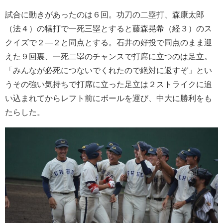
試合に動きがあったのは６回。功刀の二塁打、森康太郎
（法４）の犠打で一死三塁とすると藤森晃希（経３）のス
クイズで２―２と同点とする。石井の好投で同点のまま迎
えた９回裏、一死二塁のチャンスで打席に立つのは足立。
「みんなが必死につないでくれたので絶対に返すぞ」とい
うその強い気持ちで打席に立った足立は２ストライクに追
い込まれてからレフト前にボールを運び、中大に勝利をも
たらした。