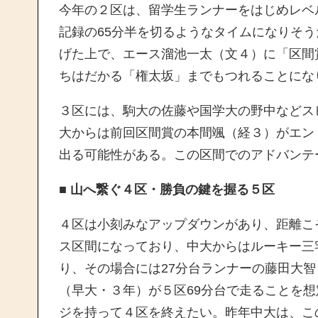
今年の２区は、留学生ランナーをはじめレベ
記録の65分半を切るようなタイムになりそう
げた上で、エース溜池一太（文４）に「区間
ちはだかる「権太坂」までもつれることにな
３区には、駒大の佐藤や国学大の野中などス
大からは前回区間賞の本間颯（経３）がエン
出る可能性がある。この区間でのアドバンテ
■ 山へ繋ぐ４区・勝負の鍵を握る５区
４区は小刻みなアップダウンがあり、距離こ
ス区間になっており、中大からはルーキー三
り、その場合には27分台ランナーの藤田大
（早大・３年）が５区69分台で走ることを
ジを持って４区を終えたい。昨年中大は、こ