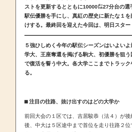
ストを更新するとともに10000㍍27分台の
駅伝優勝を手にし、真紅の歴史に新たな１を
けする。最終回を迎えた今回は、明日スター
５強ひしめく今年の駅伝シーズンはいよいよ
学大、王座奪還を掲げる駒大、初優勝を狙う
で復活を誓う中大。各大学ここまでトラック
る。
⬛︎ 注目の往路、抜け出すのはどの大学か
前回大会の１区では、吉居駿恭（法４）が後
後、中大は５区途中まで首位を走り往路２位