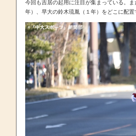
今回も吉居の起用に注目が集まっている。ま
年）、早大の鈴木琉胤（１年）をどこに配置