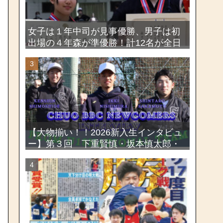
女子は１年中司が見事優勝、男子は初
出場の４年森が準優勝！計12名が全日
本出場権を獲得―第58回関東女子学生
剣道選手権大会・第72回関東学生剣道
選手権大会
【大物揃い！！2026新入生インタビュ
ー】第３回 下重賢慎・坂本慎太郎・
西村一毅