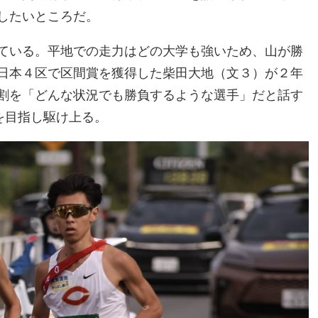
したいところだ。
ている。平地での走力はどの大学も強いため、山が勝
日本４区で区間賞を獲得した柴田大地（文３）が２年
割を「どんな状況でも勝負するような選手」だと話す
を目指し駆け上る。