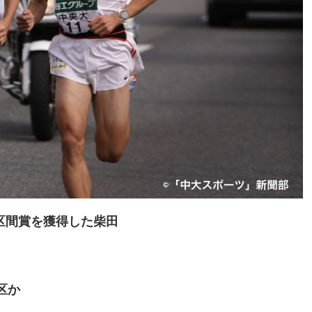
区間賞を獲得した柴田
区か