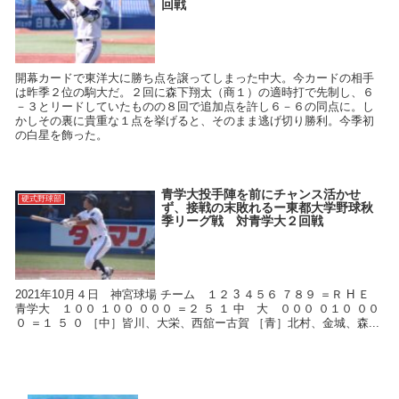
回戦
開幕カードで東洋大に勝ち点を譲ってしまった中大。今カードの相手
は昨季２位の駒大だ。２回に森下翔太（商１）の適時打で先制し、６
－３とリードしていたものの８回で追加点を許し６－６の同点に。し
かしその裏に貴重な１点を挙げると、そのまま逃げ切り勝利。今季初
の白星を飾った。
青学大投手陣を前にチャンス活かせ
硬式野球部
ず、接戦の末敗れるー東都大学野球秋
季リーグ戦 対青学大２回戦
2021年10月４日 神宮球場 チーム １２ 3 ４５６ ７８９ ＝Ｒ H Ｅ
青学大 １００ １００ ０００ ＝２ ５ １ 中 大 ０００ ０１０ ００
０ ＝１ ５ ０ ［中］皆川、大栄、西舘ー古賀 ［青］北村、金城、森...