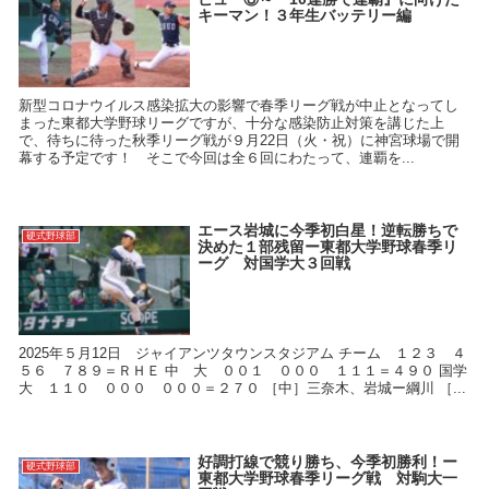
キーマン！３年生バッテリー編
新型コロナウイルス感染拡大の影響で春季リーグ戦が中止となってし
まった東都大学野球リーグですが、十分な感染防止対策を講じた上
で、待ちに待った秋季リーグ戦が９月22日（火・祝）に神宮球場で開
幕する予定です！ そこで今回は全６回にわたって、連覇を...
エース岩城に今季初白星！逆転勝ちで
硬式野球部
決めた１部残留ー東都大学野球春季リ
ーグ 対国学大３回戦
2025年５月12日 ジャイアンツタウンスタジアム チーム １２３ ４
５６ ７８９＝ＲＨＥ 中 大 ００１ ０００ １１１＝４９０ 国学
大 １１０ ０００ ０００＝２７０ ［中］三奈木、岩城ー綱川 ［...
好調打線で競り勝ち、今季初勝利！ー
硬式野球部
東都大学野球春季リーグ戦 対駒大一