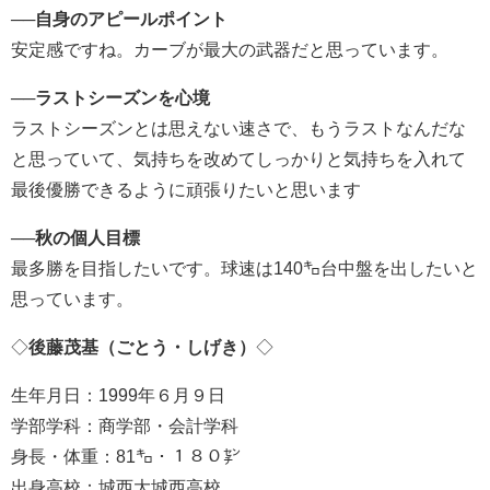
──
自身のアピールポイント
安定感ですね。カーブが最大の武器だと思っています。
──
ラストシーズンを心境
ラストシーズンとは思えない速さで、もうラストなんだな
と思っていて、気持ちを改めてしっかりと気持ちを入れて
最後優勝できるように頑張りたいと思います
──
秋の個人目標
最多勝を目指したいです。球速は140㌔台中盤を出したいと
思っています。
◇
後藤茂基（ごとう・しげき）
◇
生年月日：1999年６月９日
学部学科：商学部・会計学科
身長・体重：81㌔・１８０㌢
出身高校：城西大城西高校