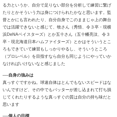
る力というか、自分で足りない部分を分析して練習に繋げ
たりとかそういう力は身につけられたかなと思います。監
督とかにも言われたり、自分自身でこのままじゃ上の舞台
では活躍できないと感じて、牧さん（秀悟、令３卒・現横
浜DeNAベイスターズ）とか五十さん（五十幡亮汰、令３
卒・現北海道日本ハムファイターズ）とかはそういうとこ
ろもできていて練習もしっかりやるし、そういうところ
（プロレベル）を目指すなら自分も同じようにやっていか
なければいけないなと感じました
──
自身の強みは
真っすぐですかね。球速自体はとんでもないスピードはな
いんですけど、その中でもバッターが差し込まれて打ち損
じてくれたりするような真っすぐの質は自分の持ち味だと
思います
──
個人の目標