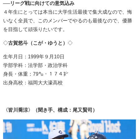
──
リーグ戦に向けての意気込み
４年生にとっては本当に大学生活最後で集大成なので、悔
いなく全員で、このメンバーでやるのも最後なので、優勝
を目指して頑張りたいです。
◇
古賀悠斗（こが・ゆうと）
◇
生年月日：1999年９月10日
学部学科：法学部・政治学科
身長・体重：79㌔・１７４㌢
出身高校：福岡大大濠高校
〈皆川喬涼〉（聞き手、構成：尾又賢司）