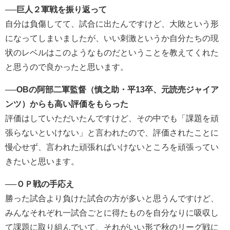
──
巨人２軍戦を振り返って
自分は負傷してて、試合に出たんですけど、
大敗という形
になってしまいましたが、
いい刺激というか自分たちの現
状のレベルはこのようなものだとい
うことを教えてくれた
と思うので良かったと思います。
──
OBの阿部二軍監督（慎之助・平13卒、元読売ジャイア
ンツ）からも高い評価をもらった
評価はしていただいたんですけど、その中でも「
課題を頑
張らないといけない」と言われたので、
評価されたことに
慢心せず、
言われた頑張ればいけないところを頑張ってい
きたいと思います。
──
ＯＰ戦の手応え
勝った試合より負けた試合の方が多いと思うんですけど、
みんなそれぞれ一試合ごとに得たものを自分なりに吸収し
て課題に取り組
んでいて、それがいい形で秋のリーグ戦に