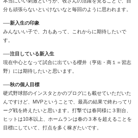
本当にいい刺激というか、牧さんの活躍を見ることで、自
分も頑張らないといけないなと毎回のように思われます。
──
新入生の印象
みんないい子で、力もあって、これからに期待したいで
す。
──
注目している新入生
現在中心となって試合に出ている櫻井（亨佑・商１＝習志
野）には期待したいと思います。
──
秋の個人目標
硬式野球部のインスタとかのブログにも載せていただいた
んですけど、MVPということで、最高の結果で終わってリ
ーグ戦を終えたいと思います。打撃では春同様に３割台、
ヒットは10本以上、ホームランは春の３本を超えることを
目標にしていて、打点を多く稼ぎたいです。