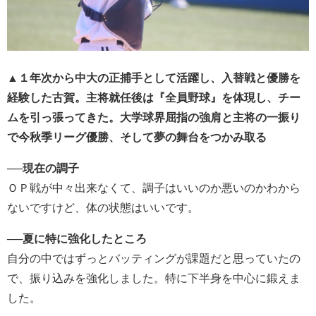
▲１年次から中大の正捕手として活躍し、入替戦と優勝を
経験した古賀。主将就任後は『全員野球』を体現し、チー
ムを引っ張ってきた。大学球界屈指の強肩と主将の一振り
で今秋季リーグ優勝、そして夢の舞台をつかみ取る
──
現在の調子
ＯＰ戦が中々出来なくて、
調子はいいのか悪いのかわから
ないですけど、
体の状態はいいです。
──
夏に特に強化したところ
自分の中ではずっとバッティングが課題だと思っていたの
で、
振り込みを強化しました。特に下半身を中心に鍛えま
した。