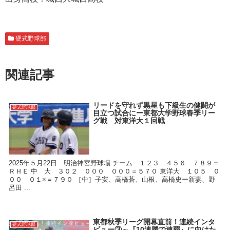
硬式野球部
関連記事
リードを守れず黒星も下級生の健闘が
硬式野球部
目立つ試合にー東都大学野球春季リー
グ戦 対東洋大１回戦
2025年５月22日 明治神宮野球場 チーム １２３ ４５６ ７８９＝
ＲＨＥ 中 大 ３０２ ０００ ０００＝５７０ 東洋大 １０５ ０
００ ０１×＝７９０ ［中］子安、高橋蒼、山根、高橋史ー新妻、野
呂田 ...
東都秋季リーグ開幕直前！連続インタ
硬式野球部
ビュー③～『10連勝で連覇』に向けた