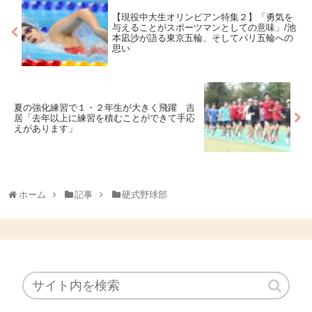
【現役中大生オリンピアン特集２】「勇気を
与えることがスポーツマンとしての意味」/池
本凪沙が語る東京五輪、そしてパリ五輪への
思い
夏の強化練習で１・２年生が大きく飛躍 吉
居「去年以上に練習を積むことができて手応
えがあります」
ホーム
記事
硬式野球部