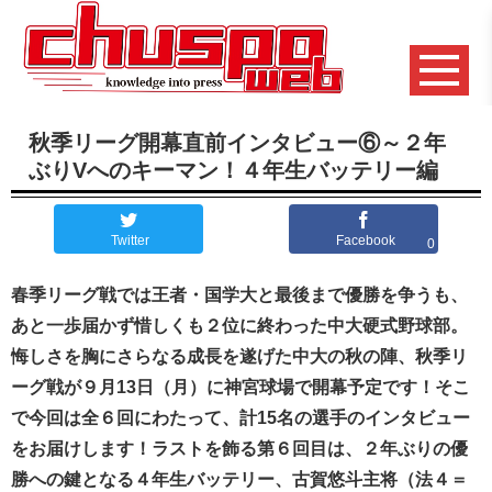
秋季リーグ開幕直前インタビュー⑥～２年
ぶりVへのキーマン！４年生バッテリー編
Twitter
Facebook
0
春季リーグ戦では王者・国学大と最後まで優勝を争うも、
あと一歩届かず惜しくも２位に終わった中大硬式野球部。
悔しさを胸にさらなる成長を遂げた中大の秋の陣、秋季リ
ーグ戦が９月13日（月）に神宮球場で開幕予定です！そこ
で今回は全６回にわたって、計15名の選手のインタビュー
をお届けします！ラストを飾る第６回目は、２年ぶりの優
勝への鍵となる４年生バッテリー、古賀悠斗主将（法４＝