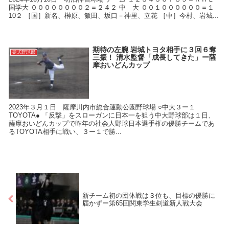
国学大 ００００００００２＝２４２ 中 大 ００１００００００＝１
10２ ［国］新名、榊原、飯田、坂口－神里、立花 ［中］今村、岩城...
期待の左腕 岩城トヨタ相手に３回６奪
硬式野球部
三振！ 清水監督「成長してきた」ー薩
摩おいどんカップ
2023年３月１日 薩摩川内市総合運動公園野球場 ○中大３ー１
TOYOTA● 「反撃」をスローガンに日本一を狙う中大野球部は１日、
薩摩おいどんカップで昨年の社会人野球日本選手権の優勝チームであ
るTOYOTA相手に戦い、３ー１で勝...
新チーム初の団体戦は３位も、目標の優勝に
届かずー第65回関東学生剣道新人戦大会