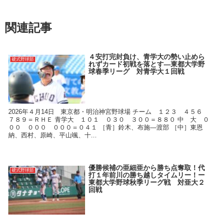
関連記事
４安打完封負け、青学大の勢い止めら
硬式野球部
れずカード初戦を落とす―東都大学野
球春季リーグ 対青学大１回戦
2026年４月14日 東京都・明治神宮野球場 チーム １２３ ４５６
７８９＝ＲＨＥ 青学大 １０１ ０３０ ３００＝８８０ 中 大 ０
００ ０００ ０００＝０４１ ［青］鈴木、布施―渡部 ［中］東恩
納、西村、原崎、平山颯、十...
優勝候補の亜細亜から勝ち点奪取！代
硬式野球部
打１年前川の勝ち越しタイムリー！ー
東都大学野球秋季リーグ戦 対亜大２
回戦