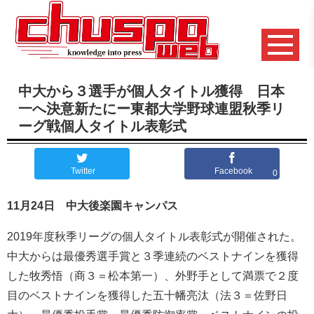
中大から３選手が個人タイトル獲得 日本
一へ決意新たにー東都大学野球連盟秋季リ
ーグ戦個人タイトル表彰式
Twitter
Facebook
0
11月24日 中大後楽園キャンパス
2019年度秋季リーグの個人タイトル表彰式が開催された。
中大からは最優秀選手賞と３季連続のベストナインを獲得
した牧秀悟（商３＝松本第一）、外野手として満票で２度
目のベストナインを獲得した五十幡亮汰（法３＝佐野日