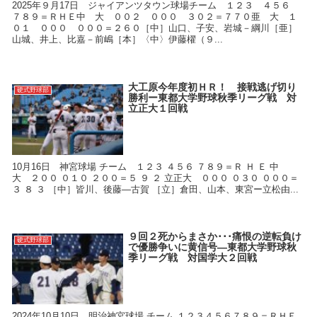
2025年９月17日 ジャイアンツタウン球場チーム １２３ ４５６
７８９＝ＲＨＥ中 大 ００２ ０００ ３０２＝７７０亜 大 １
０１ ０００ ０００＝２６０［中］山口、子安、岩城－綱川［亜］
山城、井上、比嘉－前嶋［本］〈中〉伊藤櫂（９...
大工原今年度初ＨＲ！ 接戦逃げ切り
硬式野球部
勝利ー東都大学野球秋季リーグ戦 対
立正大１回戦
10月16日 神宮球場 チーム １２３ ４５６ ７８９＝Ｒ Ｈ Ｅ 中
大 ２００ ０１０ ２００＝５ ９ ２ 立正大 ０００ ０３０ ０００＝
３ ８ ３ ［中］皆川、後藤―古賀 ［立］倉田、山本、東宮ー立松由...
９回２死からまさか･･･痛恨の逆転負け
硬式野球部
で優勝争いに黄信号―東都大学野球秋
季リーグ戦 対国学大２回戦
2024年10月10日 明治神宮球場 チーム １２３４５６７８９＝ＲＨＥ