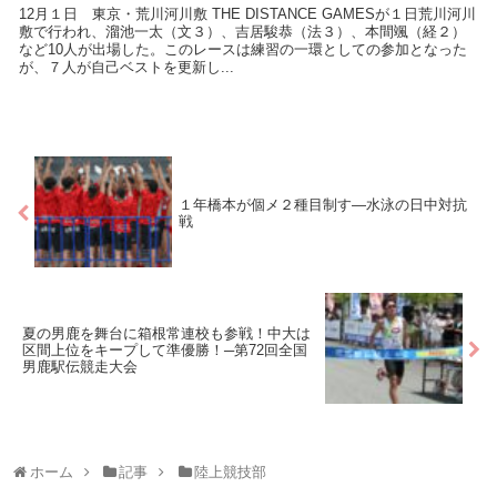
12月１日 東京・荒川河川敷 THE DISTANCE GAMESが１日荒川河川
敷で行われ、溜池一太（文３）、吉居駿恭（法３）、本間颯（経２）
など10人が出場した。このレースは練習の一環としての参加となった
が、７人が自己ベストを更新し...
１年橋本が個メ２種目制す―水泳の日中対抗
戦
夏の男鹿を舞台に箱根常連校も参戦！中大は
区間上位をキープして準優勝！─第72回全国
男鹿駅伝競走大会
ホーム
記事
陸上競技部