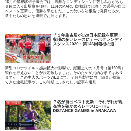
10月の箱根駅伝予選会では、過酷なコンディションに苦しみながらも
６位に入り出場権を獲得。11月のMARCH対抗戦では多くの選手が自己
ベストを更新し、優勝を果たした。この勢いを箱根路で発揮なるか。
選手たちの思いを連載でお届けする。 ...
「１年生吉居がU20日本記録を更新！
陸上競技部
収穫の多いレースに」ーホクレンディ
スタンス2020・第146回箱根の道
新型コロナウイルス感染拡大の影響で、紙面上での７月号（第160号）
製作を行えないことが決定致しました。そのため変則的な形ではあり
ますが、この中大スポーツWEBにて、７月号製作に向け部員が執筆し
てきた連載記事や、この時期にふさわしい記事を選別...
７名が自己ベスト更新！それぞれが現
陸上競技部
在地を確かめるレースに─THE
DISTANCE GAMES in ARAKAWA