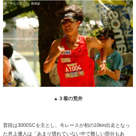
▲３着の荒井
普段は3000SCを主とし、今レースが初の10km出走となっ
た井上優人
は「あまり慣れていない中で難しい部分もあ