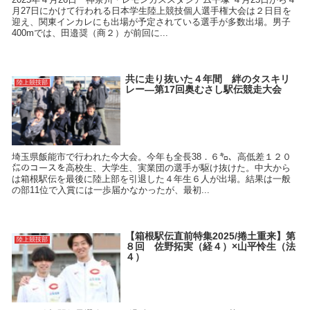
月27日にかけて行われる日本学生陸上競技個人選手権大会は２日目を
迎え、関東インカレにも出場が予定されている選手が多数出場。男子
400mでは、田邉奨（商２）が前回に...
共に走り抜いた４年間 絆のタスキリ
陸上競技部
レー―第17回奥むさし駅伝競走大会
埼玉県飯能市で行われた今大会。今年も全長38．６㌔、高低差１２０
㍍のコースを高校生、大学生、実業団の選手が駆け抜けた。中大から
は箱根駅伝を最後に陸上部を引退した４年生６人が出場。結果は一般
の部11位で入賞には一歩届かなかったが、最初...
【箱根駅伝直前特集2025/捲土重来】第
陸上競技部
８回 佐野拓実（経４）×山平怜生（法
４）