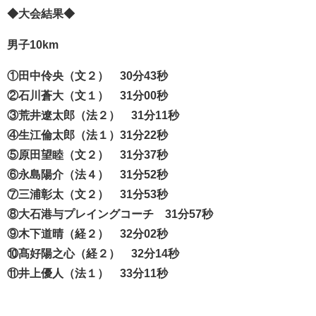
◆大会結果◆
男子10km
①田中伶央（文２） 30分43秒
②石川蒼大（文１） 31分00秒
③荒井遼太郎（法２） 31分11秒
④生江倫太郎（法１）31分22秒
⑤原田望睦（文２） 31分37秒
⑥永島陽介（法４） 31分52秒
⑦三浦彰太（文２） 31分53秒
⑧大石港与プレイングコーチ 31分57秒
⑨木下道晴（経２） 32分02秒
⑩髙好陽之心（経２） 32分14秒
⑪井上優人（法１） 33分11秒