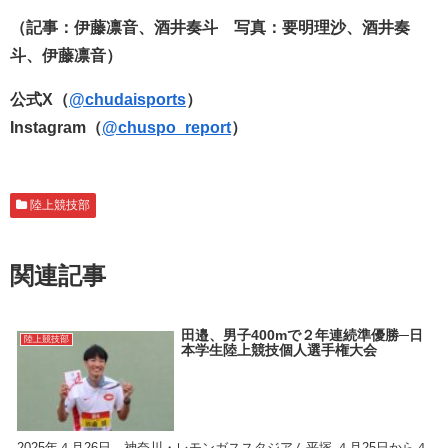
（記事：伊藤凛音、酒井奏斗 写真：要明理沙、酒井奏
斗、伊藤凛音）
公式X（
@chudaisports
）
Instagram（
@chuspo_report
）
陸上競技部
関連記事
田邉、男子400mで２年連続準優勝─日
陸上競技部
本学生陸上競技個人選手権大会
2025年４月26日 神奈川・レモンガススタジアム平塚 ４月25日から４