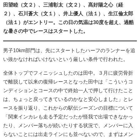
田望睦（文２）、三浦彰太（文２）、髙好陽之心（経
２）、石川蒼大（文１）、井上優人（法１）、生江倫太郎
（法１）がエントリー。この日の気温は30度を超え、過酷
な暑さの中でレースはスタートした。
男子10km部門は、先にスタートしたハーフのランナーを追
い抜かなければいけないという厳しい条件で行われた。
全
体トップでフィニッシュしたのは田中。３月に疲労骨折
で離脱して以来の復帰レースとなった田中は「こういうコ
ンディションとコースの中で終始一人で押して行けたこと
は、ちょっと戻ってきているのかなと安心しました」とレ
ースを振り返り、これからの駅伝シーズンの目標について
「関東インカレも走る予定だったが怪我で出場できなかっ
たり、メンバー落ちが続いたりする状況で、メンバーに入
らないことには出走ラインにも並べないので、まずはメン