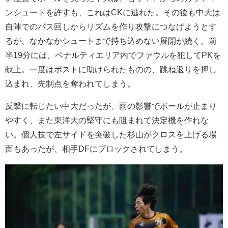
ンシュートを許すも、これはCKに逃れた。その後も中大は
自陣でのパス回しからリズムを作り攻撃につなげようとす
るが、なかなかシュートまで持ち込めない展開が続く。前
半19分には、ペナルティエリア内でファウルを犯してPKを
献上。一度はポストに助けられたものの、跳ね返りを押し
込まれ、先制点を奪われてしまう。
反撃に転じたい中大だったが、雨の影響でボールが止まり
やすく、また東洋大の堅守にも阻まれて決定機を作れな
い。個人技で左サイドを突破した杉山がクロスを上げる場
面もあったが、相手DFにブロックされてしまう。