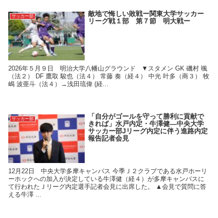
敵地で悔しい敗戦ー関東大学サッカー
サッカー部
リーグ戦１部 第７節 明大戦ー
2026年５月９日 明治大学八幡山グラウンド ▼スタメン GK 磯村 颯
（法２） DF 鷹取 駿也（法４） 常藤 奏（経４） 中光 叶多（商３） 牧
嶋 波亜斗（法４）→浅田琉偉 (経...
「自分がゴールを守って勝利に貢献で
サッカー部
きれば」水戸内定・牛澤健―中央大学
サッカー部Jリーグ内定に伴う進路内定
報告記者会見
12月22日 中央大学多摩キャンパス 今季Ｊ２クラブである水戸ホーリ
ーホックへの加入が決定している牛澤健（経４）が多摩キャンパスに
て行われたＪリーグ内定選手記者会見に出席した。 ▲会見で質問に答
える牛澤 ...