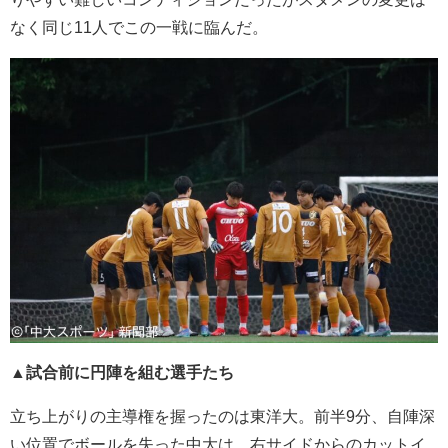
なく同じ11人でこの一戦に臨んだ。
▲試合前に円陣を組む選手たち
立ち上がりの主導権を握ったのは東洋大。前半9分、自陣深
い位置でボールを失った中大は、右サイドからのカットイ