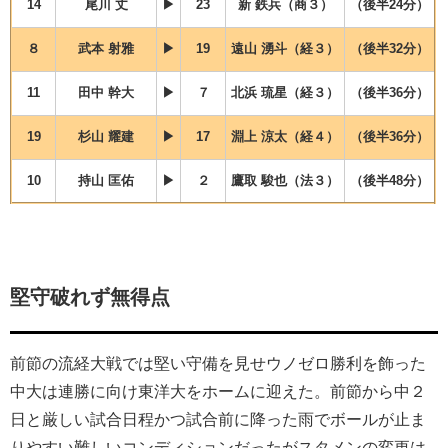
14
尾川 丈
▶
23
新 鉄兵（商３）
（後半24分）
８
武本 射雅
▶
19
遠山 湧斗（経３）
（後半32分）
11
田中 幹大
▶
７
北浜 琉星（経３）
（後半36分）
19
杉山 耀建
▶
17
淵上 涼太（経４）
（後半36分）
10
持山 匡佑
▶
２
鷹取 駿也（法３）
（後半48分）
堅守破れず無得点
前節の流経大戦では堅い守備を見せウノゼロ勝利を飾った
中大は連勝に向け東洋大をホームに迎えた。前節から中２
日と厳しい試合日程かつ試合前に降った雨でボールが止ま
りやすい難しいコンディションだったがスタメンの変更は