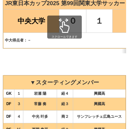
JR東日本カップ2025 第99回関東大学サッカー
０
１
中央大学
スクロールできます
中大得点者：－
▼スターティングメンバー
GK
１
岩瀬 陽
経４
興國高
DF
３
常藤 奏
経３
興國高
DF
４
中光 叶多
商２
サンフレッチェ広島ユース