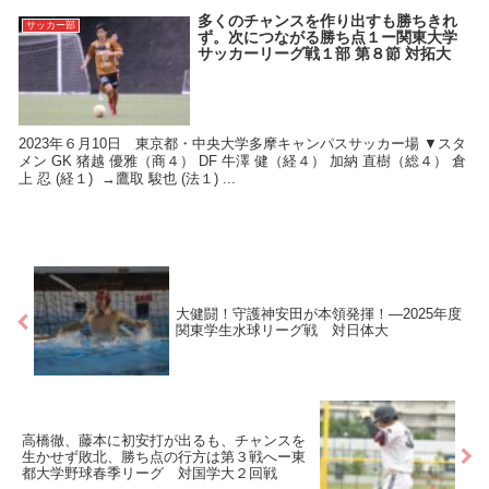
多くのチャンスを作り出すも勝ちきれ
サッカー部
ず。次につながる勝ち点１ー関東大学
サッカーリーグ戦１部 第８節 対拓大
2023年６月10日 東京都・中央大学多摩キャンパスサッカー場 ▼スタ
メン GK 猪越 優雅（商４） DF 牛澤 健（経４） 加納 直樹（総４） 倉
上 忍 (経１) →鷹取 駿也 (法１) ...
大健闘！守護神安田が本領発揮！―2025年度
関東学生水球リーグ戦 対日体大
高橋徹、藤本に初安打が出るも、チャンスを
生かせず敗北、勝ち点の行方は第３戦へー東
都大学野球春季リーグ 対国学大２回戦