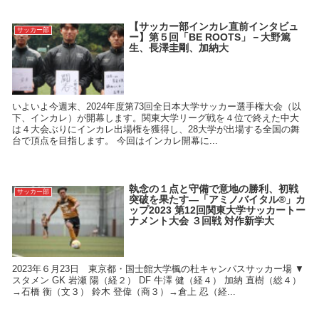
【サッカー部インカレ直前インタビュ
サッカー部
ー】第５回「BE ROOTS」－大野篤
生、長澤圭剛、加納大
いよいよ今週末、2024年度第73回全日本大学サッカー選手権大会（以
下、インカレ）が開幕します。関東大学リーグ戦を４位で終えた中大
は４大会ぶりにインカレ出場権を獲得し、28大学が出場する全国の舞
台で頂点を目指します。 今回はインカレ開幕に...
執念の１点と守備で意地の勝利、初戦
サッカー部
突破を果たす―「アミノバイタル®」カ
ップ2023 第12回関東大学サッカートー
ナメント大会 ３回戦 対作新学大
2023年６月23日 東京都・国士館大学楓の杜キャンパスサッカー場 ▼
スタメン GK 岩瀬 陽（経２） DF 牛澤 健（経４） 加納 直樹（総４）
→石橋 衡（文３） 鈴木 登偉（商３）→倉上 忍（経...