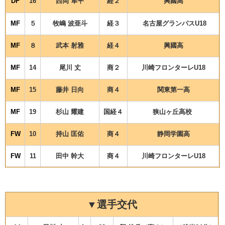
DF
16
西岡 隼平
経２
興國高
MF
５
牧嶋 波亜斗
経３
名古屋グランパスU18
MF
８
武本 射雅
経４
興國高
MF
14
尾川 丈
商２
川崎フロンターレU18
MF
15
藤井 日向
商４
関東第一高
MF
19
杉山 耀建
国経４
狭山ヶ丘高校
FW
10
持山 匡佑
商４
静岡学園高
FW
11
田中 幹大
商４
川崎フロンターレU18
▼選手交代