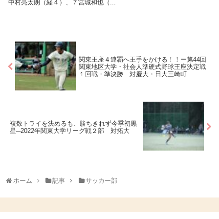
中村亮太朗（経４）、７宮城和也（...
関東王座４連覇へ王手をかける！！ー第44回
関東地区大学・社会人準硬式野球王座決定戦
１回戦・準決勝 対慶大・日大三崎町
複数トライを決めるも、勝ちきれず今季初黒
星─2022年関東大学リーグ戦２部 対拓大
ホーム
記事
サッカー部