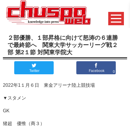
２部優勝、１部昇格に向けて怒涛の６連勝
で最終節へ 関東大学サッカーリーグ戦２
部 第2１節 対関東学院大
Twitter
Facebook
0
2022年1１月６日 東金アリーナ陸上競技場
▼スタメン
GK
猪超 優惟（商３）