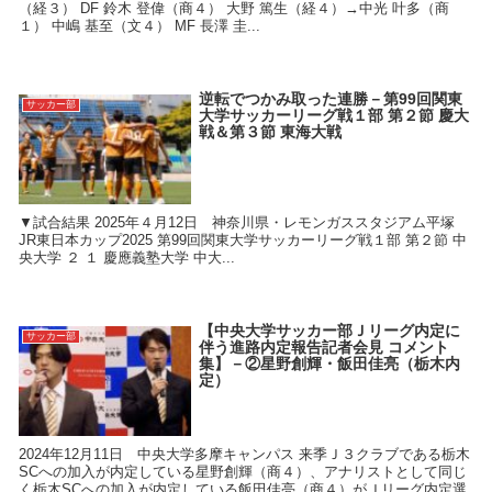
（経３） DF 鈴木 登偉（商４） 大野 篤生（経４）→中光 叶多（商
１） 中嶋 基至（文４） MF 長澤 圭...
逆転でつかみ取った連勝－第99回関東
サッカー部
大学サッカーリーグ戦１部 第２節 慶大
戦＆第３節 東海大戦
▼試合結果 2025年４月12日 神奈川県・レモンガススタジアム平塚
JR東日本カップ2025 第99回関東大学サッカーリーグ戦１部 第２節 中
央大学 ２ １ 慶應義塾大学 中大...
【中央大学サッカー部Ｊリーグ内定に
サッカー部
伴う進路内定報告記者会見 コメント
集】－②星野創輝・飯田佳亮（栃木内
定）
2024年12月11日 中央大学多摩キャンパス 来季Ｊ３クラブである栃木
SCへの加入が内定している星野創輝（商４）、アナリストとして同じ
く栃木SCへの加入が内定している飯田佳亮（商４）がＪリーグ内定選