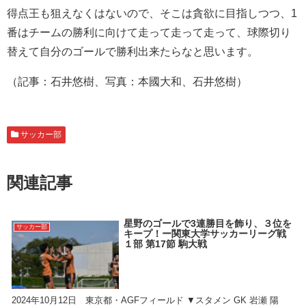
得点王も狙えなくはないので、そこは貪欲に目指しつつ、1
番はチームの勝利に向けて走って走って走って、球際切り
替えて自分のゴールで勝利出来たらなと思います。
（記事：石井悠樹、写真：本國大和、石井悠樹）
サッカー部
関連記事
星野のゴールで3連勝目を飾り、３位を
サッカー部
キープ！ー関東大学サッカーリーグ戦
１部 第17節 駒大戦
2024年10月12日 東京都・AGFフィールド ▼スタメン GK 岩瀬 陽