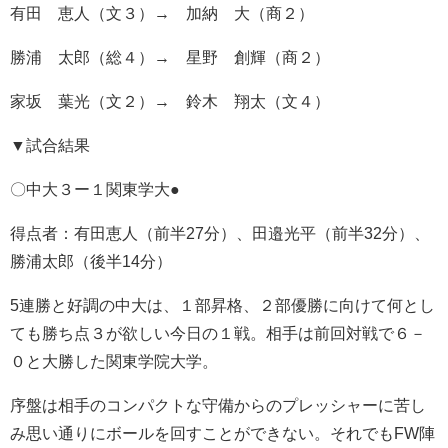
有田 恵人（文３）→ 加納 大（商２）
勝浦 太郎（総４）→ 星野 創輝（商２）
家坂 葉光（文２）→ 鈴木 翔太（文４）
▼試合結果
〇中大３ー１関東学大●
得点者：有田恵人（前半27分）、田邉光平（前半32分）、
勝浦太郎（後半14分）
5連勝と好調の中大は、１部昇格、２部優勝に向けて何とし
ても勝ち点３が欲しい今日の１戦。相手は前回対戦で６－
０と大勝した関東学院大学。
序盤は相手のコンパクトな守備からのプレッシャーに苦し
み思い通りにボールを回すことができない。それでもFW陣