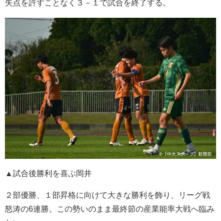
失点を許すことなく３－１で試合を終了する。
▲試合後勝利を喜ぶ岡井
２部優勝、１部昇格に向けて大きな勝利を飾り、リーグ戦
怒涛の6連勝。この勢いのまま最終節の産業能率大戦へ臨み