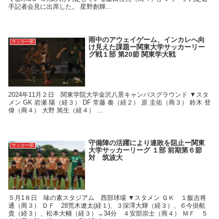
手記者会見に出席した。 星野創輝...
雨中のアウェイゲーム、インカレへ向
サッカー部
け見えた課題ー関東大学サッカーリー
グ戦１部 第20節 関東学大戦
2024年11月２日 関東学院大学金沢八景キャンパスグラウンド ▼スタ
メン GK 岩瀬 陽（経３） DF 常藤 奏（経２） 原 圭佑（商３） 鈴木 登
偉（商４） 大野 篤生（経４） ...
守備陣の活躍により連敗を阻止ー関東
サッカー部
大学サッカーリーグ １部 前期第６節
対 筑波大
５月1８日 味の素スタジアム 西部球場 ▼スタメン ＧＫ １飯吉将
通（商３） ＤＦ 28荒木遼太(経１)、３深澤大輝（経３）、６今掛航
貴（経３）、松本大輔（経３）→34分 ４安部崇士（商４） ＭＦ ５