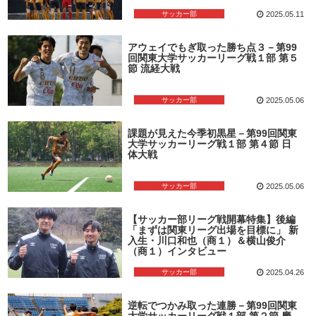
サッカー部
2025.05.11
アウェイでもぎ取った勝ち点３－第99
回関東大学サッカーリーグ戦１部 第５
節 流経大戦
サッカー部
2025.05.06
課題が見えた今季初黒星－第99回関東
大学サッカーリーグ戦１部 第４節 日
体大戦
サッカー部
2025.05.06
【サッカー部リーグ戦開幕特集】後編
「まずは関東リーグ出場を目標に」 新
入生・川口和也（商１）＆横山俊介
（商１）インタビュー
サッカー部
2025.04.26
逆転でつかみ取った連勝－第99回関東
大学サッカーリーグ戦１部 第２節 慶