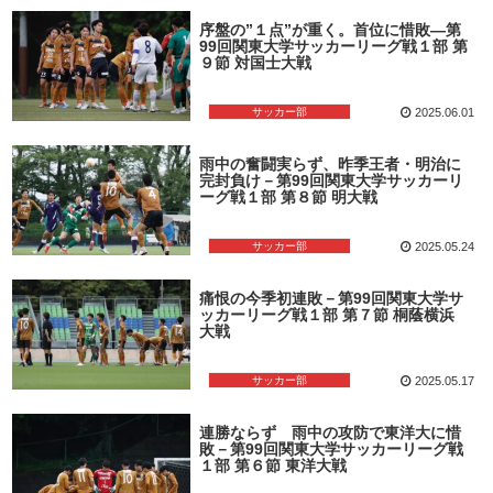
序盤の”１点”が重く。首位に惜敗―第
99回関東大学サッカーリーグ戦１部 第
９節 対国士大戦
サッカー部
2025.06.01
雨中の奮闘実らず、昨季王者・明治に
完封負け－第99回関東大学サッカーリ
ーグ戦１部 第８節 明大戦
サッカー部
2025.05.24
痛恨の今季初連敗－第99回関東大学サ
ッカーリーグ戦１部 第７節 桐蔭横浜
大戦
サッカー部
2025.05.17
連勝ならず 雨中の攻防で東洋大に惜
敗－第99回関東大学サッカーリーグ戦
１部 第６節 東洋大戦