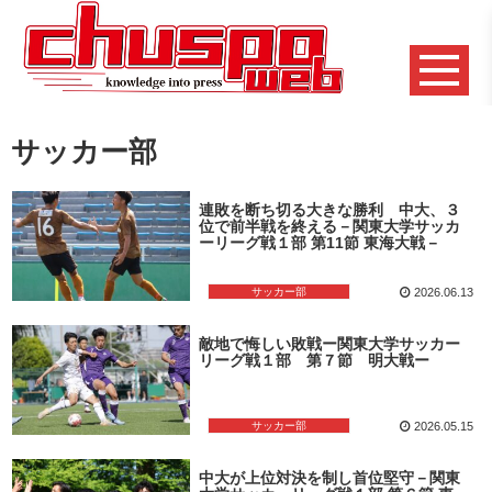
サッカー部
連敗を断ち切る大きな勝利 中大、３
位で前半戦を終える－関東大学サッカ
ーリーグ戦１部 第11節 東海大戦－
サッカー部
2026.06.13
敵地で悔しい敗戦ー関東大学サッカー
リーグ戦１部 第７節 明大戦ー
サッカー部
2026.05.15
中大が上位対決を制し首位堅守－関東