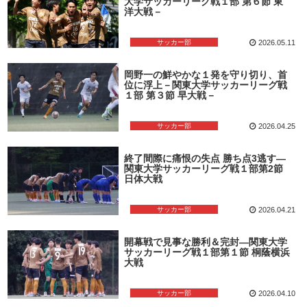
大学サッカーリーグ戦１部 第６節 東
洋大戦－
サッカー部
2026.05.11
岡野一の鮮やかな１発を守り切り、首
位に浮上－関東大学サッカーリーグ戦
１部 第３節 早大戦－
サッカー部
2026.04.25
終了間際に痛恨の失点 勝ち点3逃す―
関東大学サッカーリーグ戦１部第2節
日体大戦
サッカー部
2026.04.21
開幕戦で見事な勝利＆完封―関東大学
サッカーリーグ戦１部第１節 桐蔭横浜
大戦
サッカー部
2026.04.10