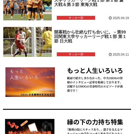
大戦＆第３節 東海大戦
サッカー部
2025.04.19
開幕戦から壮絶な打ち合いに。－第99
回関東大学サッカーリーグ戦１部 第１
節 日大戦
サッカー部
2025.04.11