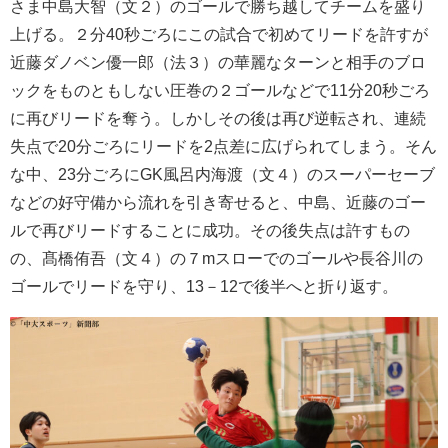
さま中島大智（文２）のゴールで勝ち越してチームを盛り
上げる。２分40秒ごろにこの試合で初めてリードを許すが
近藤ダノベン優一郎（法３）の華麗なターンと相手のブロ
ックをものともしない圧巻の２ゴールなどで11分20秒ごろ
に再びリードを奪う。しかしその後は再び逆転され、連続
失点で20分ごろにリードを2点差に広げられてしまう。そん
な中、23分ごろにGK風呂内海渡（文４）のスーパーセーブ
などの好守備から流れを引き寄せると、中島、近藤のゴー
ルで再びリードすることに成功。その後失点は許すもの
の、髙橋侑吾（文４）の７mスローでのゴールや長谷川の
ゴールでリードを守り、13－12で後半へと折り返す。