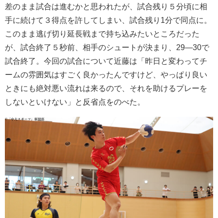
差のまま試合は進むかと思われたが、試合残り５分頃に相
手に続けて３得点を許してしまい、試合残り1分で同点に。
このまま逃げ切り延長戦まで持ち込みたいところだった
が、試合終了５秒前、相手のシュートが決まり、29―30で
試合終了。今回の試合について近藤は「昨日と変わってチ
ームの雰囲気はすごく良かったんですけど、やっぱり良い
ときにも絶対悪い流れは来るので、それを助けるプレーを
しないといけない」と反省点をのべた。