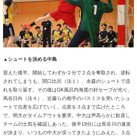
▲シュートを決める中島
迎えた後半。開始してわずか２分で２点を奪取され、逆転
されてしまうも、関口比呂（法１）、永森のシュートで流
れを取り返す。その後はGK風呂内海渡の好セーブが光り、
蔦谷日向（法４）、近藤らの相手のパスミスを突いたシュ
ートで点差を広げていく。点差を３点まで広げたところ
で、明大がタイムアウトを要求。中大は声高らかに歓喜し
チームの士気を確認しあった。後半19分には長谷川の速攻
が決まり、いつもの中大が戻ってきたようにみえた。３点