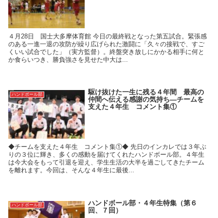
４月28日 国士大多摩体育館 今日の最終戦となった第五試合。緊張感
のある一進一退の攻防が繰り広げられた激闘に「久々の接戦で、すご
くいい試合でした」（実方監督）。終盤突き放しにかかる相手に何と
か食らいつき、勝負強さを見せた中大は...
駆け抜けた一生に残る４年間 最高の
ハンドボール部
仲間へ伝える感謝の気持ち―チームを
支えた４年生 コメント集①
◆チームを支えた４年生 コメント集①◆ 先日のインカレでは３年ぶ
りの３位に輝き、多くの感動を届けてくれたハンドボール部。４年生
は今大会をもって引退を迎え、学生生活の大半を過ごしてきたチーム
を離れます。今回は、そんな４年生に最後...
ハンドボール部・４年生特集（第６
ハンドボール部
回、７回）