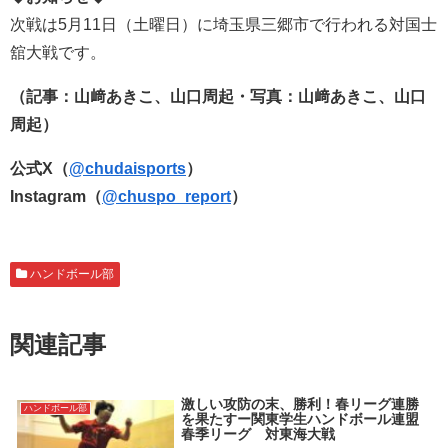
次戦は5月11日（土曜日）に埼玉県三郷市で行われる対国士
舘大戦です。
（記事：山﨑あきこ、山口周起・写真：山﨑あきこ、山口
周起）
公式X（
@chudaisports
）
Instagram（
@chuspo_report
）
ハンドボール部
関連記事
激しい攻防の末、勝利！春リーグ連勝
ハンドボール部
を果たすー関東学生ハンドボール連盟
春季リーグ 対東海大戦