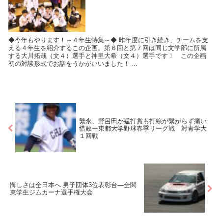
◆今年もやります！～４年生特集～◆ 昨年度に引き続き、チームを支
える４年生を紹介するこの企画。第６回と第７回は同じ文学部に所属
する大川拓哉（文４）選手と神里大希（文４）選手です！ この企画
初の対談形式でお話をうかがいいました！ ...
繁永、野呂田が猛打賞も打線が繋がらず痛い
惜敗ー東都大学野球春季リーグ戦 対青学大
１回戦
悔しさは全日本へ 男子団体3位表彰台―全関
東学生ジムカーナ選手権大会