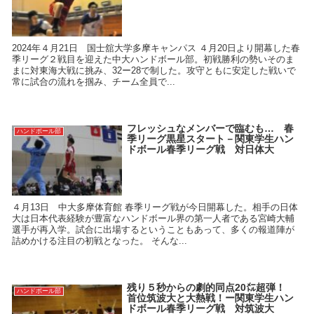
2024年４月21日 国士舘大学多摩キャンパス ４月20日より開幕した春
季リーグ２戦目を迎えた中大ハンドボール部。初戦勝利の勢いそのま
まに対東海大戦に挑み、32ー28で制した。攻守ともに安定した戦いで
常に試合の流れを掴み、チーム全員で...
フレッシュなメンバーで臨むも… 春
ハンドボール部
季リーグ黒星スタート－関東学生ハン
ドボール春季リーグ戦 対日体大
４月13日 中大多摩体育館 春季リーグ戦が今日開幕した。相手の日体
大は日本代表経験が豊富なハンドボール界の第一人者である宮崎大輔
選手が再入学。試合に出場するということもあって、多くの報道陣が
詰めかける注目の初戦となった。 そんな...
残り５秒からの劇的同点20㍍超弾！
ハンドボール部
首位筑波大と大熱戦！ー関東学生ハン
ドボール春季リーグ戦 対筑波大