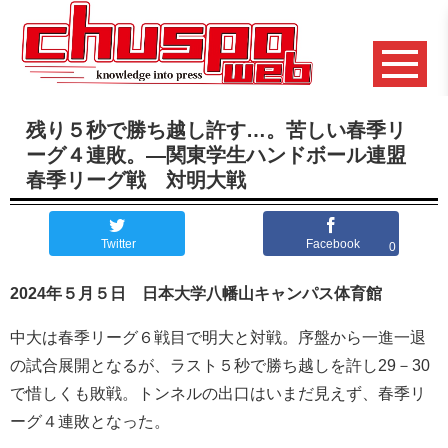
残り５秒で勝ち越し許す…。苦しい春季リ
ーグ４連敗。―関東学生ハンドボール連盟
春季リーグ戦 対明大戦
Twitter
Facebook
0
2024年５月５日 日本大学八幡山キャンパス体育館
中大は春季リーグ６戦目で明大と対戦。序盤から一進一退
の試合展開となるが、ラスト５秒で勝ち越しを許し29－30
で惜しくも敗戦。トンネルの出口はいまだ見えず、春季リ
ーグ４連敗となった。