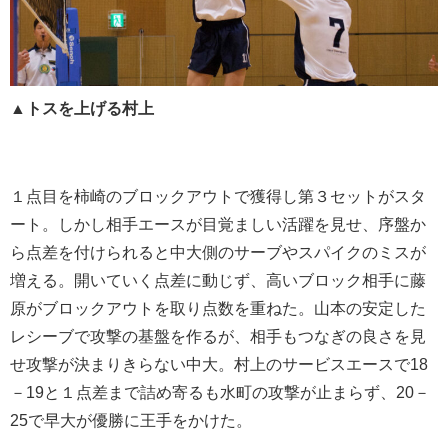
▲トスを上げる村上
１点目を柿崎のブロックアウトで獲得し第３セットがスタ
ート。しかし相手エースが目覚ましい活躍を見せ、序盤か
ら点差を付けられると中大側のサーブやスパイクのミスが
増える。開いていく点差に動じず、高いブロック相手に藤
原がブロックアウトを取り点数を重ねた。山本の安定した
レシーブで攻撃の基盤を作るが、相手もつなぎの良さを見
せ攻撃が決まりきらない中大。村上のサービスエースで18
－19と１点差まで詰め寄るも水町の攻撃が止まらず、20－
25で早大が優勝に王手をかけた。