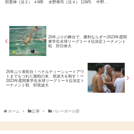
田憲伸（法２） ４MB 水野将司（法４） 11WS 中野...
25年ぶりの舞台で、勝利ならずー2023年度関
東学生水球リーグ１ー４位決定トーナメント
戦 対日体大
25年ぶり表彰台！ペナルティーシュートアウ
トまでもつれた激戦の末、筑波大を制す！ー
2023年度関東学生水球リーグ１ー４位決定ト
ーナメント戦 対筑波大
ホーム
記事
バレーボール部