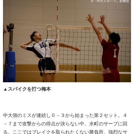
▲スパイクを打つ梅本
中大側のミスが連続し０－３から始まった第２セット。４
－７まで攻撃からの得点が決らない中、水町のサーブに回
る。ここではブレイクを取られたくない勝負所、強烈なサ