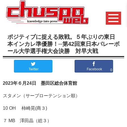
ポジティブに捉える敗戦。５年ぶりの東日
本インカレ準優勝！─第42回東日本バレーボ
ール大学選手権大会決勝 対早大戦
Twitter
Facebook
0
2023年６月24日 墨田区総合体育館
スタメン（サーブローテンション順）
10 OH 柿崎晃(商３)
７ MB 澤田晶（総３）