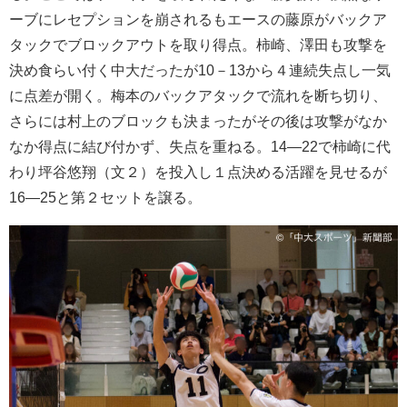
ーブにレセプションを崩されるもエースの藤原がバックア
タックでブロックアウトを取り得点。柿崎、澤田も攻撃を
決め食らい付く中大だったが10－13から４連続失点し一気
に点差が開く。梅本のバックアタックで流れを断ち切り、
さらには村上のブロックも決まったがその後は攻撃がなか
なか得点に結び付かず、失点を重ねる。14―22で柿崎に代
わり坪谷悠翔（文２）を投入し１点決める活躍を見せるが
16―25と第２セットを譲る。