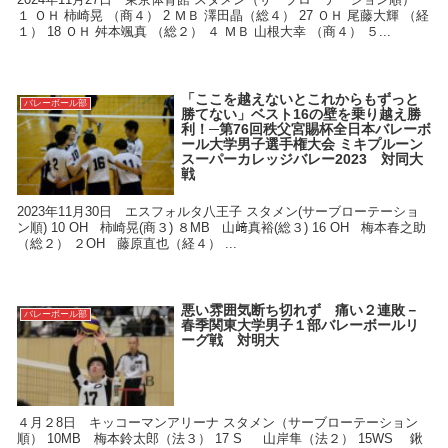
１ ＯＨ 柿崎晃 （商４） 2 ＭＢ 澤田晶（総４） 27 ＯＨ 尾藤大輝 （経
１） 18 ＯＨ 舛本颯真 （総２） ４ ＭＢ 山根大幸 （商４） ５...
「ここを越えないとこれからもずっと
バレーボール部
勝てない」ベスト16の壁を乗り越え勝
利！─第76回秩父宮賜杯全日本バレーボ
ール大学男子選手権大会 ミキプルーン
スーパーカレッジバレー2023 対同大
戦
2023年11月30日 エスフォルタ八王子 スタメン(サーブローテーショ
ン順) 10 OH 柿崎晃(商３) ８MB 山﨑真裕(総３) 16 OH 梅本春之助
（総２） ２OH 藤原直也（経４） ...
悪い雰囲気断ち切れず 痛い２連敗－
バレーボール部
春季関東大学男子１部バレーボールリ
ーグ戦 対明大
４月２8日 キッコーマンアリーナ スタメン（サーブローテーション
順） 10MB 梅本鈴太郎（法３） 17 S 山岸隼（法２） 15WS 鍬