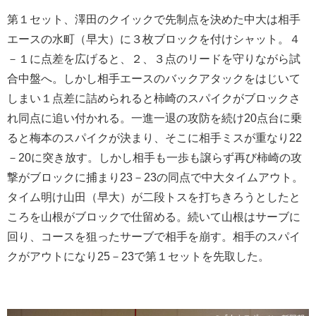
第１セット、澤田のクイックで先制点を決めた中大は相手
エースの水町（早大）に３枚ブロックを付けシャット。４
－１に点差を広げると、２、３点のリードを守りながら試
合中盤へ。しかし相手エースのバックアタックをはじいて
しまい１点差に詰められると柿崎のスパイクがブロックさ
れ同点に追い付かれる。一進一退の攻防を続け20点台に乗
ると梅本のスパイクが決まり、そこに相手ミスが重なり22
－20に突き放す。しかし相手も一歩も譲らず再び柿崎の攻
撃がブロックに捕まり23－23の同点で中大タイムアウト。
タイム明け山田（早大）が二段トスを打ちきろうとしたと
ころを山根がブロックで仕留める。続いて山根はサーブに
回り、コースを狙ったサーブで相手を崩す。相手のスパイ
クがアウトになり25－23で第１セットを先取した。