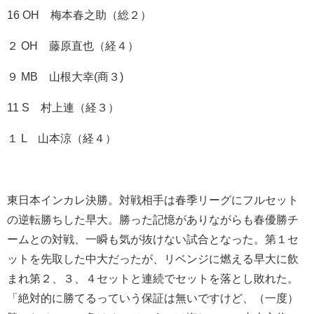
16 OH 梅本春之助（総２）
２ OH 藤原直也（経４）
９ MB 山根大幸(商３)
11 S 村上連（経３）
１ L 山本涼（経４）
東日本インカレ決勝。対戦相手は春季リーグにフルセット
の逆転勝ちした早大。勝った記憶がありながらも春優勝チ
ームとの対戦、一瞬も気が抜けない試合となった。第１セ
ットを先取した中大だったが、リベンジに燃える早大に飲
まれ第２、３、４セットと連続でセットを落とし敗れた。
「絶対的に勝てるっていう保証は無いですけど、（一度）