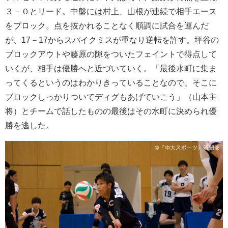
３－０とリード。中盤には村上、山根が連続で相手エース
をブロック。点を抜かれることなく順調に試合を運んだ
が、17－17からスパイクミスが重なり逆転を許す。坪谷の
ブロックアウトや藤原の隙をついたフェイントで得点して
いくが、相手は優勝へと近づいていく。「最後水町に集ま
ってくるというのはわかりきっていることなので、そこに
ブロックしっかりついてディグもあげていこう」（山本主
将）とチームで話したものの最後はその水町に決められ優
勝を逃した。