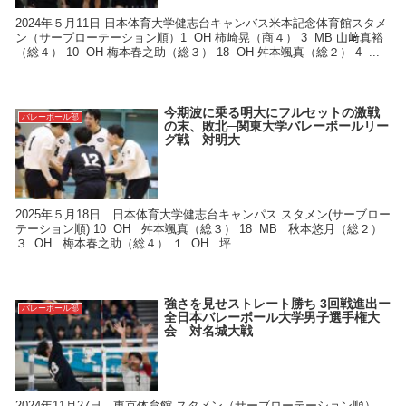
2024年５月11日 日本体育大学健志台キャンバス米本記念体育館スタメ
ン（サーブローテーション順）1 OH 柿崎晃（商４） 3 MB 山﨑真裕
（総４） 10 OH 梅本春之助（総３） 18 OH 舛本颯真（総２） 4 ...
今期波に乗る明大にフルセットの激戦
バレーボール部
の末、敗北─関東大学バレーボールリー
グ戦 対明大
2025年５月18日 日本体育大学健志台キャンパス スタメン(サーブロー
テーション順) 10 OH 舛本颯真（総３） 18 MB 秋本悠月（総２）
３ OH 梅本春之助（総４） １ OH 坪...
強さを見せストレート勝ち 3回戦進出ー
バレーボール部
全日本バレーボール大学男子選手権大
会 対名城大戦
2024年11月27日 東京体育館 スタメン（サーブローテーション順）