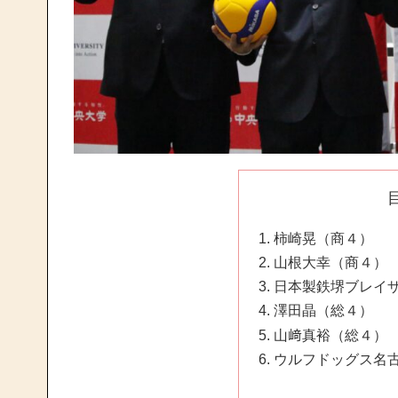
柿崎晃（商４）
山根大幸（商４）
日本製鉄堺ブレイザ
澤田晶（総４）
山﨑真裕（総４）
ウルフドッグス名