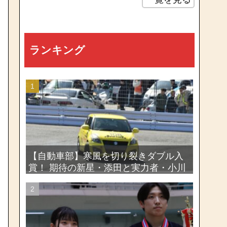
ランキング
【自動車部】寒風を切り裂きダブル入
賞！ 期待の新星・添田と実力者・小川
が魅せたー関東学生ジムカーナ新人戦
大会2026