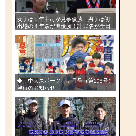
女子は１年中司が見事優勝、男子は初
出場の４年森が準優勝！計12名が全日
本出場権を獲得―第58回関東女子学生
剣道選手権大会・第72回関東学生剣道
選手権大会
◆「中大スポーツ」７月号（第195号）
発行のお知らせ