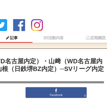
記事
活動内容
定期購読
D名古屋内定）・山﨑（WD名古屋内
根（日鉄堺BZ内定）─SVリーグ内定
Facebook
0