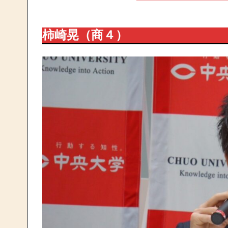
柿崎晃（商４）