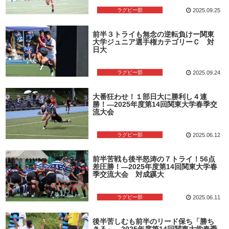
ラグビー部
2025.09.25
前半３トライも無念の逆転負けー関東
大学ジュニア選手権カテゴリーＣ 対
日大
ラグビー部
2025.09.24
大番狂わせ！１部日大に勝利し４連
勝！―2025年度第14回関東大学春季交
流大会
ラグビー部
2025.06.12
前半苦戦も後半怒涛の７トライ！56点
差圧勝！―2025年度第14回関東大学春
季交流大会 対成蹊大
ラグビー部
2025.06.11
後半苦しむも前半のリード保ち「勝ち
きる」－2025年度第14回関東大学春季