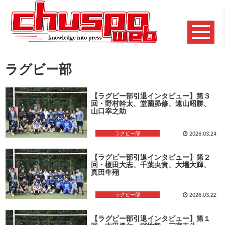
ラグビー部
【ラグビー部引退インタビュー】第３
回・野村幹太、堂薗昴修、遠山昭勝、
山口幸之助
ラグビー部
2026.03.24
【ラグビー部引退インタビュー】第２
回・榎田大志、千葉央貴、大場大輝、
真田隼翔
ラグビー部
2026.03.22
【ラグビー部引退インタビュー】第１