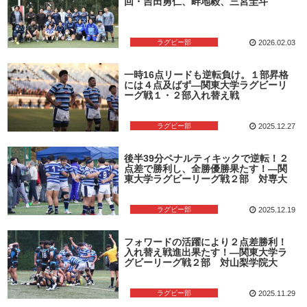
回・吉田勇仁、畔地毅、三宮圭斗
ラグビー部
2026.02.03
一時16点リードも逆転負け。１部昇格
には４点及ばず―関東大学ラグビーリ
ーグ戦１・２部入れ替え戦
ラグビー部
2025.12.27
後半39分ペナルティキックで逆転！２
点差で勝利し、全勝優勝果たす！―関
東大学ラグビーリーグ戦２部 対専大
ラグビー部
2025.12.19
フォワードの活躍により２点差勝利！
入れ替え戦進出果たす！―関東大学ラ
グビーリーグ戦２部 対山梨学院大
ラグビー部
2025.11.29