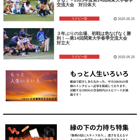
交流大会 対日体大
ラグビー部
2025.05.25
３年ぶりの出場、初戦は危なげなく勝
利！―第14回関東大学春季交流大会
対立大
ラグビー部
2025.05.25