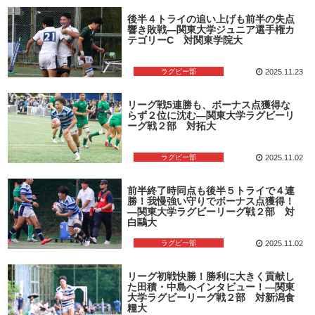
後半４トライの追い上げも前半の失点
響き敗戦―関東大学ジュニア選手権カ
テゴリーC 対関東学院大
ラグビー部
2025.11.23
リーグ戦5連勝も、ボーナス点獲得な
らず２位に沈む―関東大学ラグビーリ
ーグ戦２部 対拓大
ラグビー部
2025.11.02
前半終了時同点も後半５トライで４連
勝！我慢強い守りでボーナス点獲得！
―関東大学ラグビーリーグ戦２部 対
白鷗大
ラグビー部
2025.11.02
リーグ初戦快勝！勝利に大きく貢献し
た田積・中島へインタビュー！―関東
大学ラグビーリーグ戦２部 対新潟食
糧大