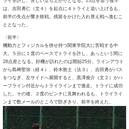
ライを許し、苦しい立ち上がりとなる。23点を追う後半
は、吉田勇仁（文４）を起点に４トライと追い上げるも、
前半の失点が響き敗戦。残留をかけた入れ替え戦へ進むこ
ととなった。
〈前半〉
機動力とフィジカルを併せ持つ関東学院大に苦戦する中
大。５分に１度のペースでトライを許し、あっという間に
28点差となる。好機が訪れたのは開始25分。ラインアウト
から島﨑聖弥（経４）、鈴木敦士（法３）、吉田勇がパス
をつなぎ、左サイドへ展開すると、黒澤俊介（文２）がハ
ーフライン付近からトライラインまで激走。トライに成功
した。その後、２度のピンチに見舞われるも、トライライ
ンまで数メールのところで防ぎきり、前半を終えた。