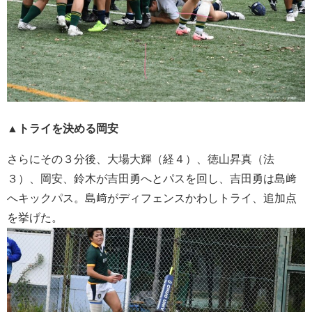
▲トライを決める岡安
さらにその３分後、大場大輝（経４）、徳山昇真（法
３）、岡安、鈴木が吉田勇へとパスを回し、吉田勇は島﨑
へキックパス。島﨑がディフェンスかわしトライ、追加点
を挙げた。