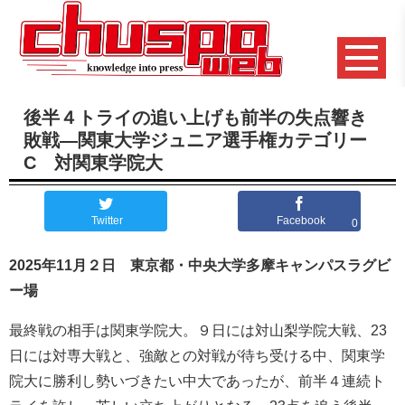
後半４トライの追い上げも前半の失点響き
敗戦―関東大学ジュニア選手権カテゴリー
C 対関東学院大
Twitter
Facebook
0
2025年11月２日 東京都・中央大学多摩キャンパスラグビ
ー場
最終戦の相手は関東学院大。９日には対山梨学院大戦、23
日には対専大戦と、強敵との対戦が待ち受ける中、関東学
院大に勝利し勢いづきたい中大であったが、前半４連続ト