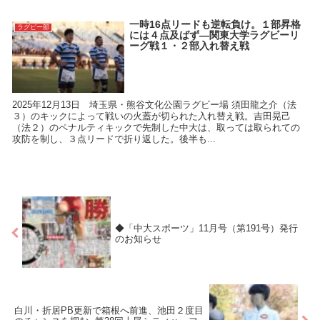
一時16点リードも逆転負け。１部昇格
ラグビー部
には４点及ばず―関東大学ラグビーリ
ーグ戦１・２部入れ替え戦
2025年12月13日 埼玉県・熊谷文化公園ラグビー場 須田龍之介（法
３）のキックによって戦いの火蓋が切られた入れ替え戦。吉田晃己
（法２）のペナルティキックで先制した中大は、取っては取られての
攻防を制し、３点リードで折り返した。後半も...
◆「中大スポーツ」11月号（第191号）発行
のお知らせ
白川・折居PB更新で箱根へ前進、池田２度目