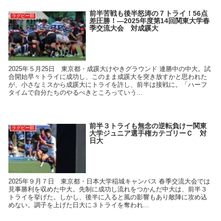
前半苦戦も後半怒涛の７トライ！56点
ラグビー部
差圧勝！―2025年度第14回関東大学春
季交流大会 対成蹊大
2025年５月25日 東京都・成蹊大けやきグラウンド 連勝中の中大。試
合開始早々トライに成功し、このまま成蹊大を突き放すかと思われた
が、小さなミスから成蹊大にトライを許し、前半は接戦に。「ハーフ
タイムで自分たちのやるべきところっていう...
前半３トライも無念の逆転負けー関東
ラグビー部
大学ジュニア選手権カテゴリーＣ 対
日大
2025年９月７日 東京都・日本大学稲城キャンパス 春季交流大会では
見事勝利を収めた中大。先制に成功し流れをつかんだ中大は、前半３
トライを挙げた。しかし、後半に入ると風の影響もあり敵陣に攻め込
めない。調子を上げた日大に３トライを奪われ...