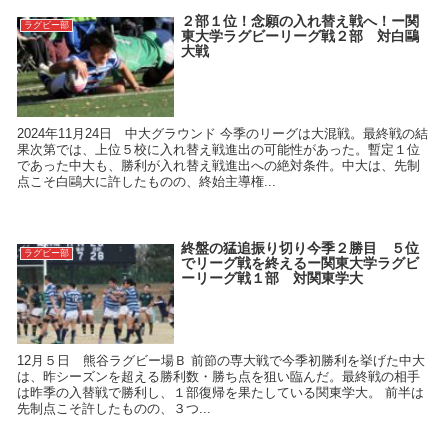
２部１位！念願の入れ替え戦へ！ー関
ラグビー部
東大学ラグビーリーグ戦２部 対白鷗
大戦
2024年11月24日 中大グラウンド 今季のリーグは大混戦。最終戦の結
果次第では、上位５校に入れ替え戦進出の可能性があった。暫定１位
であった中大も、勝利が入れ替え戦進出への絶対条件。中大は、先制
点こそ白鷗大に許したものの、終始主導権...
終盤の猛追振り切り今季２勝目 ５位
ラグビー部
でリーグ戦を終えるー関東大学ラグビ
ーリーグ戦１部 対関東学大
12月５日 熊谷ラグビー場Ｂ 前節の専大戦で今季初勝利を挙げた中大
は、昨シーズンを超える勝利数・勝ち点を狙い臨んだ。最終戦の相手
は昨季の入替戦で勝利し、１部復帰を果たしている関東学大。 前半は
先制点こそ許したものの、３つ...