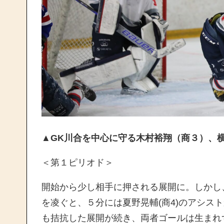
▲GK川合を中心に守る木村裕翔（商３）、
＜第１ピリオド＞
開始から少し相手に押される展開に。しかし、
を凌ぐと、５分には夏野晃輔(商4)のアシス
も拮抗した展開が続き、両者ゴールは生まれ