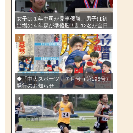
女子は１年中司が見事優勝、男子は初
出場の４年森が準優勝！計12名が全日
本出場権を獲得―第58回関東女子学生
剣道選手権大会・第72回関東学生剣道
選手権大会
◆「中大スポーツ」７月号（第195号）
発行のお知らせ