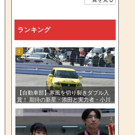
ランキング
【自動車部】寒風を切り裂きダブル入
賞！ 期待の新星・添田と実力者・小川
が魅せたー関東学生ジムカーナ新人戦
大会2026