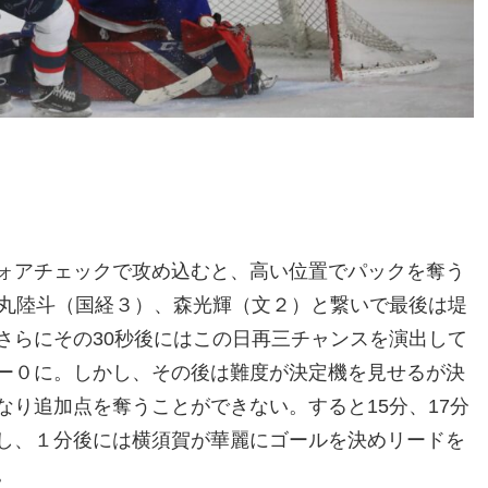
ォアチェックで攻め込むと、高い位置でパックを奪う
角丸陸斗（国経３）、森光輝（文２）と繋いで最後は堤
さらにその30秒後にはこの日再三チャンスを演出して
ー０に。しかし、その後は難度が決定機を見せるが決
り追加点を奪うことができない。すると15分、17分
し、１分後には横須賀が華麗にゴールを決めリードを
。