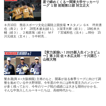
星で締めくくるー関東大学サッカーリ
ーグ １部 前期第11節 対立正大
８月10日 熊谷スポーツ文化公園陸上競技場 ▼スタメン ＧＫ 坪井湧
也（商２） ＤＦ 28荒木遼太(経１)、３深澤大輝（経３）、18松本大
輔（経３）、２相原旭（経４） ＭＦ ７宮城和也（法４）→89分 15
川元雄太（文４）、５中村亮...
【実力派揃い！2025新入生インタビュ
硬式野球部
ー】第３回 佐々木広太郎・十川奨己・
山根大翔
繁永晟(商４=大阪桐蔭) 主将のもと、開幕が迫る春季リーグに向けて調
整を進めている中大野球部。今年度の中大には昨年度主力のメンバー
が多く残っており、今年のリーグ戦の成績には大きな期待がかかる。
そんな中加入したルーキーたちは、高校時代から...