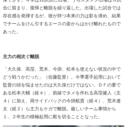
合に留まり、復帰と離脱を繰り返した。出場した試合では
存在感を発揮するが、彼が持つ本来の力は影を潜め、結果
でチームをけん引するエースの姿からはかけ離れたもので
あった。
主力の相次ぐ離脱
「大久保、高窪、荒木、今掛、松本も使えない状況の中で
どう戦うかだった」（佐藤監督）。今季選手起用において
監督の頭を悩ませたのは大久保だけではない。ＤＦの要で
ある松本大輔（経４）、前線でタメを作れる高窪健人（文
４）に加え、両サイドバックの今掛航貴（経４）、荒木遼
太（経２）ら主力もケガで離脱。厳しいチーム事情から
１、２年生の積極起用に舵を切ることとなった。