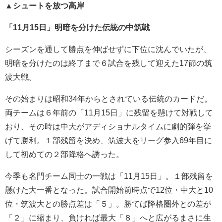
▲
シュートを放つ高岸
「11月15日」明暗を分けた伝統の中筑戦
シーズンを通して勝点を伸ばせずに下位に沈んでいたが、
明暗を分けたのは終了まで６試合を残して迎えた17節の筑
波大戦。
その始まりは昭和34年からとされている伝統のカードだ。
両チームは６年前の「11月15日」に残留を懸けて対戦して
おり、その時は中大がアディショナルタイムに劇的弾を挙
げて勝利。１部残留を決め、筑波大をリーグ参入69年目に
して初めての２部降格へ誘った。
今季も名門チーム同士の一戦は「11月15日」。１部残留を
懸けた大一番となった。試合開始前時点で12位・中大と10
位・筑波大との勝点差は「５」。勝てば降格圏外との差が
「２」に縮まり、負ければ最大「８」へと広がるまさに生