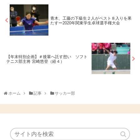
青木、工藤の下級生２人がベスト８入りを果
たすー2020年関東学生卓球選手権大会
【年末特別企画】＃後輩へ託す想い ソフト
テニス部主将 宮崎悠登（経４）
ホーム
記事
サッカー部