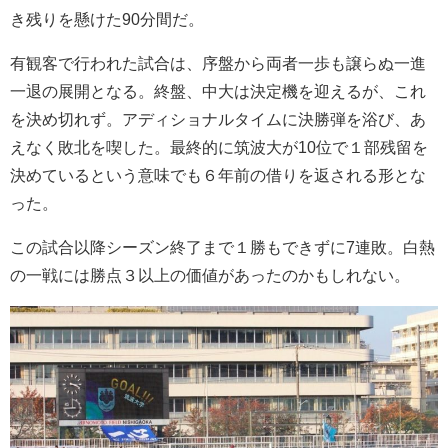
き残りを懸けた90分間だ。
有観客で行われた試合は、序盤から両者一歩も譲らぬ一進
一退の展開となる。終盤、中大は決定機を迎えるが、これ
を決め切れず。アディショナルタイムに決勝弾を浴び、あ
えなく敗北を喫した。最終的に筑波大が10位で１部残留を
決めているという意味でも６年前の借りを返される形とな
った。
この試合以降シーズン終了まで１勝もできずに7連敗。白熱
の一戦には勝点３以上の価値があったのかもしれない。