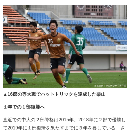
▲
16節の専大戦でハットトリックを達成した栗山
１年での１部復帰へ
直近での中大の２部降格は2015年。2018年に２部で優勝し
て2019年に１部復帰を果たすまでに３年を要している。さ