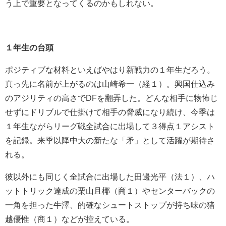
う上で重要となってくるのかもしれない。
１年生の台頭
ポジティブな材料といえばやはり新戦力の１年生だろう。
真っ先に名前が上がるのは山崎希一（経１）。興国仕込み
のアジリティの高さでDFを翻弄した。どんな相手に物怖じ
せずにドリブルで仕掛けて相手の脅威になり続け、今季は
１年生ながらリーグ戦全試合に出場して３得点１アシスト
を記録。来季以降中大の新たな「矛」として活躍が期待さ
れる。
彼以外にも同じく全試合に出場した田邊光平（法１）、ハ
ットトリック達成の栗山且椰（商１）やセンターバックの
一角を担った牛澤、的確なシュートストップが持ち味の猪
越優惟（商１）などが控えている。