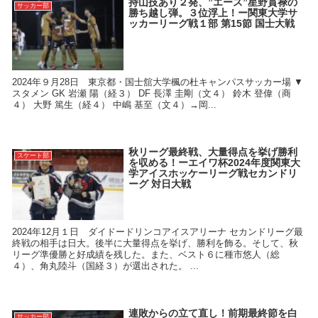
持山技あり２発、”エース”星野貫禄の
サッカー部
勝ち越し弾。３位浮上！ー関東大学サ
ッカーリーグ戦１部 第15節 国士大戦
2024年９月28日 東京都・国士舘大学楓の杜キャンパスサッカー場 ▼
スタメン GK 岩瀬 陽（経３） DF 長澤 圭剛（文４） 鈴木 登偉（商
４） 大野 篤生（経４） 中嶋 基至（文４）→岡...
秋リーグ最終戦、大量得点を挙げ勝利
スケート部
を収める！ーエイワ杯2024年度関東大
学アイスホッケーリーグ戦セカンドリ
ーグ 対日大戦
2024年12月１日 ダイドードリンコアイスアリーナ セカンドリーグ最
終戦の相手は日大。後半に大量得点を挙げ、勝利を飾る。そして、秋
リーグ準優勝と好成績を残した。また、ベスト６に種市悠人（総
４）、角丸陸斗（国経３）が選出された。 ...
連敗からの立て直し！前期最終節を白
サッカー部