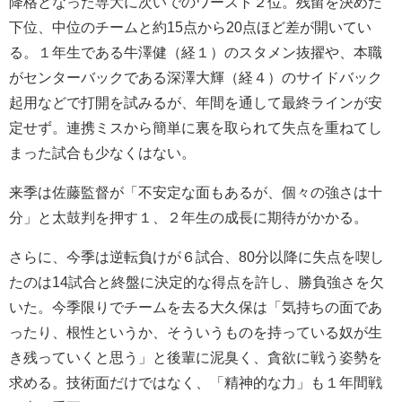
降格となった専大に次いでのワースト２位。残留を決めた
下位、中位のチームと約15点から20点ほど差が開いてい
る。１年生である牛澤健（経１）のスタメン抜擢や、本職
がセンターバックである深澤大輝（経４）のサイドバック
起用などで打開を試みるが、年間を通して最終ラインが安
定せず。連携ミスから簡単に裏を取られて失点を重ねてし
まった試合も少なくはない。
来季は佐藤監督が「不安定な面もあるが、個々の強さは十
分」と太鼓判を押す１、２年生の成長に期待がかかる。
さらに、今季は逆転負けが６試合、80分以降に失点を喫し
たのは14試合と終盤に決定的な得点を許し、勝負強さを欠
いた。今季限りでチームを去る大久保は「気持ちの面であ
ったり、根性というか、そういうものを持っている奴が生
き残っていくと思う」と後輩に泥臭く、貪欲に戦う姿勢を
求める。技術面だけではなく、「精神的な力」も１年間戦