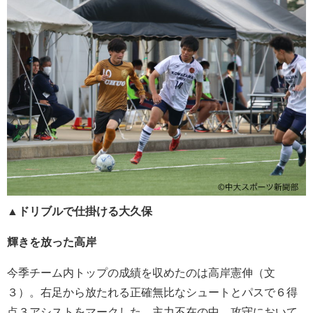
▲
ドリブルで仕掛ける大久保
輝きを放った高岸
今季チーム内トップの成績を収めたのは高岸憲伸（文
３）。右足から放たれる正確無比なシュートとパスで６得
点３アシストをマークした。主力不在の中、攻守において