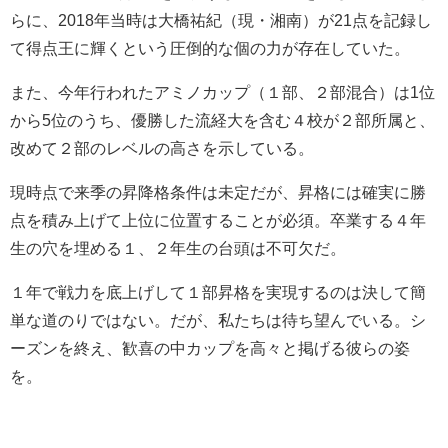
らに、2018年当時は大橋祐紀（現・湘南）が21点を記録し
て得点王に輝くという圧倒的な個の力が存在していた。
また、今年行われたアミノカップ（１部、２部混合）は1位
から5位のうち、優勝した流経大を含む４校が２部所属と、
改めて２部のレベルの高さを示している。
現時点で来季の昇降格条件は未定だが、昇格には確実に勝
点を積み上げて上位に位置することが必須。卒業する４年
生の穴を埋める１、２年生の台頭は不可欠だ。
１年で戦力を底上げして１部昇格を実現するのは決して簡
単な道のりではない。だが、私たちは待ち望んでいる。シ
ーズンを終え、歓喜の中カップを高々と掲げる彼らの姿
を。