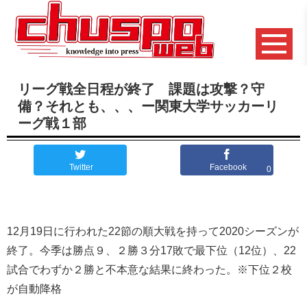
リーグ戦全日程が終了 課題は攻撃？守
備？それとも、、、ー関東大学サッカーリ
ーグ戦１部
Twitter
Facebook
0
12月19日に行われた22節の順大戦を持って2020シーズンが
終了。今季は勝点９、２勝３分17敗で最下位（12位）、22
試合でわずか２勝と不本意な結果に終わった。※下位２校
が自動降格