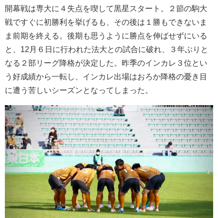
開幕戦は専大に４失点を喫して黒星スタート。２節の駒大
戦ですぐに初勝利を挙げるも、その後は１勝もできないま
ま前期を終える。後期も思うように勝点を伸ばせずにいる
と、12月６日に行われた法大との試合に破れ、３年ぶりと
なる２部リーグ降格が決定した。昨季のインカレ３位とい
う好成績から一転し、インカレ出場はおろか降格の憂き目
に遭う苦しいシーズンとなってしまった。