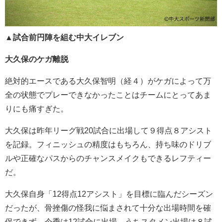
▲
試合前円陣を組む中大イレブン
大久保のケガ離脱
絶対的エースである大久保智明（経４）がケガによって万
全の状態でプレーできなかったことはチームにとってあま
りにも痛すぎた。
大久保は昨年リーグ戦20試合に出場して９得点８アシスト
を記録。フィニッシュの精度はもちろん、持ち味のドリブ
ルや正確なパスからのチャンスメイクもできるレフティー
だ。
大久保自身「12得点12アシスト」を目標に臨んだシーズン
だったが、骨挫傷の怪我に悩まされて十分な出場時間を確
保できず。今季は12試合に出場、うちスタメン出場は８試