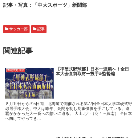
記事・写真：「中大スポーツ」新聞部
サッカー部
記事
関連記事
【準硬式野球部】日本一連覇へ！全日
準硬式野球部
本大会直前取材ー投手&監督編
８月19日からの5日間、北海道で開催される第77回全日本大学準硬式野
球選手権大会。中大は昨年、死闘を制し見事優勝を手にしている。連
覇がかかった大一番への想いに迫る。 大山北斗（商４＝興南） 全日本
へ向けてやってき...