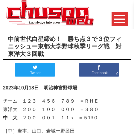
中前世代白星締め！ 勝ち点３で３位フィ
ニッシュー東都大学野球秋季リーグ戦 対
東洋大３回戦
Twitter
Facebook
0
2023年10月18日 明治神宮野球場
チーム １２３ ４５６ ７８９ ＝ＲＨＥ
東洋大 ２００ １００ ０００ ＝３８０
中 大
２００ ００１ １１ｘ ＝５13０
［中］岩本、山口、岩城ー野呂田