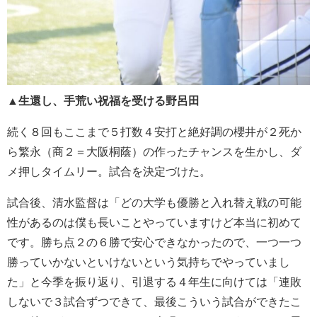
▲生還し、手荒い祝福を受ける野呂田
続く８回もここまで５打数４安打と絶好調の櫻井が２死か
ら繁永（商２＝大阪桐蔭）の作ったチャンスを生かし、ダ
メ押しタイムリー。試合を決定づけた。
試合後、清水監督は「どの大学も優勝と入れ替え戦の可能
性があるのは僕も長いことやっていますけど本当に初めて
です。勝ち点２の６勝で安心できなかったので、一つ一つ
勝っていかないといけないという気持ちでやっていまし
た」と今季を振り返り、引退する４年生に向けては「連敗
しないで３試合ずつできて、最後こういう試合ができたこ