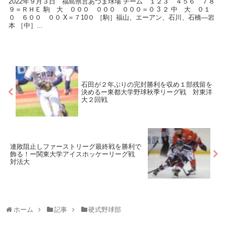
2022年９月３日 福島県営あづま球場 チーム １２３ ４５６ ７８
９＝ＲＨＥ 駒 大 ０００ ０００ ０００＝０ 3 ２ 中 大 ０１
０ ６００ ００ X＝７10０ ［駒］福山、エーアン、石川、石橋―岩
本 ［中］...
石田が２年ぶりの完封勝利を収め１部残留を
決めるー東都大学野球秋季リーグ戦 対東洋
大２回戦
連敗阻止しファーストリーグ最終戦を勝利で
飾る！ー関東大学アイスホッケーリーグ戦
対法大
ホーム
記事
硬式野球部