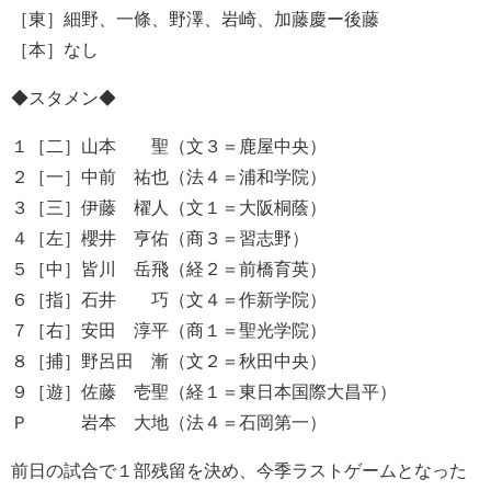
［東］細野、一條、野澤、岩崎、加藤慶ー後藤
［本］なし
◆スタメン◆
１［二］山本 聖（文３＝鹿屋中央）
２［一］中前 祐也（法４＝浦和学院）
３［三］伊藤 櫂人（文１＝大阪桐蔭）
４［左］櫻井 亨佑（商３＝習志野）
５［中］皆川 岳飛（経２＝前橋育英）
６［指］石井 巧（文４＝作新学院）
７［右］安田 淳平（商１＝聖光学院）
８［捕］野呂田 漸（文２＝秋田中央）
９［遊］佐藤 壱聖（経１＝東日本国際大昌平）
Ｐ 岩本 大地（法４＝石岡第一）
前日の試合で１部残留を決め、今季ラストゲームとなった