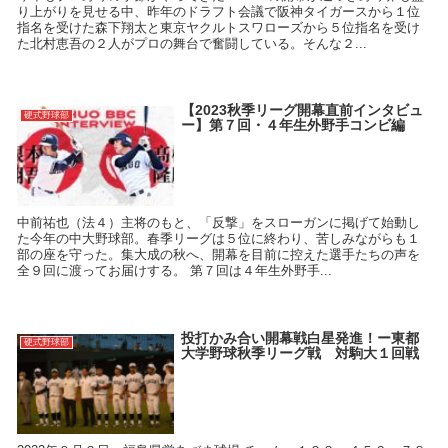
り上がりを見せる中、昨年のドラフト会議で阪神タイガースから１位
指名を受けた森下翔太と東京ヤクルトスワローズから５位指名を受け
た北村恵吾の２人がプロの舞台で奮闘している。そんな２...
【2023秋季リーグ開幕直前インタビュ
硬式野球部
ー】第７回・４年生外野手コンビ編
中前祐也（法４）主将のもと、「反撃」をスローガンに掲げて始動し
た今年の中大野球部。春季リーグは５位に終わり、苦しみながらも１
部の座を守った。集大成の秋へ、開幕を目前に控えた選手たちの声を
全９回に渡ってお届けする。 第７回は４年生外野手...
投打かみ合い開幕戦白星発進！ー東都
硬式野球部
大学野球秋季リーグ戦 対駒大１回戦