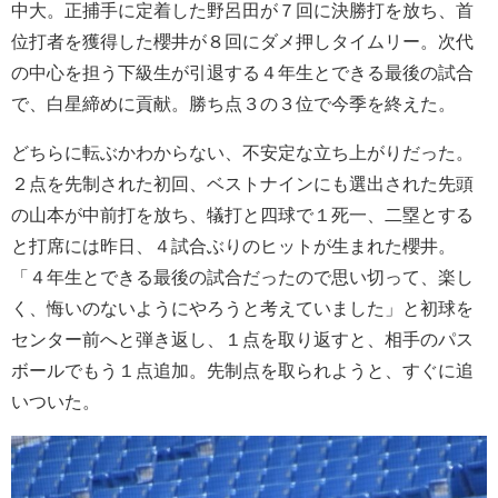
中大。正捕手に定着した野呂田が７回に決勝打を放ち、首
位打者を獲得した櫻井が８回にダメ押しタイムリー。次代
の中心を担う下級生が引退する４年生とできる最後の試合
で、白星締めに貢献。勝ち点３の３位で今季を終えた。
どちらに転ぶかわからない、不安定な立ち上がりだった。
２点を先制された初回、ベストナインにも選出された先頭
の山本が中前打を放ち、犠打と四球で１死一、二塁とする
と打席には昨日、４試合ぶりのヒットが生まれた櫻井。
「４年生とできる最後の試合だったので思い切って、楽し
く、悔いのないようにやろうと考えていました」と初球を
センター前へと弾き返し、１点を取り返すと、相手のパス
ボールでもう１点追加。先制点を取られようと、すぐに追
いついた。