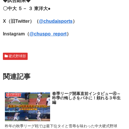
◆試合結果◆
〇中大 ５－ ３ 東洋大●
X（旧Twitter）（
@chudaisports
）
Instagram（
@chuspo_report
）
硬式野球部
関連記事
春季リーグ開幕直前インタビュー④～
硬式野球部
昨季の悔しさをバネに！頼れる３年生
編
昨年の秋季リーグ戦では最下位タイと雪辱を味わった中大硬式野球