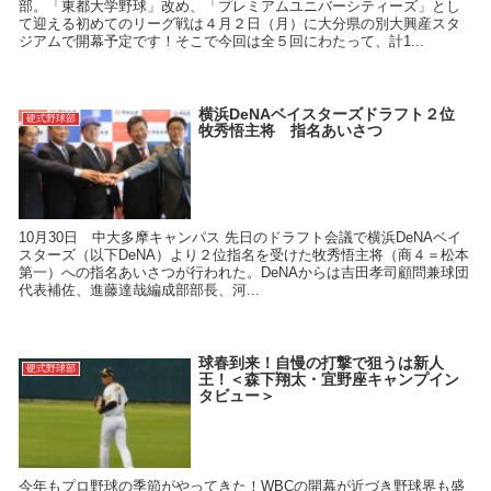
部。「東都大学野球」改め、「プレミアムユニバーシティーズ」とし
て迎える初めてのリーグ戦は４月２日（月）に大分県の別大興産スタ
ジアムで開幕予定です！そこで今回は全５回にわたって、計1...
横浜DeNAベイスターズドラフト２位
硬式野球部
牧秀悟主将 指名あいさつ
10月30日 中大多摩キャンパス 先日のドラフト会議で横浜DeNAベイ
スターズ（以下DeNA）より２位指名を受けた牧秀悟主将（商４＝松本
第一）への指名あいさつが行われた。DeNAからは吉田孝司顧問兼球団
代表補佐、進藤達哉編成部部長、河...
球春到来！自慢の打撃で狙うは新人
硬式野球部
王！＜森下翔太・宜野座キャンプイン
タビュー＞
今年もプロ野球の季節がやってきた！WBCの開幕が近づき野球界も盛