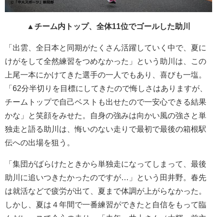
▲チーム内トップ、全体11位でゴールした助川
「出雲、全日本と同期がたくさん活躍していく中で、夏に
けがをして全然練習をつめなかった」という助川は、この
上尾一本にかけてきた選手の一人でもあり、喜びも一塩。
「62分半切りを目標にしてきたので悔しさはありますが、
チームトップで自己ベストも出せたので一安心できる結果
かな」と笑顔をみせた。自身の強みは向かい風の強さと単
独走と語る助川は、悔いのない走りで最初で最後の箱根駅
伝への出場を狙う。
「集団がばらけたときから単独走になってしまって、最後
助川に追いつきたかったのですが…」という田井野。春先
は就活などで疲労が出て、夏まで体調が上がらなかった。
しかし、夏は４年間で一番練習ができたと自信をもって臨