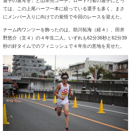
選手の選考を」と山本亮コーチ。ロード巧者の選手にとっ
ては、この上尾ハーフ一本に絞っている選手も多く、まさ
にメンバー入りに向けての覚悟で今回のレースを迎えた。
チーム内ワンツーを飾ったのは、助川拓海（経４）、田井
野悠介（文４）の４年生二人。いずれも62分36秒と62分39
秒の好タイムでのフィニッシュで４年生の意地を見せた。