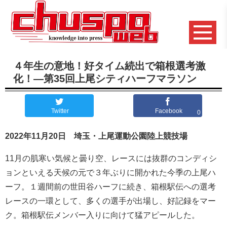
４年生の意地！好タイム続出で箱根選考激
化！―第35回上尾シティハーフマラソン
Twitter
Facebook
0
2022年11月20日 埼玉・上尾運動公園陸上競技場
11月の肌寒い気候と曇り空、レースには抜群のコンディシ
ョンといえる天候の元で３年ぶりに開かれた今季の上尾ハ
ーフ。１週間前の世田谷ハーフに続き、箱根駅伝への選考
レースの一環として、多くの選手が出場し、好記録をマー
ク。箱根駅伝メンバー入りに向けて猛アピールした。