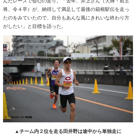
んだレースで会心の走り。「去年、井上さん（大輝・前主
将、令４卒）が、納得して満足して最後の箱根駅伝を走っ
たのをみていたので、自分もあんな風にきれいな終わり方
がしたい」と目標を語った。
▲チーム内２位を走る田井野は途中から単独走に