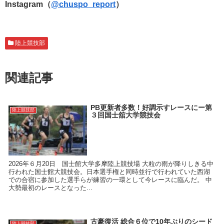
Instagram（
@chuspo_report
）
陸上競技部
関連記事
PB更新者多数！好調示すレースにー第
陸上競技部
３回国士舘大学競技会
2026年６月20日 国士館大学多摩陸上競技場 大粒の雨が降りしきる中
行われた国士館大競技会。日本選手権と同時並行で行われていた西湖
での合宿に参加した選手らが練習の一環として今レースに臨んだ。 中
大勢最初のレースとなった...
古豪復活 総合６位で10年ぶりのシード
陸上競技部