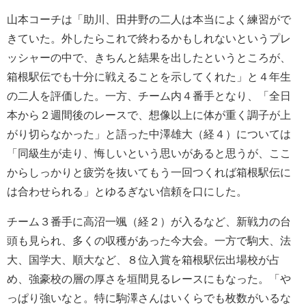
山本コーチは「助川、田井野の二人は本当によく練習がで
きていた。外したらこれで終わるかもしれないというプレ
ッシャーの中で、きちんと結果を出したというところが、
箱根駅伝でも十分に戦えることを示してくれた」と４年生
の二人を評価した。一方、チーム内４番手となり、「全日
本から２週間後のレースで、想像以上に体が重く調子が上
がり切らなかった」と語った中澤雄大（経４）については
「同級生が走り、悔しいという思いがあると思うが、ここ
からしっかりと疲労を抜いてもう一回つくれば箱根駅伝に
は合わせられる」とゆるぎない信頼を口にした。
チーム３番手に高沼一颯（経２）が入るなど、新戦力の台
頭も見られ、多くの収穫があった今大会。一方で駒大、法
大、国学大、順大など、８位入賞を箱根駅伝出場校が占
め、強豪校の層の厚さを垣間見るレースにもなった。「や
っぱり強いなと。特に駒澤さんはいくらでも枚数がいるな