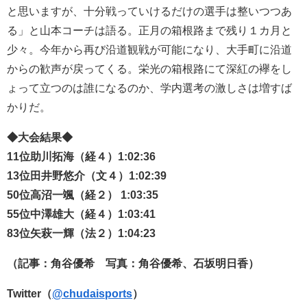
と思いますが、十分戦っていけるだけの選手は整いつつあ
る」と山本コーチは語る。正月の箱根路まで残り１カ月と
少々。今年から再び沿道観戦が可能になり、大手町に沿道
からの歓声が戻ってくる。栄光の箱根路にて深紅の襷をし
ょって立つのは誰になるのか、学内選考の激しさは増すば
かりだ。
◆大会結果◆
11位助川拓海（経４）1:02:36
13位田井野悠介（文４）1:02:39
50位高沼一颯（経２） 1:03:35
55位中澤雄大（経４）1:03:41
83位矢萩一輝（法２）1:04:23
（記事：角谷優希 写真：角谷優希、石坂明日香）
Twitter（
@chudaisports
）