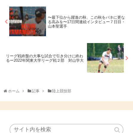
〜最下位から躍進の秋、この秋をバネに更な
る高みを〜17日間連続インタビュー７日目・
山本聖選手
リーグ戦終盤の大事な試合で引き分けに終わ
るー2022年関東大学リーグ戦２部 対山学大
ホーム
記事
陸上競技部