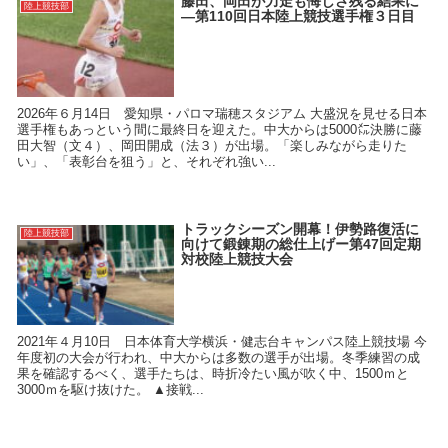
藤田、岡田が力走も悔しさ残る結果に
陸上競技部
―第110回日本陸上競技選手権３日目
2026年６月14日 愛知県・パロマ瑞穂スタジアム 大盛況を見せる日本
選手権もあっという間に最終日を迎えた。中大からは5000㍍決勝に藤
田大智（文４）、岡田開成（法３）が出場。「楽しみながら走りた
い」、「表彰台を狙う」と、それぞれ強い...
トラックシーズン開幕！伊勢路復活に
陸上競技部
向けて鍛錬期の総仕上げー第47回定期
対校陸上競技大会
2021年４月10日 日本体育大学横浜・健志台キャンパス陸上競技場 今
年度初の大会が行われ、中大からは多数の選手が出場。冬季練習の成
果を確認するべく、選手たちは、時折冷たい風が吹く中、1500ｍと
3000ｍを駆け抜けた。 ▲接戦...