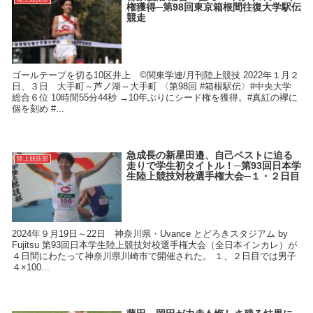
権獲得─第98回東京箱根間往復大学駅伝
競走
ゴールテープを切る10区井上 ©関東学連/月刊陸上競技 2022年１月２
日、３日 大手町～芦ノ湖～大手町 〈第98回 #箱根駅伝〉#中央大学
総合６位 10時間55分44秒 →10年ぶりにシード権を獲得。#真紅の襷に
個を刻め #...
急成長の新星田邉、自己ベストに迫る
陸上競技部
走りで学生初タイトル！─第93回日本学
生陸上競技対校選手権大会─１・２日目
2024年９月19日～22日 神奈川県・Uvance とどろきスタジアム by
Fujitsu 第93回日本学生陸上競技対校選手権大会（全日本インカレ）が
４日間にわたって神奈川県川崎市で開催された。 １、２日目では男子
４×100...