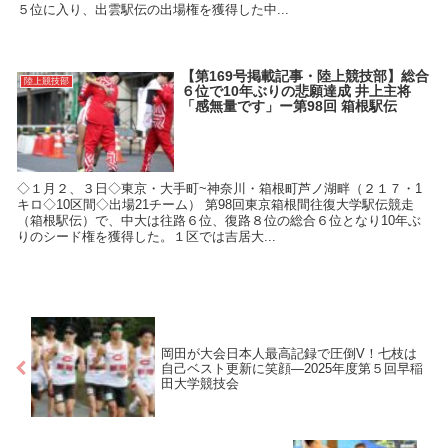
５位に入り、出雲駅伝の出場権を獲得した中...
【第169号掲載記事・陸上競技部】総合
陸上競技部
６位で10年ぶりの悲願達成 井上主将
「感無量です」ー第98回 箱根駅伝
◇１月２、３日◇東京・大手町~神奈川・箱根町芦ノ湖畔（２１７・1
キロ◇10区間◇出場21チーム） 第98回東京箱根間往復大学駅伝競走
（箱根駅伝）で、中大は往路６位、復路８位の総合６位となり10年ぶ
りのシード権を獲得した。１区では吉居大...
岡田が大会日本人最高記録で圧倒V！七枝は
自己ベスト更新に笑顔―2025年度第５回早稲
田大学競技会