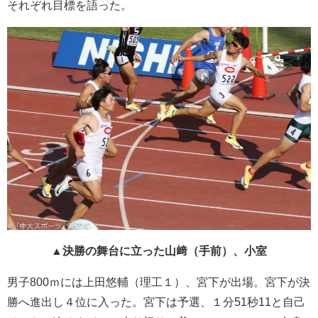
それぞれ目標を語った。
▲決勝の舞台に立った山﨑（手前）、小室
男子800ｍには上田悠輔（理工１）、宮下が出場。宮下が決
勝へ進出し４位に入った。宮下は予選、１分51秒11と自己