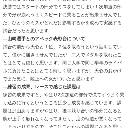
決勝ではスタートの部分でミスをしてしまい１次加速の部
分で形が崩れうまくスピードに乗ることが出来ませんでし
た。ひとつのミスがどれだけ影響するかを改めて実感する
試合だったと思います
―山﨑選手とのアベック表彰台について
試合の前から天心と１位、２位を取ろうという話をしてい
て、僅かに届きませんでしたが、二人でメダルを取れたこ
とはとても嬉しく思います。同じ大学で同じ学年のライバ
ルに負けたことはとても悔しく思いますが、天心のおかげ
でまた更に、陸上への火がついたと思います
―練習の成果、レースで感じた課題は
練習の成果ですと、やはり2次加速の部分で慌てずうまく乗
り込みに行くというところは少し成長を感じています。課
題は沢山ありますがやはり、後半競り合いの部分になると
腕が上手く触れなくなってきたり、足の軌道が悪くなって
しまったりするので、そこはこれからの課題になると思い