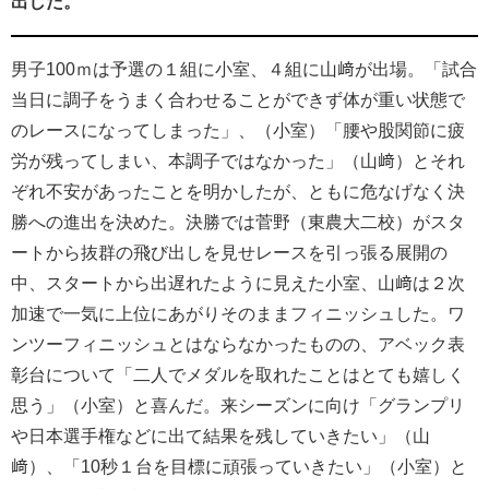
出した。
男子100ｍは予選の１組に小室、４組に山﨑が出場。「試合
当日に調子をうまく合わせることができず体が重い状態で
のレースになってしまった」、（小室）「腰や股関節に疲
労が残ってしまい、本調子ではなかった」（山﨑）とそれ
ぞれ不安があったことを明かしたが、ともに危なげなく決
勝への進出を決めた。決勝では菅野（東農大二校）がスタ
ートから抜群の飛び出しを見せレースを引っ張る展開の
中、スタートから出遅れたように見えた小室、山﨑は２次
加速で一気に上位にあがりそのままフィニッシュした。ワ
ンツーフィニッシュとはならなかったものの、アベック表
彰台について「二人でメダルを取れたことはとても嬉しく
思う」（小室）と喜んだ。来シーズンに向け「グランプリ
や日本選手権などに出て結果を残していきたい」（山
﨑）、「10秒１台を目標に頑張っていきたい」（小室）と