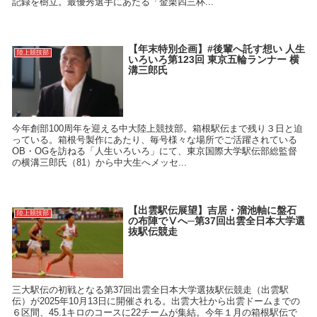
記録を樹立。最優秀選手にあたる「金栗四三杯...
【年末特別企画】#後輩へ託す想い 人生
陸上競技部
いろいろ第123回 東京五輪ランナー 横
溝三郎氏
今年創部100周年を迎える中大陸上競技部。箱根駅伝まで残り３日と迫
っている。箱根号製作にあたり、毎号様々な場所でご活躍されている
OB・OGを訪ねる「人生いろいろ」にて、東京国際大学駅伝部総監督
の横溝三郎氏（81）から中大生へメッセ...
【出雲駅伝展望】吉居・溜池軸に盤石
陸上競技部
の布陣でⅤへ─第37回出雲全日本大学選
抜駅伝競走
三大駅伝の初戦となる第37回出雲全日本大学選抜駅伝競走（出雲駅
伝）が2025年10月13日に開催される。出雲大社から出雲ドームまでの
６区間、45.1キロのコースに22チームが集結。今年１月の箱根駅伝で