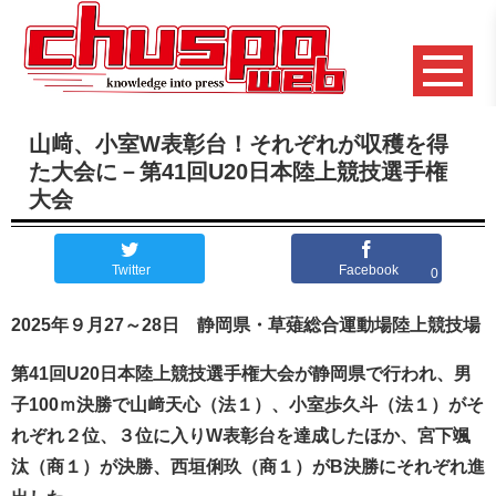
山﨑、小室W表彰台！それぞれが収穫を得
た大会に－第41回U20日本陸上競技選手権
大会
Twitter
Facebook
0
2025年９月27～28日 静岡県・草薙総合運動場陸上競技場
第41回U20日本陸上競技選手権大会が静岡県で行われ、男
子100ｍ決勝で山﨑天心（法１）、小室歩久斗（法１）がそ
れぞれ２位、３位に入りW表彰台を達成したほか、宮下颯
汰（商１）が決勝、西垣俐玖（商１）がB決勝にそれぞれ進