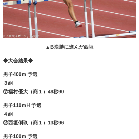
▲B決勝に進んだ西垣
◆大会結果◆
男子400ｍ 予選
３組
⑦福村優大（商１）49秒90
男子110ｍH 予選
４組
②西垣俐玖（商１）13秒96
男子100ｍ 予選