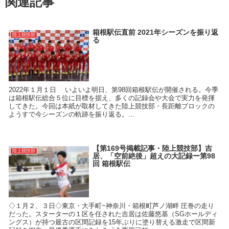
関連記事
箱根駅伝直前 2021年シーズンを振り返
陸上競技部
る
2022年１月１日 いよいよ明日、第98回箱根駅伝が開催される。今季
は箱根駅伝総合５位に目標を据え、多くの記録会や大会で実力を発揮
してきた。今回は本紙が取材してきた陸上競技部・長距離ブロックの
ようすで今シーズンの軌跡を振り返る。...
【第169号掲載記事・陸上競技部】吉
陸上競技部
居、「空前絶後」超えの大記録ー第98
回 箱根駅伝
◇１月２、３日◇東京・大手町~神奈川・箱根町芦ノ湖畔 圧巻の走り
だった。スターターの１区を任された吉居は佐藤悠基（SGホールディ
ングス）が持つ最古の区間記録を15年ぶりに塗り替える激走で区間新