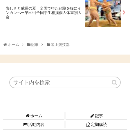
悔しさと成長の夏 全国で得た経験を糧にイ
ンカレへー第50回全国学生相撲個人体重別大
会
ホーム
記事
陸上競技部
ホーム
記事
活動内容
定期購読