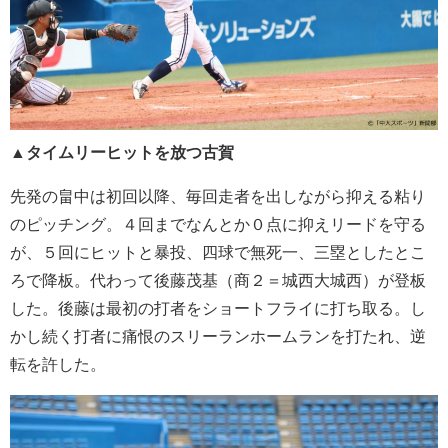
▲タイムリーヒットを放つ古賀
先発の畠中は初回以降、
毎回走者を出しながら抑える粘り
のピッチング。４回までなんとか０点に抑えリードを守る
が、５回にヒットと暴投、四球で無死一、三塁としたとこ
ろで降板。
代わって後藤茂基（商２＝城西大城西）が登板
した。後藤は最初の打者をショートフライに打ち取る。
し
かし続く打者に痛恨のスリーランホームランを打たれ、逆
転を許した。