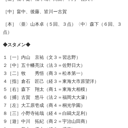
［中］畠中、後藤、皆川ー古賀
［本］〈亜〉山本卓（５回、３点）〈中〉森下（６回、３
点）
◆スタメン◆
１［一］内山 京祐（文３＝習志野）
２［中］五十幡亮汰（法３＝佐野日大）
３［二］牧 秀悟（商３＝松本第一）
４［指］倉石 匠己（経３＝東海大市原望洋）
５［右］森下 翔太（商１＝東海大相模）
６［捕］古賀 悠斗（法２＝福岡大大濠）
７［左］大工原壱成（商４＝桐光学園）
８［三］小野寺祐哉（経４＝白鷗大足利）
９［遊］中川 拓紀（商２＝宇治山田商）