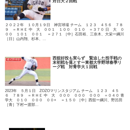
対日大２回戦
２０２２年 １０月１９日 神宮球場 チーム １２３ ４５６ ７８
９ ＝ＲＨＥ 中 大 ００１ １００ ０１０ ＝３７０ 日 大 ０
００ １０１ ００１ ＝２７１ ［中］石田裕、三奈木、大栄ー綱川
［日］山内翔、杉本、...
西舘好投も実らず 緊迫した投手戦の
硬式野球部
末初戦を落とすー東都大学野球春季リ
ーグ戦 対青学大１回戦
2023年 ５月１日 ZOZOマリンスタジアム チーム １２３ ４５
６ ７８９ ＝ＲＨＥ 中 大 ０００ ０００ ０００ ＝０４０ 青
学大 ０１０ ０００ ００× ＝１５０ ［中］西舘ー綱川、野呂田
［青］下村ー渡部...