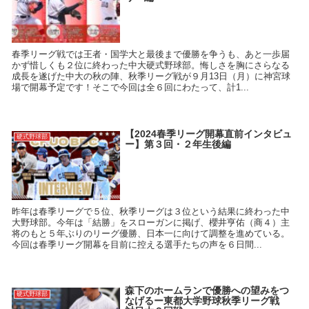
春季リーグ戦では王者・国学大と最後まで優勝を争うも、あと一歩届
かず惜しくも２位に終わった中大硬式野球部。悔しさを胸にさらなる
成長を遂げた中大の秋の陣、秋季リーグ戦が９月13日（月）に神宮球
場で開幕予定です！そこで今回は全６回にわたって、計1...
【2024春季リーグ開幕直前インタビュ
硬式野球部
ー】第３回・２年生後編
昨年は春季リーグで５位、秋季リーグは３位という結果に終わった中
大野球部。今年は「結勝」をスローガンに掲げ、櫻井亨佑（商４）主
将のもと５年ぶりのリーグ優勝、日本一に向けて調整を進めている。
今回は春季リーグ開幕を目前に控える選手たちの声を６日間...
森下のホームランで優勝への望みをつ
硬式野球部
なげるー東都大学野球秋季リーグ戦