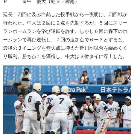
Ｐ 畠中 優大（経３＝樟南）
延長十四回に及ぶ白熱した投手戦から一夜明け、
四回戦が
行われた。中大は２回に２点を先制するが、５回にスリー
ランホームランを浴び逆転を許す。
しかし６回に森下のホ
ームランで再び逆転し、７回の追加点で６ー３とすると、
最後の３イニングを無失点に抑えた皆川が試合を締めくく
り勝利。
勝ち点１を獲得し、中大は３位タイに浮上した。