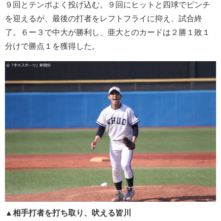
９回とテンポよく投げ込む。９回にヒットと四球でピンチ
を迎えるが、最後の打者をレフトフライに抑え、
試合終
了。６ー３で中大が勝利し、
亜大とのカードは２勝１敗１
分けで勝点１を獲得した。
▲相手打者を打ち取り、吠える皆川