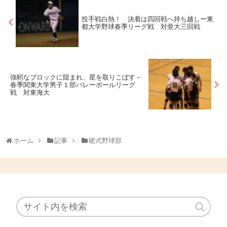
投手戦白熱！ 決着は四回戦へ持ち越しー東
都大学野球春季リーグ戦 対亜大三回戦
強靭なブロックに阻まれ、星を取りこぼす－
春季関東大学男子１部バレーボールリーグ
戦 対東海大
ホーム
記事
硬式野球部