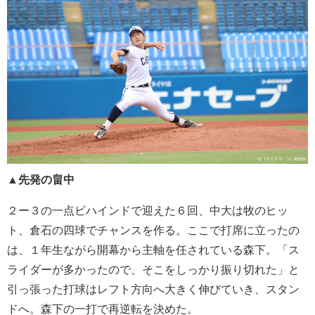
▲先発の畠中
２ー３の一点ビハインドで迎えた６回、中大は牧のヒッ
ト、
倉石の四球でチャンスを作る。ここで打席に立ったの
は、
１年生ながら開幕から主軸を任されている森下。「ス
ライダーが多かったので、
そこをしっかり振り切れた」と
引っ張った打球はレフト方向へ大きく伸びて
いき、スタン
ドへ。森下の一打で再逆転を決めた。