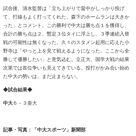
試合後、清水監督は「立ち上がりで畠中がしっかり投げ
て、打線もよく打ってくれた。森下のホームランは大きか
った」とコメント。この勝利で中大は勝ち点１を獲得し、
合計の勝ち点は２。暫定３位タイに浮上し、３季連続入替
戦の可能性は無くなった。久々のスタメン起用に応えた小
野寺は「やっと上を見て戦えるようになった。ここから全
勝して優勝したい」と意気込む。立正大、国学大戦の結果
次第では首位争いも見えてきている。投打がかみ合い始め
た中大の勢いは、まだ止まらない。
◆試合結果◆
中大
６－３亜大
記事・写真：「中大スポーツ」新聞部