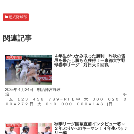
硬式野球部
関連記事
４年生がつかみ取った勝利 昨秋の雪
硬式野球部
辱を果たし勝ち点獲得！ー東都大学野
球春季リーグ 対日大２回戦
2025年４月24日 明治神宮野球
場 チ
ーム １２３ ４５６ ７８９＝ＲＨＥ 中 大 ０００ ０２０ ０
００＝２７２ 日 大 ０１０ ０００ ０００＝１４３ ［日...
秋季リーグ開幕直前インタビュー⑥～
硬式野球部
２年ぶりVへのキーマン！４年生バッテ
リー編