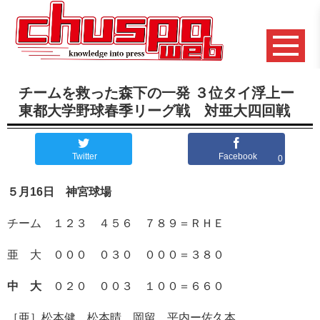
チームを救った森下の一発 ３位タイ浮上ー
東都大学野球春季リーグ戦 対亜大四回戦
Twitter
Facebook
0
５月16日 神宮球場
チーム １２３ ４５６ ７８９＝ＲＨＥ
亜 大 ０００ ０３０ ０００＝３８０
中 大
０２０ ００３ １００＝６６０
［亜］松本健、松本晴、岡留、平内ー佐久本