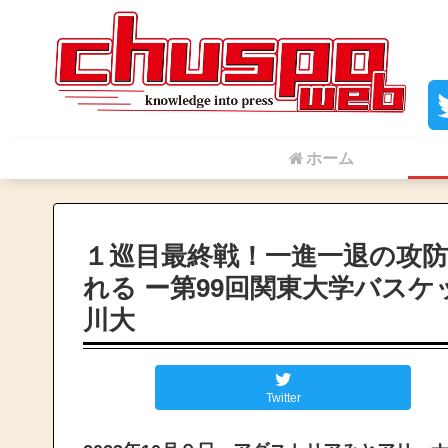
ホーム
１巡目最終戦！一進一退の攻防
れる ー第99回関東大学バスケ
川大
Twitter