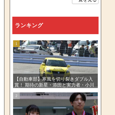
ランキング
【自動車部】寒風を切り裂きダブル入
賞！ 期待の新星・添田と実力者・小川
が魅せたー関東学生ジムカーナ新人戦
大会2026