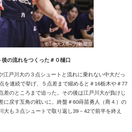
ト後の流れをつくった＃０樋口
ルや江戸川大の３点シュートと流れに乗れない中大だっ
点を連続で挙げ、５点差まで縮めると＃16栃木や＃77
点差のところまで迫った。その後は江戸川大が負けじ
差に戻す互角の戦いに。終盤＃60蒔苗勇人（商４）の
大も３点シュートで取り返し39－42で前半を終え