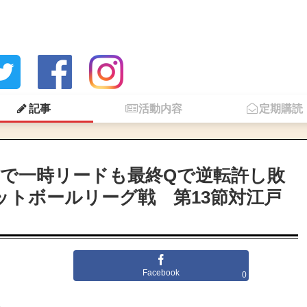
記事
活動内容
定期購読
で一時リードも最終Qで逆転許し敗
ットボールリーグ戦 第13節対江戸
Facebook
0