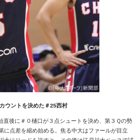
カウントを決めた＃25西村
始直後に＃０樋口が３点シュートを決め、第３Ｑの勢
第に点差を縮め始める。焦る中大はファールが目立