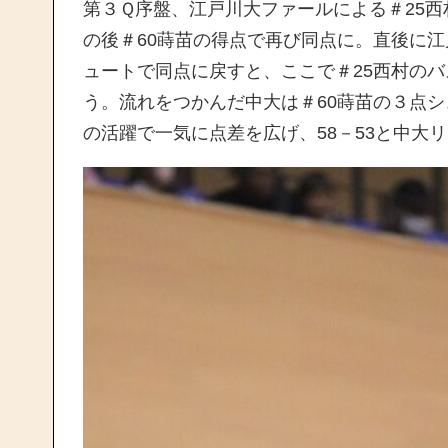
第３Ｑ序盤、江戸川大ファールによる＃25
の後＃60蒔苗の得点で再び同点に。直後に
ュートで同点に戻すと、ここで＃25西村の
う。流れをつかんだ中大は＃60蒔苗の３点シ
の活躍で一気に点差を広げ、58－53と中大