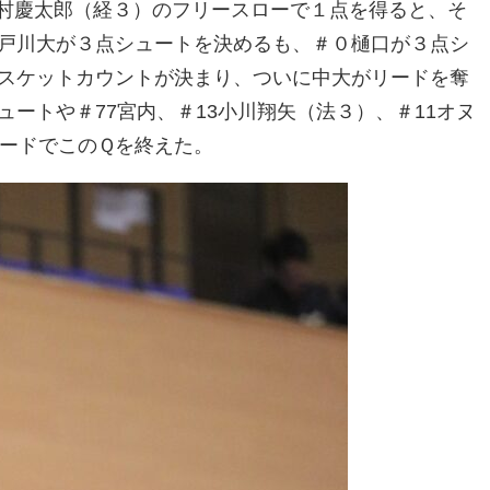
西村慶太郎（経３）のフリースローで１点を得ると、そ
江戸川大が３点シュートを決めるも、＃０樋口が３点シ
バスケットカウントが決まり、ついに中大がリードを奪
ュートや＃77宮内、＃13小川翔矢（法３）、＃11オヌ
リードでこのＱを終えた。