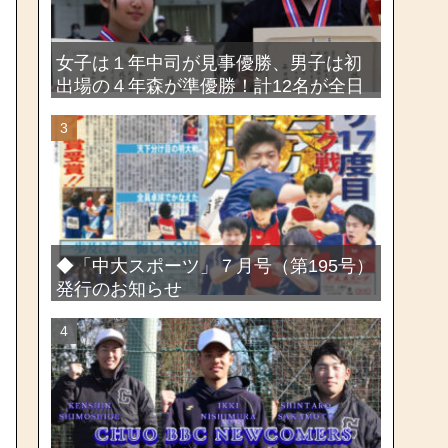
女子は１年中司が見事優勝、男子は初
出場の４年森が準優勝！計12名が全日
本出場権を獲得―第58回関東女子学生
剣道選手権大会・第72回関東学生剣道
選手権大会
◆「中大スポーツ」７月号（第195号）
発行のお知らせ