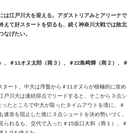
ナ
には江戸川大を迎える。アダストリアみとアリーナで
終えて好スタートを切るも、続く神奈川大戦では敗北
つなげたい。
、＃11オヌ太郎（商３）、＃22島﨑輝（商２）、＃
スタート。中大は序盤から＃11オヌらが積極的に攻め
江戸川大は連続得点でリードすると、そこから３点シ
なったところで中大が取ったタイムアウトを境に、＃
も速攻を阻止した後に３点シュートを決め勢いづく。
見られるも、交代で入った＃15坂口大和（商１）、＃
で第１Ｑを終えた。