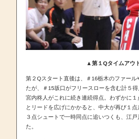
▲
第１Qタイムアウ
第２Qスタート直後は、＃16栃木のファー
たが、＃15坂口がフリースローを含む計５得
宮内柊人がこれに続き連続得点。わずかに１
とリードを広げにかかると、中大が再び１点
３点シュートで一時同点に追いつくも、江戸川
た。