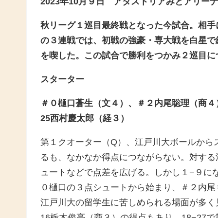
2023年10月９日 アダストリアみとアリー
秋リーグ１巡目最終戦となった今試合。相手
の３連戦では、初戦の強豪・専大戦を白星で
を喫した。この試合で勝利をつかみ２巡目に
スターター
＃０樋口蒼生（文４）、＃２内尾聡理（商４）
25西村慶太郎（経３）
第１クオーター（Q）、江戸川大ボールから
るも、なかなか得点につながらない。対する
ュートなどで点差を広げる。しかし１−９に
０樋口の３点シュートから始まり、＃２内尾
江戸川大の留学生に苦しめられる場面が多く
16栃木俊亮（商３）の得点もあり、18−27