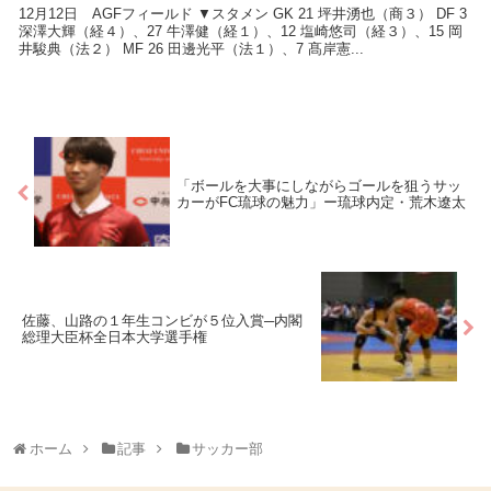
12月12日 AGFフィールド ▼スタメン GK 21 坪井湧也（商３） DF 3
深澤大輝（経４）、27 牛澤健（経１）、12 塩崎悠司（経３）、15 岡
井駿典（法２） MF 26 田邊光平（法１）、7 髙岸憲...
「ボールを大事にしながらゴールを狙うサッ
カーがFC琉球の魅力」ー琉球内定・荒木遼太
佐藤、山路の１年生コンビが５位入賞─内閣
総理大臣杯全日本大学選手権
ホーム
記事
サッカー部