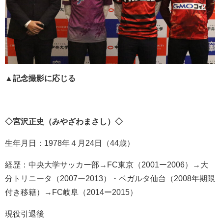
▲記念撮影に応じる
◇宮沢正史（みやざわまさし）◇
生年月日：1978年４月24日（44歳）
経歴：中央大学サッカー部→FC東京（2001ー2006）→大
分トリニータ（2007ー2013）・ベガルタ仙台（2008年期限
付き移籍）→FC岐阜（2014ー2015）
現役引退後