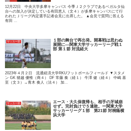
12月22日 中央大学多摩キャンパス 今季Ｊ２クラブであるベガルタ仙
台への加入が決定している有田恵人（文４）が多摩キャンパスにて行
われたＪリーグ内定選手記者会見に出席した。 ▲会見で質問に答える
有田 ...
１部の舞台で再出発。開幕戦は思わぬ
サッカー部
展開に―関東大学サッカーリーグ戦１
部 第１節 対流経大
2023年４月２日 流通経済大学RKUフットボールフィールド ▼スタメ
ン GK 猪越 優惟（商４） DF 常藤 奏（経１） 牛澤 健（経４） 中嶋 基
至（文３）→青木 奏人（法４） 加...
エース・大久保復帰も、相手の牙城崩
サッカー部
せず。完封負けで５連敗。ー関東大学
サッカーリーグ１部 第21節 対桐蔭横
浜大学