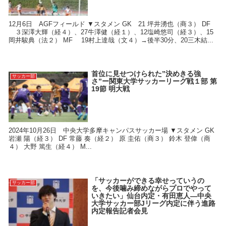
12月6日 AGFフィールド ▼スタメン GK 21 坪井湧也（商３） DF
３深澤大輝（経４）、27牛澤健（経１）、12塩崎悠司（経３）、15
岡井駿典（法２） MF 19村上達哉（文４）→後半30分、20三木結...
首位に見せつけられた”決めきる強
サッカー部
さ”ー関東大学サッカーリーグ戦１部 第
19節 明大戦
2024年10月26日 中央大学多摩キャンパスサッカー場 ▼スタメン GK
岩瀬 陽（経３） DF 常藤 奏（経２） 原 圭佑（商３） 鈴木 登偉（商
４） 大野 篤生（経４） M...
「サッカーができる幸せっていうの
サッカー部
を、今後噛み締めながらプロでやって
いきたい」仙台内定・有田恵人―中央
大学サッカー部Jリーグ内定に伴う進路
内定報告記者会見