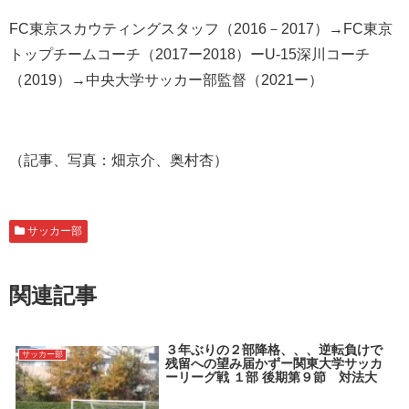
FC東京スカウティングスタッフ（2016－2017）→FC東京
トップチームコーチ（2017ー2018）ーU-15深川コーチ
（2019）→中央大学サッカー部監督（2021ー）
（記事、写真：畑京介、奥村杏）
サッカー部
関連記事
３年ぶりの２部降格、、、逆転負けで
サッカー部
残留への望み届かずー関東大学サッカ
ーリーグ戦 １部 後期第９節 対法大