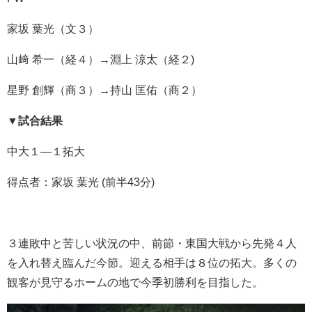
家坂 葉光（文３）
山﨑 希一（経４）→淵上 涼太（経２)
星野 創輝（商３）→持山 匡佑（商２）
▼試合結果
中大１―１拓大
得点者：家坂 葉光 (前半43分)
３連敗中と苦しい状況の中、前節・東国大戦から先発４人
を入れ替え臨んだ今節。迎える相手は８位の拓大。多くの
観客が見守るホームの地で今季初勝利を目指した。