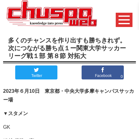
多くのチャンスを作り出すも勝ちきれず。
次につながる勝ち点１ー関東大学サッカー
リーグ戦１部 第８節 対拓大
Twitter
Facebook
0
2023
年６月10日 東京都・中央大学多摩キャンパスサッカ
ー場
▼
スタメン
GK