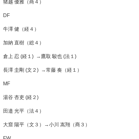
猪越 優雅（商４）
DF
牛澤 健（経４）
加納 直樹（総４）
倉上 忍 (経１) →鷹取 駿也 (法１)
長澤 圭剛 (文２) →常藤 奏（経１）
MF
湯谷 杏吏 (経２)
田邉 光平（法４）
大窟 陽平（文３）→小川 嵩翔（商３）
FW