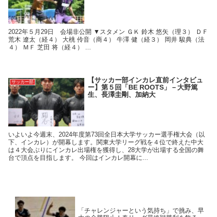
2022年５月29日 会場非公開 ▼スタメン ＧＫ 鈴木 悠矢（理３） ＤＦ
荒木 遼太（経４） 大桃 伶音（商４） 牛澤 健（経３） 岡井 駿典（法
４） ＭＦ 芝田 将（経４） ...
【サッカー部インカレ直前インタビュ
サッカー部
ー】第５回「BE ROOTS」－大野篤
生、長澤圭剛、加納大
いよいよ今週末、2024年度第73回全日本大学サッカー選手権大会（以
下、インカレ）が開幕します。関東大学リーグ戦を４位で終えた中大
は４大会ぶりにインカレ出場権を獲得し、28大学が出場する全国の舞
台で頂点を目指します。 今回はインカレ開幕に...
「チャレンジャーという気持ち」で挑み、早