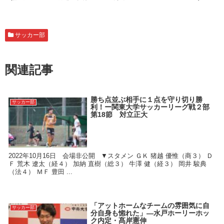
サッカー部
関連記事
勝ち点並ぶ相手に１点を守り切り勝
サッカー部
利！ー関東大学サッカーリーグ戦２部
第18節 対立正大
2022年10月16日 会場非公開 ▼スタメン ＧＫ 猪越 優惟（商３） Ｄ
Ｆ 荒木 遼太（経４） 加納 直樹（総３） 牛澤 健（経３） 岡井 駿典
（法４） ＭＦ 豊田 ...
「アットホームなチームの雰囲気に自
サッカー部
分自身も惚れた」—水戸ホーリーホッ
ク内定・髙岸憲伸