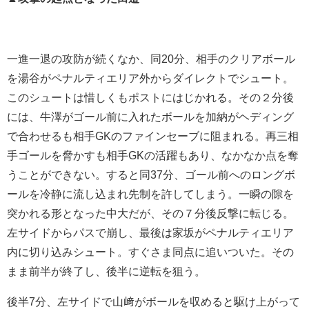
一進一退の攻防が続くなか、同20分、相手のクリアボール
を湯谷がペナルティエリア外からダイレクトでシュート。
このシュートは惜しくもポストにはじかれる。その２分後
には、牛澤がゴール前に入れたボールを加納がヘディング
で合わせるも相手GKのファインセーブに阻まれる。再三相
手ゴールを脅かすも相手GKの活躍もあり、なかなか点を奪
うことができない。すると同37分、ゴール前へのロングボ
ールを冷静に流し込まれ先制を許してしまう。一瞬の隙を
突かれる形となった中大だが、その７分後反撃に転じる。
左サイドからパスで崩し、最後は家坂がペナルティエリア
内に切り込みシュート。すぐさま同点に追いついた。その
まま前半が終了し、後半に逆転を狙う。
後半7分、左サイドで山﨑がボールを収めると駆け上がって