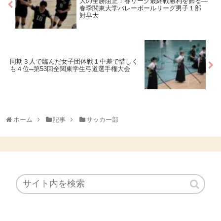
大の全勝阻止！春リーグ最終戦勝利を飾る―
春季関東大学バレーボールリーグ男子１部
対早大
同期３人で臨んだ女子団体戦１中差で惜しく
も４位─第53回全関東学生弓道選手権大会
ホーム
記事
サッカー部