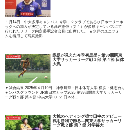
１月14日 中大多摩キャンパス 今季Ｊ２クラブである水戸ホーリーホ
ックへの加入が決定している髙岸憲伸（文４）が多摩キャンパスにて
行われたＪリーグ内定選手記者会見に出席した。 ▲水戸のユニフォー
ムを着用して写真撮影...
課題が見えた今季初黒星－第99回関東
サッカー部
大学サッカーリーグ戦１部 第４節 日体
大戦
▼試合結果 2025年４月19日 神奈川県・日本体育大学 横浜・健志台キ
ャンパスグラウンド JR東日本カップ2025 第99回関東大学サッカーリ
ーグ戦１部 第４節 中央大学 ０ ２ 日本体...
大桃のヘディング弾で田中のデビュー
サッカー部
戦を勝利で飾る―関東大学サッカーリ
ーグ戦２部 第７節 対学芸大