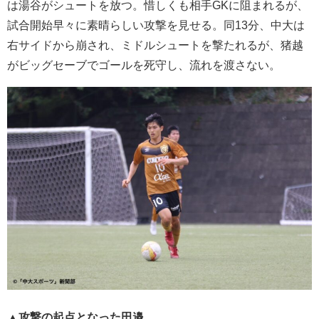
は湯谷がシュートを放つ。惜しくも相手GKに阻まれるが、
試合開始早々に素晴らしい攻撃を見せる。同13分、中大は
右サイドから崩され、ミドルシュートを撃たれるが、猪越
がビッグセーブでゴールを死守し、流れを渡さない。
▲攻撃の起点となった田邉