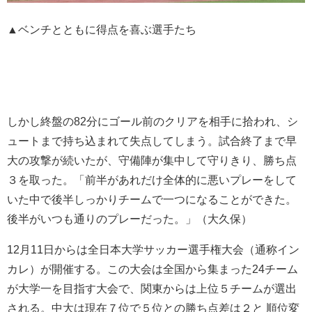
▲ベンチとともに得点を喜ぶ選手たち
しかし終盤の82分にゴール前のクリアを相手に拾われ、シ
ュートまで持ち込まれて失点してしまう。試合終了まで早
大の攻撃が続いたが、守備陣が集中して守りきり、勝ち点
３を取った。「前半があれだけ全体的に悪いプレーをして
いた中で後半しっかりチームで一つになることができた。
後半がいつも通りのプレーだった。」（大久保）
12月11日からは全日本大学サッカー選手権大会（通称イン
カレ）が開催する。この大会は全国から集まった24チーム
が大学一を目指す大会で、関東からは上位５チームが選出
される。中大は現在７位で５位との勝ち点差は２と 順位変