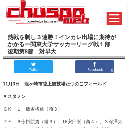
熱戦を制し３連勝！インカレ出場に期待が
かかるー関東大学サッカーリーグ戦１部
後期第8節 対早大
Twitter
Facebook
0
11月3日 龍ヶ崎市陸上競技場たつのこフィールド
▼スタメン
ＧＫ １ 飯吉将通（商３）
ＤＦ ６今掛航貴（経３）、18安部崇（商４）、３深澤大