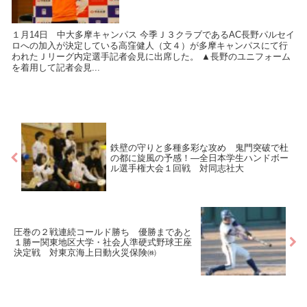
１月14日 中大多摩キャンパス 今季Ｊ３クラブであるAC長野パルセイ
ロへの加入が決定している高窪健人（文４）が多摩キャンパスにて行
われたＪリーグ内定選手記者会見に出席した。 ▲長野のユニフォーム
を着用して記者会見...
鉄壁の守りと多種多彩な攻め 鬼門突破で杜
の都に旋風の予感！―全日本学生ハンドボー
ル選手権大会１回戦 対同志社大
圧巻の２戦連続コールド勝ち 優勝まであと
１勝ー関東地区大学・社会人準硬式野球王座
決定戦 対東京海上日動火災保険㈱