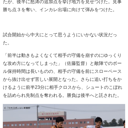
たが、後半に怒涛の追加点を挙げ地力を見せつけた。見事
勝ち点３を奪い、インカレ出場に向けて弾みをつけた。
試合開始から中大にとって思うようにいかない状況だっ
た。
「前半は動きもよくなくて相手の守備を崩すのにゆっくり
な攻め方になってしまった」（佐藤監督）と敵陣でのボー
ル保持時間は長いものの、相手の守備を前にスローペース
から抜け出せず苦しい展開となった。さらに追い打ちをか
けるように前半23分に相手クロスから、シュートのこぼれ
を詰められ先制点を奪われる。勝負は後半へと託された。