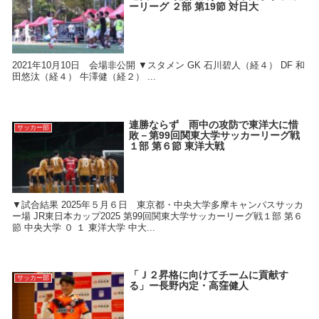
ーリーグ ２部 第19節 対日大
2021年10月10日 会場非公開 ▼スタメン GK 石川碧人（経４） DF 和
田悠汰（経４） 牛澤健（経２） ...
連勝ならず 雨中の攻防で東洋大に惜
サッカー部
敗－第99回関東大学サッカーリーグ戦
１部 第６節 東洋大戦
▼試合結果 2025年５月６日 東京都・中央大学多摩キャンパスサッカ
ー場 JR東日本カップ2025 第99回関東大学サッカーリーグ戦１部 第６
節 中央大学 ０ １ 東洋大学 中大...
「Ｊ２昇格に向けてチームに貢献す
サッカー部
る」ー長野内定・高窪健人