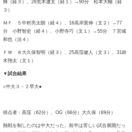
輝（経３）、28荒木遼太（経１）→90分 松本大輔（経
３）
ＭＦ ５中村亮太朗（経４）、16高岸憲伸（文２）→77
分 小野智史（経４）、小野寺巧（文１）→55分 ７宮城
和也（法４）
ＦＷ ８大久保智明（経３）、25高窪健人（文３）、31鈴
木翔太（文１）
▼
試合結果
○中大３－２早大●
得点者：高窪（62分）、OG（66分）大久保（69分）
熱戦を制したのは中大だった。前半は苦しい試合展開だっ