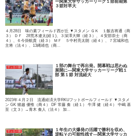
ー関東大学サッカーリーグ１部前期第
３節対早大
４月28日 味の素フィールド西が丘 ▼スタメン ＧＫ １飯吉将通（商
３） ＤＦ 28荒木遼太(経１)、３深澤大輝（経３）、４安部崇士（商
４）、６今掛航貴（経３） ＭＦ ５中村亮太朗（経４）、７宮城和也
主将（法４）、13縄靖也（商...
１部の舞台で再出発。開幕戦は思わぬ
サッカー部
展開に―関東大学サッカーリーグ戦１
部 第１節 対流経大
2023年４月２日 流通経済大学RKUフットボールフィールド ▼スタメ
ン GK 猪越 優惟（商４） DF 常藤 奏（経１） 牛澤 健（経４） 中嶋 基
至（文３）→青木 奏人（法４） 加...
１年生の大爆発の活躍で勝利を収め、
サッカー部
逆転Ｖの可能性残す―関東大学サッカ