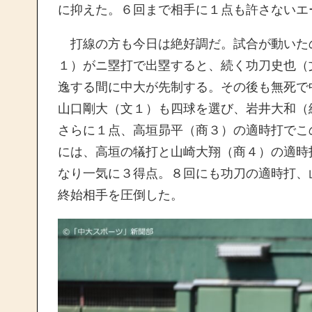
に抑えた。６回まで相手に１点も許さないエ
打線の方も今日は絶好調だ。試合が動いた
１）がニ塁打で出塁すると、続く功刀史也（
逸する間に中大が先制する。その後も無死で
山口剛大（文１）も四球を選び、岩井大和（
さらに１点、高垣昴平（商３）の適時打でこ
には、高垣の犠打と山崎大翔（商４）の適時
なり一気に３得点。８回にも功刀の適時打、
終始相手を圧倒した。