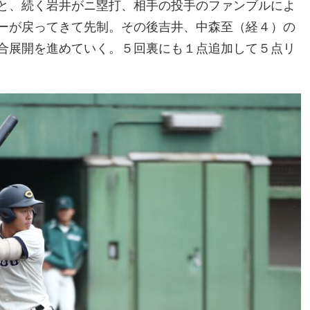
と、続く岩井がニ塁打、相手の投手のファンブルによ
ーが戻ってきて先制。その後吉井、中森至（経４）の
合展開を進めていく。５回裏にも１点追加して５点リ