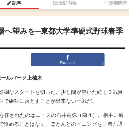
記事
活動内容
定期購読
場へ望みを─東都大学準硬式野球春季
Facebook
0
スボールパーク上柚木
好調なスタートを切った。少し間が空いた続く３戦目
中で絶対に落とすことが出来ない一戦だ。
ドを任されたのはエースの石井竜弥（商４）。相手に適
で進めることはなく、ほとんどのイニングを三者凡退