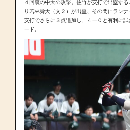
４回裏の中大の攻撃。佐竹が安打で出塁する
り若林舜大（文２）が出塁、その間にランナ
安打でさらに３点追加し、４ー０と有利に試
ード。