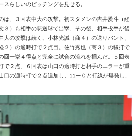
ースらしいのピッチングを見せる。
のは、３回表中大の攻撃。初スタメンの吉井愛斗（経
文３）も相手の悪送球で出塁。その後、相手投手が後
中大の攻撃は続く。小林光誠（商４）の送りバント、
経２）の適時打で２点目。佐竹秀也（商３）の犠打で
の回一挙４得点と完全に試合の流れを掴んだ。５回表
打で２点、６回表は山口の適時打と相手のエラーが重
山口の適時打で２点追加し、11ー０と打線が爆発し、