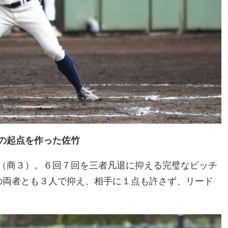
った佐竹
（商３）。６回７回を三者凡退に抑える完璧なピッチ
の両者とも３人で抑え、相手に１点も許さず、リード