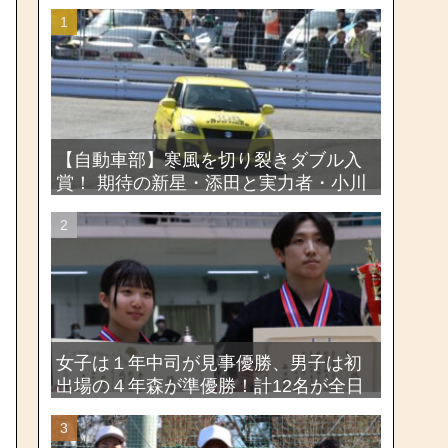
【自動車部】寒風を切り裂きダブル入
賞！ 期待の新星・添田と実力者・小川
が魅せたー関東学生ジムカーナ新人戦
大会2026
女子は１年中司が見事優勝、男子は初
出場の４年森が準優勝！計12名が全日
本出場権を獲得―第58回関東女子学生
剣道選手権大会・第72回関東学生剣道