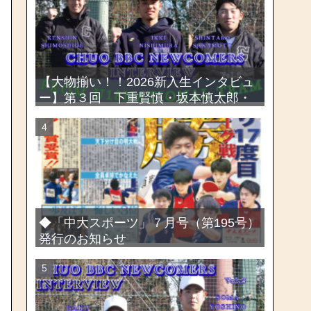
選手権大会
【大物揃い！！2026新入生インタビュ
ー】第３回 下重賢慎・坂本慎太郎・
西村一毅
◆「中大スポーツ」７月号（第195号）
発行のお知らせ