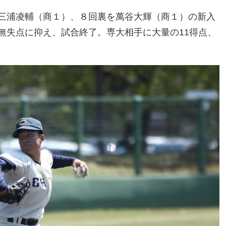
三浦凌輔（商１）、８回裏を萬谷大輝（商１）の新入
無失点に抑え、試合終了。専大相手に大量の11得点、