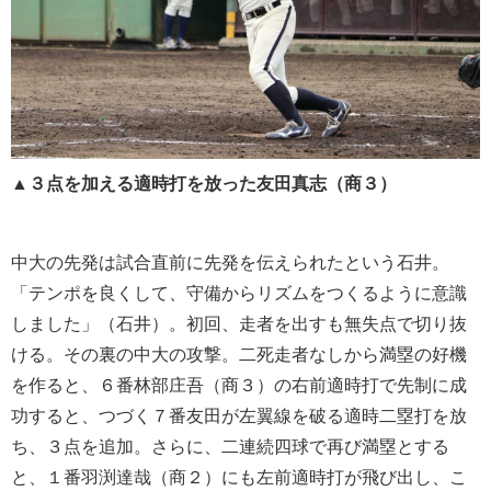
▲３点を加える適時打を放った友田真志（商３）
中大の先発は試合直前に先発を伝えられたという石井。
「テンポを良くして、守備からリズムをつくるように意識
しました」（石井）。初回、走者を出すも無失点で切り抜
ける。その裏の中大の攻撃。二死走者なしから満塁の好機
を作ると、６番林部庄吾（商３）の右前適時打で先制に成
功すると、つづく７番友田が左翼線を破る適時二塁打を放
ち、３点を追加。さらに、二連続四球で再び満塁とする
と、１番羽渕達哉（商２）にも左前適時打が飛び出し、こ