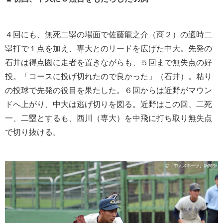
４回にも、無死二塁の場面で佐藤龍之介（商２）の適時二
塁打で１点を加え、専大とのリードを広げた中大。先発の
石井は得点圏に走者を置きながらも、５回まで無失点の好
投。「コースに投げ切れたので良かった」（石井）。粘り
の投球で先発の役目を果たした。６回からは近野がマウン
ドへ上がり、中大は逃げ切りを図る。近野はこの回、二死
一、二塁とするも、西川（専大）を中飛に打ち取り無失点
で切り抜ける。