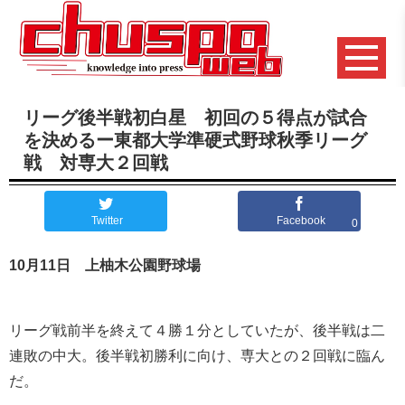
リーグ後半戦初白星 初回の５得点が試合
を決めるー東都大学準硬式野球秋季リーグ
戦 対専大２回戦
Twitter
Facebook
0
10月11日 上柚木公園野球場
リーグ戦前半を終えて４勝１分としていたが、後半戦は二
連敗の中大。後半戦初勝利に向け、専大との２回戦に臨ん
だ。