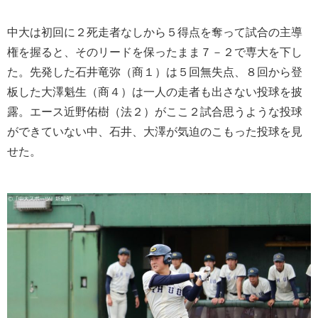
中大は初回に２死走者なしから５得点を奪って試合の主導
権を握ると、そのリードを保ったまま７－２で専大を下し
た。先発した石井竜弥（商１）は５回無失点、８回から登
板した大澤魁生（商４）は一人の走者も出さない投球を披
露。エース近野佑樹（法２）がここ２試合思うような投球
ができていない中、石井、大澤が気迫のこもった投球を見
せた。