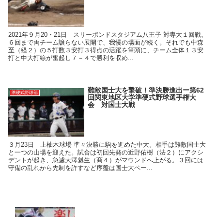
2021年９月20・21日 スリーボンドスタジアム八王子 対専大１回戦。
６回まで両チーム譲らない展開で、我慢の場面が続く。それでも中森
至（経２）の５打数３安打３得点の活躍を筆頭に、チーム全体１３安
打と中大打線が奮起し７－４で勝利を収め...
難敵国士大を撃破！準決勝進出ー第62
準硬式野球部
回関東地区大学準硬式野球選手権大
会 対国士大戦
３月23日 上柚木球場 準々決勝に駒を進めた中大。相手は難敵国士大
と一つの山場を迎えた。試合は初回先発の近野佑樹（法２）にアクシ
デントが起き、急遽大澤魁生（商４）がマウンドへ上がる。３回には
守備の乱れから先制を許すなど序盤は国士大ペー...