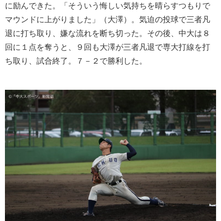
に励んできた。「そういう悔しい気持ちを晴らすつもりで
マウンドに上がりました」（大澤）。気迫の投球で三者凡
退に打ち取り、嫌な流れを断ち切った。その後、中大は８
回に１点を奪うと、９回も大澤が三者凡退で専大打線を打
ち取り、試合終了。７－２で勝利した。