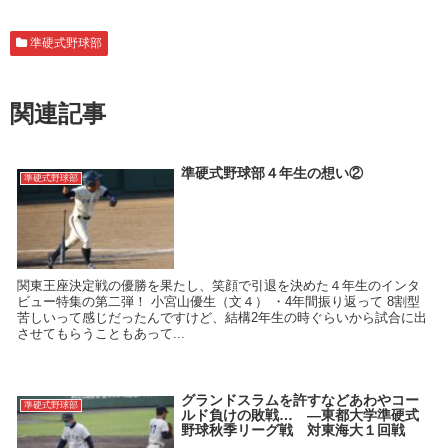
準硬式野球部
関連記事
準硬式野球部４年生の想い②
準硬式野球部
関東王座決定戦の優勝を果たし、笑顔で引退を決めた４年生のインタ
ビュー特集の第二弾！ 小宮山優生（文４） ・4年間振り返って 8割型
苦しいって感じだったんですけど、結構2年生の時ぐらいから試合に出
させてもらうこともあって...
グランドスラムを許すなどあわやコー
準硬式野球部
ルド負けの敗戦… ―東都大学準硬式
野球秋季リーグ戦 対東海大１回戦