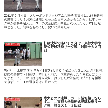
2021年９月４日 スリーボンドスタジアム八王子 西日本における豪雨
の影響により９月末に延期となった全日本大会から１か月、秋季リー
グ戦が開幕を迎えた。３日の試合は雨天中止となったため、本日が初
戦となった。初戦をものにし、勢いに乗りたか...
打線沈黙で痛い引き分けー東都大学準
準硬式野球部
硬式野球秋季リーグ戦 対国士大２回
戦
9月8日 上柚木球場 ９月６日に行われる予定だった国士大との２回戦
は雨の影響で２日延び、本日行われた。大量得点した１回戦とはうっ
てかわって、この日は打線が沈黙。好投した近野佑樹（法２）を援護
できず、１―１の引き分けに終わった。 ...
専大との２連戦、カード勝ち越しなら
準硬式野球部
ず… ―東都大学準硬式野球秋季リー
グ戦 対専大１・２回戦